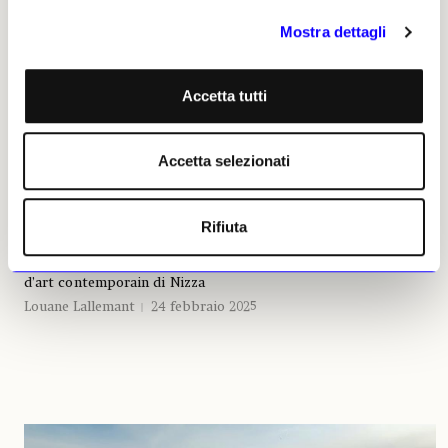
Mostra dettagli
Accetta tutti
Accetta selezionati
NEWS
FONDAZIONI
Rifiuta
Hélène Guenin dirigerà la Fondation Yves Klein di Parigi
Dal 2016 era la direttrice del Mamac-Musée d’art moderne et
d’art contemporain di Nizza
Louane Lallemant
24 febbraio 2025