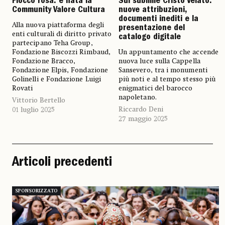
Fiocco rosa: è nata la
Sul sublime Cristo Velato:
Community Valore Cultura
nuove attribuzioni,
documenti inediti e la
Alla nuova piattaforma degli
presentazione del
enti culturali di diritto privato
catalogo digitale
partecipano Teha Group,
Fondazione Biscozzi Rimbaud,
Un appuntamento che accende
Fondazione Bracco,
nuova luce sulla Cappella
Fondazione Elpis, Fondazione
Sansevero, tra i monumenti
Golinelli e Fondazione Luigi
più noti e al tempo stesso più
Rovati
enigmatici del barocco
napoletano.
Vittorio Bertello
Riccardo Deni
01 luglio 2025
27 maggio 2025
Articoli precedenti
SPONSORIZZATO