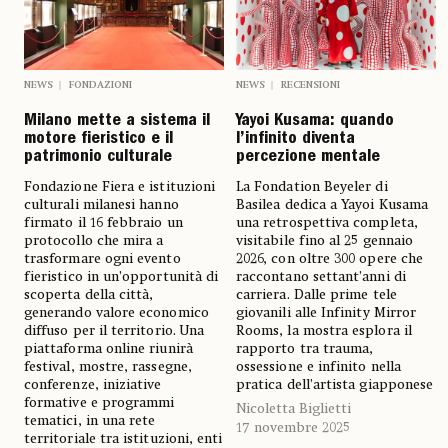
NEWS
FONDAZIONI
NEWS
RECENSIONI
Milano mette a sistema il
Yayoi Kusama: quando
motore fieristico e il
l’infinito diventa
patrimonio culturale
percezione mentale
Fondazione Fiera e istituzioni
La Fondation Beyeler di
culturali milanesi hanno
Basilea dedica a Yayoi Kusama
firmato il 16 febbraio un
una retrospettiva completa,
protocollo che mira a
visitabile fino al 25 gennaio
trasformare ogni evento
2026, con oltre 300 opere che
fieristico in un’opportunità di
raccontano settant’anni di
scoperta della città,
carriera. Dalle prime tele
generando valore economico
giovanili alle Infinity Mirror
diffuso per il territorio. Una
Rooms, la mostra esplora il
piattaforma online riunirà
rapporto tra trauma,
festival, mostre, rassegne,
ossessione e infinito nella
conferenze, iniziative
pratica dell’artista giapponese
formative e programmi
Nicoletta Biglietti
tematici, in una rete
17 novembre 2025
territoriale tra istituzioni, enti