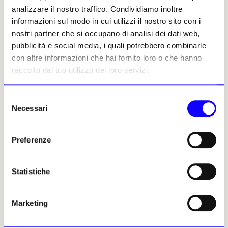
analizzare il nostro traffico. Condividiamo inoltre
informazioni sul modo in cui utilizzi il nostro sito con i
NEWS
BIBLIOTECHE
nostri partner che si occupano di analisi dei dati web,
pubblicità e social media, i quali potrebbero combinarle
Tredicimila volumi in dono al Kunsthistorisches Institut
con altre informazioni che hai fornito loro o che hanno
di Firenze
raccolto dal tuo utilizzo dei loro servizi.
L’istituto di storia dell’arte tedesco ha ricevuto la Biblioteca
Serlupiana, una miniera di prime edizioni a stampa con
legatura originale. La clausola è che questo patrimonio resti
Selezione
sempre a Firenze, a disposizione degli studiosi di varie
Necessari
del
discipline, di storia del libro, della stampa e di bibliofilia
consenso
Laura Lombardi
06 marzo 2025
Preferenze
Statistiche
Marketing