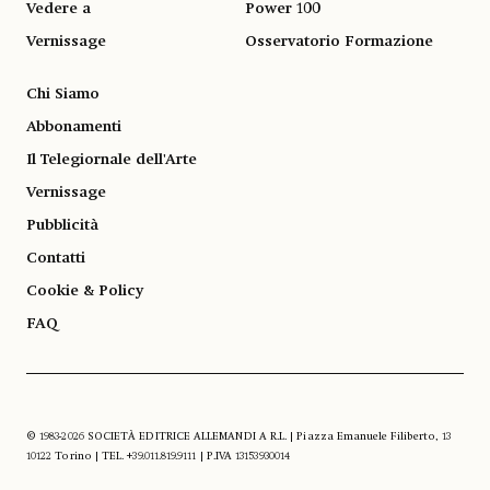
Vedere a
Power 100
Vernissage
Osservatorio Formazione
Chi Siamo
Abbonamenti
Il Telegiornale dell'Arte
Vernissage
Pubblicità
Contatti
Cookie & Policy
FAQ
© 1983-2026 SOCIETÀ EDITRICE ALLEMANDI A R.L. | Piazza Emanuele Filiberto, 13
10122 Torino | TEL. +39.011.819.9111 | P.IVA 13153930014