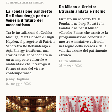
61. BIENNALE ARTE DI VENEZIA
Da Milano a Orvieto:
La Fondazione Sandretto
Etruschi andata e ritorno
Re Rebaudengo porta a
Firmato un accordo tra la
Venezia il futuro del
Fondazione Luigi Rovati e la
mecenatismo
Fondazione per il Museo
Tra le installazioni di Goshka
«Claudio Faina» che sancisce la
Macuga, Matt Copson e Hugh
programmazione condivisa di
Hayden, il progetto di Patrizia
mostre e iniziative culturali
Sandretto Re Rebaudengo e
nel segno della ricerca e della
Asja Energy trasforma una
valorizzazione del patrimonio
storica isola abbandonata in
etrusco
un avamposto culturale e
Laura Giuliani
ambientale che interroga il
25 marzo 2026
futuro stesso del vivere
contemporaneo
Jenny Dogliani
07 maggio 2026