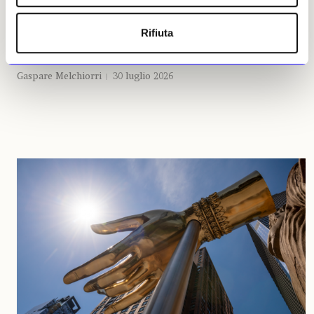
Stonehenge
Nuova iniziativa di English Heritage, l’ente benefico che si
Rifiuta
prende cura del celebre sito megalitico: chi si prenota per la
visita, per il prossimo mese, potrà essere sorteggiato per
godersi il monumento 20 minuti «in solitaria»
Gaspare Melchiorri
30 luglio 2026