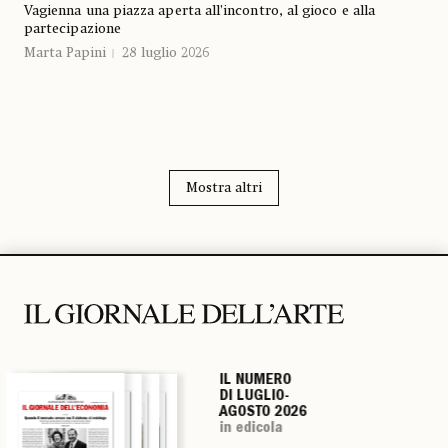
Vagienna una piazza aperta all’incontro, al gioco e alla
partecipazione
Marta Papini
28 luglio 2026
Mostra altri
IL NUMERO
IL NUMERO
IL NUMERO
IL NUMERO
DI LUGLIO-
DI LUGLIO-
DI LUGLIO-
DI LUGLIO-
AGOSTO 2026
AGOSTO 2026
AGOSTO 2026
AGOSTO 2026
in edicola
in edicola
in edicola
in edicola