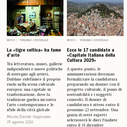
NEWS
TURISMO CULTURALE
NEWS
TURISMO CULTURALE
La «tigre celtica» ha fame
Ecco le 17 candidate a
d’arte
«Capitale Italiana della
Cultura 2029»
Tra letteratura, musei, gallerie
indipendenti e nuove politiche
A questo punto, le
di sostegno agli artisti,
amministrazioni dovranno
Dublino ridefinisce il proprio
formalizzare la candidatura
ruolo nella scena culturale
preparando un dossier con il
europea: una capitale in
progetto culturale, il piano di
trasformazione, dove la
sostenibilità e i soggetti
tradizione gaelica incontra
coinvolti. Il dossier di
l’arte contemporanea e le
candidatura è atteso entro il
sfide della città globale
prossimo 23 settembre. Una
giuria di sette esperti
Nicola Davide Angerame
selezionerà le dieci finaliste
05 agosto 2026
entro il 16 dicembre