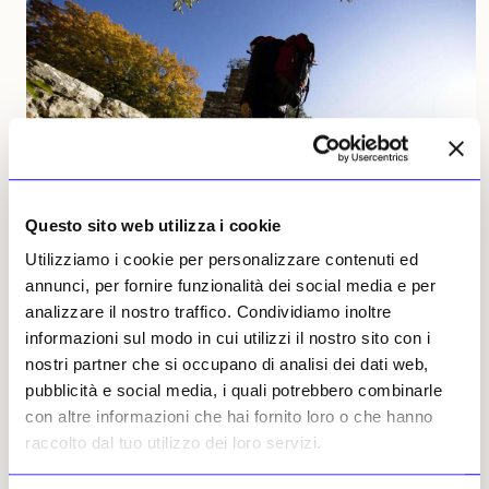
Questo sito web utilizza i cookie
Utilizziamo i cookie per personalizzare contenuti ed
annunci, per fornire funzionalità dei social media e per
NEWS
TURISMO CULTURALE
analizzare il nostro traffico. Condividiamo inoltre
informazioni sul modo in cui utilizzi il nostro sito con i
Presentato il «Cammino di San Francesco»: ha
un’estensione totale di 1.546 km
nostri partner che si occupano di analisi dei dati web,
pubblicità e social media, i quali potrebbero combinarle
I percorsi e le varie tratte, interamente percorribili a piedi,
sono stati individuati sulla base di una validazione storico-
con altre informazioni che hai fornito loro o che hanno
critica effettuata dal Comitato Nazionale per l’Ottavo
raccolto dal tuo utilizzo dei loro servizi.
centenario della morte di San Francesco
Gaspare Melchiorri
30 luglio 2026