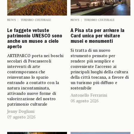
NEWS
TURISMO CULTURALE
NEWS
TURISMO CULTURALE
Le faggete vetuste
A Pisa sta per arrivare la
patrimonio UNESCO sono
Card unica per visitare
anche un museo a cielo
musei e monumenti
aperto
Si tratta di un nuovo
ARTEPARCO porta nei boschi
strumento pensato per
secolari di Pescasseroli
rendere più semplice e
interventi di arte
conveniente l’accesso ai
contemporanea che
principali luoghi della cultura
reinventano lo spazio
della città toscana, a favore di
entrando a contatto con la
un turismo più diffuso e
natura incontaminata,
sostenibile
attivando nuove forme di
Antonello Ferrarini
valorizzazione del nostro
06 agosto 2026
patrimonio culturale
Jenny Dogliani
07 agosto 2026