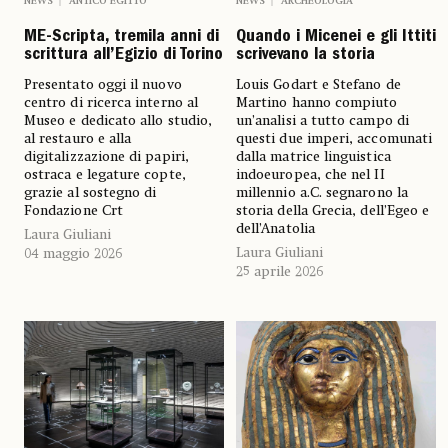
NEWS
ANTICO EGITTO
NEWS
ARCHEOLOGIA
ME-Scripta, tremila anni di
Quando i Micenei e gli Ittiti
scrittura all’Egizio di Torino
scrivevano la storia
Presentato oggi il nuovo
Louis Godart e Stefano de
centro di ricerca interno al
Martino hanno compiuto
Museo e dedicato allo studio,
un’analisi a tutto campo di
al restauro e alla
questi due imperi, accomunati
digitalizzazione di papiri,
dalla matrice linguistica
ostraca e legature copte,
indoeuropea, che nel II
grazie al sostegno di
millennio a.C. segnarono la
Fondazione Crt
storia della Grecia, dell’Egeo e
dell’Anatolia
Laura Giuliani
Laura Giuliani
04 maggio 2026
25 aprile 2026