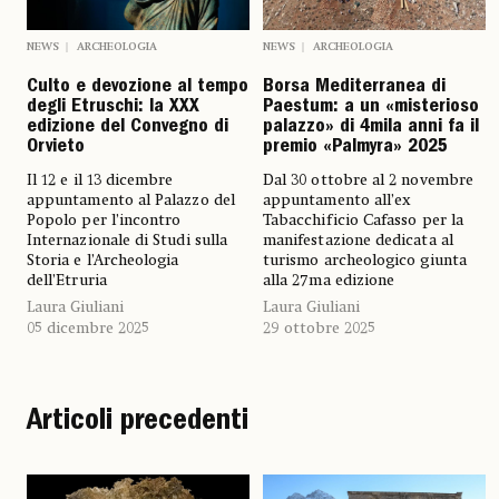
NEWS
ARCHEOLOGIA
NEWS
ARCHEOLOGIA
Culto e devozione al tempo
Borsa Mediterranea di
degli Etruschi: la XXX
Paestum: a un «misterioso
edizione del Convegno di
palazzo» di 4mila anni fa il
Orvieto
premio «Palmyra» 2025
Il 12 e il 13 dicembre
Dal 30 ottobre al 2 novembre
appuntamento al Palazzo del
appuntamento all’ex
Popolo per l’incontro
Tabacchificio Cafasso per la
Internazionale di Studi sulla
manifestazione dedicata al
Storia e l’Archeologia
turismo archeologico giunta
dell’Etruria
alla 27ma edizione
Laura Giuliani
Laura Giuliani
05 dicembre 2025
29 ottobre 2025
Articoli precedenti