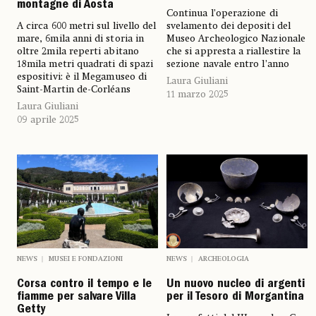
montagne di Aosta
Continua l’operazione di
A circa 600 metri sul livello del
svelamento dei depositi del
mare, 6mila anni di storia in
Museo Archeologico Nazionale
oltre 2mila reperti abitano
che si appresta a riallestire la
18mila metri quadrati
di spazi
sezione navale entro l’anno
espositivi: è il Megamuseo di
Laura Giuliani
Saint-Martin de-Corléans
11 marzo 2025
Laura Giuliani
09 aprile 2025
NEWS
MUSEI E FONDAZIONI
NEWS
ARCHEOLOGIA
Corsa contro il tempo e le
Un nuovo nucleo di argenti
fiamme per salvare Villa
per il Tesoro di Morgantina
Getty