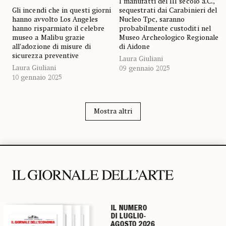
I manufatti del III secolo a.C.,
Gli incendi che in questi giorni
sequestrati dai Carabinieri del
hanno avvolto Los Angeles
Nucleo Tpc, saranno
hanno risparmiato il celebre
probabilmente custoditi nel
museo a Malibu grazie
Museo Archeologico Regionale
all’adozione di misure di
di Aidone
sicurezza preventive
Laura Giuliani
Laura Giuliani
09 gennaio 2025
10 gennaio 2025
Mostra altri
IL NUMERO
IL NUMERO
IL NUMERO
IL NUMERO
DI LUGLIO-
DI LUGLIO-
DI LUGLIO-
DI LUGLIO-
AGOSTO 2026
AGOSTO 2026
AGOSTO 2026
AGOSTO 2026