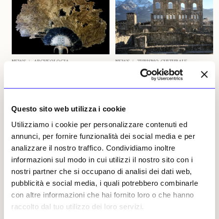
NEWS
ARCHEOLOGIA
NEWS
TURISMO CULTURALE
Una teca faraonica per il
Ad Aosta 2.050 anni di
ventaglio di Tutankhamon
storia, megalitica e romana
al Gem
Colonia romana fondata nel 25
Questo sito web utilizza i cookie
Come per un abito di alta
a.C. per volontà di Augusto
sartoria, la realizzazione di
con il nome di Augusta
Utilizziamo i cookie per personalizzare contenuti ed
una teca richiede conoscenza,
Praetoria Salassorum, la città
annunci, per fornire funzionalità dei social media e per
precisione e molta cura per i
conserva importanti
dettagli. Patrizia Venturini
monumenti romani. Ma anche
analizzare il nostro traffico. Condividiamo inoltre
della Goppion ci racconta
il più grande sito megalitico
informazioni sul modo in cui utilizzi il nostro sito con i
com’è nato il progetto di
d’Europa, con il grandioso
nostri partner che si occupano di analisi dei dati web,
collaborazione con il Grand
MegaMuseo
Egyptian Museum per il quale
pubblicità e social media, i quali potrebbero combinarle
Laura Giuliani
l’azienda lombarda ha
con altre informazioni che hai fornito loro o che hanno
03 agosto 2025
prodotto oltre 150 vetrine
raccolto dal tuo utilizzo dei loro servizi.
«intelligenti» e su misura, con
vetri invisibili a elevatissima