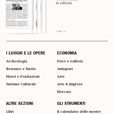
in edicola
in edicola
in edicola
in edicola
I LUOGHI E LE OPERE
ECONOMIA
Archeologia
Fiere e Gallerie
Restauro e Tutela
Antiquari
Musei e Fondazioni
Aste
Turismo Culturale
Arte & Imprese
Mercato
ALTRE SEZIONI
GLI STRUMENTI
Libri
Il calendario delle mostre