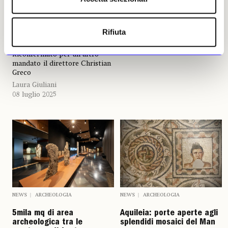
un’egittologa nei depositi del
Laura Giuliani
Museo di Antropologia ed
14 aprile 2025
Etnografia, che si aggiunge
Rifiuta
allo straordinario ciclo
pittorico già esposto.
Riconfermato per un altro
mandato il direttore Christian
Greco
Laura Giuliani
08 luglio 2025
NEWS
ARCHEOLOGIA
NEWS
ARCHEOLOGIA
5mila mq di area
Aquileia: porte aperte agli
archeologica tra le
splendidi mosaici del Man