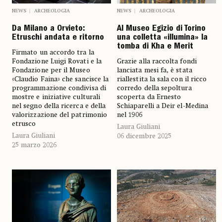
NEWS
ARCHEOLOGIA
NEWS
ARCHEOLOGIA
Da Milano a Orvieto:
Al Museo Egizio di Torino
Etruschi andata e ritorno
una colletta «illumina» la
tomba di Kha e Merit
Firmato un accordo tra la
Fondazione Luigi Rovati e la
Grazie alla raccolta fondi
Fondazione per il Museo
lanciata mesi fa, è stata
«Claudio Faina» che sancisce la
riallestita la sala con il ricco
programmazione condivisa di
corredo della sepoltura
mostre e iniziative culturali
scoperta da Ernesto
nel segno della ricerca e della
Schiaparelli a Deir el-Medina
valorizzazione del patrimonio
nel 1906
etrusco
Laura Giuliani
Laura Giuliani
06 dicembre 2025
25 marzo 2026