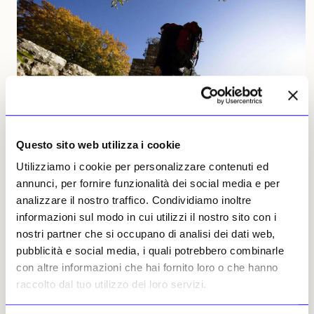
Questo sito web utilizza i cookie
Utilizziamo i cookie per personalizzare contenuti ed
annunci, per fornire funzionalità dei social media e per
NEWS
TURISMO CULTURALE
analizzare il nostro traffico. Condividiamo inoltre
informazioni sul modo in cui utilizzi il nostro sito con i
Presentato il «Cammino di San Francesco»: ha
un’estensione totale di 1.546 km
nostri partner che si occupano di analisi dei dati web,
pubblicità e social media, i quali potrebbero combinarle
I percorsi e le varie tratte, interamente percorribili a piedi,
sono stati individuati sulla base di una validazione storico-
con altre informazioni che hai fornito loro o che hanno
critica effettuata dal Comitato Nazionale per l’Ottavo
raccolto dal tuo utilizzo dei loro servizi.
centenario della morte di San Francesco
Gaspare Melchiorri
30 luglio 2026