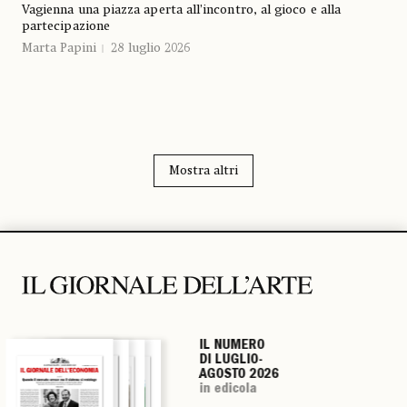
Vagienna una piazza aperta all’incontro, al gioco e alla
partecipazione
Marta Papini
28 luglio 2026
Mostra altri
IL NUMERO
IL NUMERO
IL NUMERO
IL NUMERO
DI LUGLIO-
DI LUGLIO-
DI LUGLIO-
DI LUGLIO-
AGOSTO 2026
AGOSTO 2026
AGOSTO 2026
AGOSTO 2026
in edicola
in edicola
in edicola
in edicola