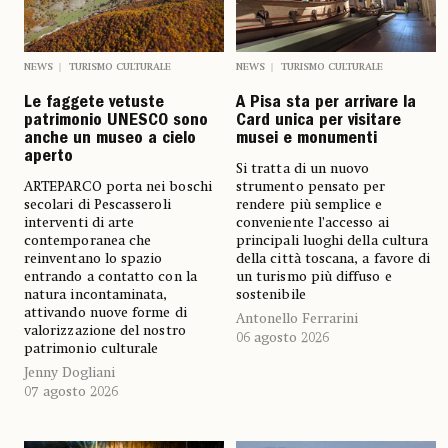
NEWS
TURISMO CULTURALE
NEWS
TURISMO CULTURALE
Le faggete vetuste
A Pisa sta per arrivare la
patrimonio UNESCO sono
Card unica per visitare
anche un museo a cielo
musei e monumenti
aperto
Si tratta di un nuovo
ARTEPARCO porta nei boschi
strumento pensato per
secolari di Pescasseroli
rendere più semplice e
interventi di arte
conveniente l’accesso ai
contemporanea che
principali luoghi della cultura
reinventano lo spazio
della città toscana, a favore di
entrando a contatto con la
un turismo più diffuso e
natura incontaminata,
sostenibile
attivando nuove forme di
Antonello Ferrarini
valorizzazione del nostro
06 agosto 2026
patrimonio culturale
Jenny Dogliani
07 agosto 2026