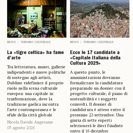
NEWS
TURISMO CULTURALE
NEWS
TURISMO CULTURALE
La «tigre celtica» ha fame
Ecco le 17 candidate a
d’arte
«Capitale Italiana della
Cultura 2029»
Tra letteratura, musei, gallerie
indipendenti e nuove politiche
A questo punto, le
di sostegno agli artisti,
amministrazioni dovranno
Dublino ridefinisce il proprio
formalizzare la candidatura
ruolo nella scena culturale
preparando un dossier con il
europea: una capitale in
progetto culturale, il piano di
trasformazione, dove la
sostenibilità e i soggetti
tradizione gaelica incontra
coinvolti. Il dossier di
l’arte contemporanea e le
candidatura è atteso entro il
sfide della città globale
prossimo 23 settembre. Una
giuria di sette esperti
Nicola Davide Angerame
selezionerà le dieci finaliste
05 agosto 2026
entro il 16 dicembre