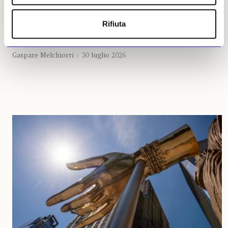
Stonehenge
Nuova iniziativa di English Heritage, l’ente benefico che si
Rifiuta
prende cura del celebre sito megalitico: chi si prenota per la
visita, per il prossimo mese, potrà essere sorteggiato per
godersi il monumento 20 minuti «in solitaria»
Gaspare Melchiorri
30 luglio 2026