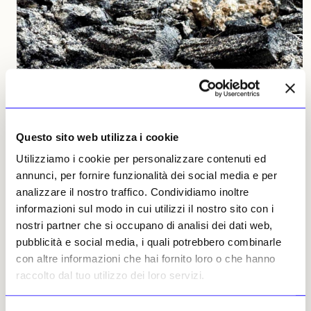
Questo sito web utilizza i cookie
NEWS
ARCHEOLOGIA
Utilizziamo i cookie per personalizzare contenuti ed
Rinvenute a Gerusalemme travi carbonizzate dell’epoca
annunci, per fornire funzionalità dei social media e per
del Primo Tempio
analizzare il nostro traffico. Condividiamo inoltre
A renderne possibile la conservazione per circa 2.600 anni
informazioni sul modo in cui utilizzi il nostro sito con i
sarebbe stato l’intonaco delle pareti che, fondendosi per
effetto delle altissime temperature, ha sigillato il legno
nostri partner che si occupano di analisi dei dati web,
incenerito
pubblicità e social media, i quali potrebbero combinarle
Vittorio Bertello
03 agosto 2026
con altre informazioni che hai fornito loro o che hanno
raccolto dal tuo utilizzo dei loro servizi.