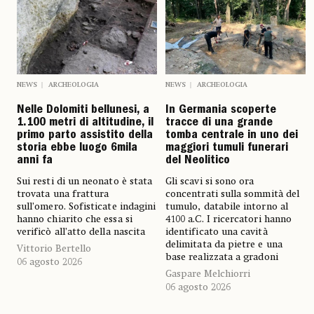
NEWS
ARCHEOLOGIA
NEWS
ARCHEOLOGIA
Nelle Dolomiti bellunesi, a
In Germania scoperte
1.100 metri di altitudine, il
tracce di una grande
primo parto assistito della
tomba centrale in uno dei
storia ebbe luogo 6mila
maggiori tumuli funerari
anni fa
del Neolitico
Sui resti di un neonato è stata
Gli scavi si sono ora
trovata una frattura
concentrati sulla sommità del
sull’omero. Sofisticate indagini
tumulo, databile intorno al
hanno chiarito che essa si
4100 a.C. I ricercatori hanno
verificò all’atto della nascita
identificato una cavità
delimitata da pietre e una
Vittorio Bertello
base realizzata a gradoni
06 agosto 2026
Gaspare Melchiorri
06 agosto 2026