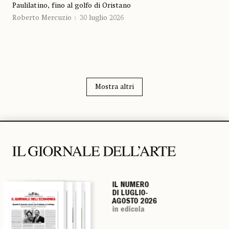
Paulilatino, fino al golfo di Oristano
Roberto Mercuzio
30 luglio 2026
Mostra altri
IL NUMERO
IL NUMERO
IL NUMERO
IL NUMERO
DI LUGLIO-
DI LUGLIO-
DI LUGLIO-
DI LUGLIO-
AGOSTO 2026
AGOSTO 2026
AGOSTO 2026
AGOSTO 2026
in edicola
in edicola
in edicola
in edicola