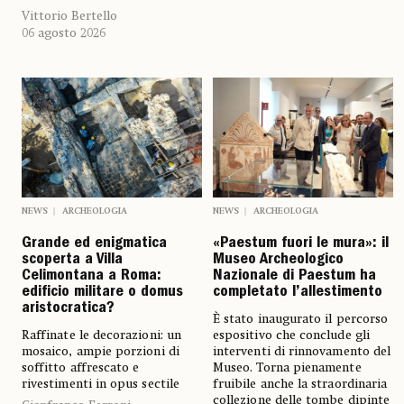
Vittorio Bertello
06 agosto 2026
NEWS
ARCHEOLOGIA
NEWS
ARCHEOLOGIA
Grande ed enigmatica
«Paestum fuori le mura»: il
scoperta a Villa
Museo Archeologico
Celimontana a Roma:
Nazionale di Paestum ha
edificio militare o domus
completato l’allestimento
aristocratica?
È stato inaugurato il percorso
Raffinate le decorazioni: un
espositivo che conclude gli
mosaico, ampie porzioni di
interventi di rinnovamento del
soffitto affrescato e
Museo. Torna pienamente
rivestimenti in opus sectile
fruibile anche la straordinaria
collezione delle tombe dipinte