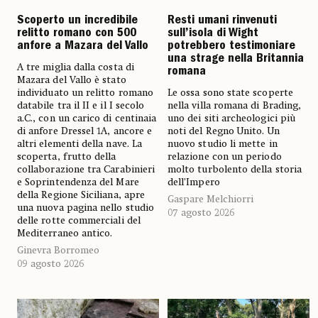
Scoperto un incredibile
Resti umani rinvenuti
relitto romano con 500
sull’isola di Wight
anfore a Mazara del Vallo
potrebbero testimoniare
una strage nella Britannia
A tre miglia dalla costa di
romana
Mazara del Vallo è stato
individuato un relitto romano
Le ossa sono state scoperte
databile tra il II e il I secolo
nella villa romana di Brading,
a.C., con un carico di centinaia
uno dei siti archeologici più
di anfore Dressel 1A, ancore e
noti del Regno Unito. Un
altri elementi della nave. La
nuovo studio li mette in
scoperta, frutto della
relazione con un periodo
collaborazione tra Carabinieri
molto turbolento della storia
e Soprintendenza del Mare
dell’Impero
della Regione Siciliana, apre
Gaspare Melchiorri
una nuova pagina nello studio
07 agosto 2026
delle rotte commerciali del
Mediterraneo antico.
Ginevra Borromeo
09 agosto 2026