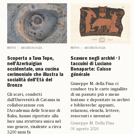
NEWS
ARCHEOLOGIA
NEWS
ARCHEOLOGIA
Scoperta a Tava Tepe,
Scavare negli archivi • I
nell’Azerbaigian
taccuini di Luciano
occidentale, una cucina
Bonaparte: Caisse
cerimoniale che illustra la
générale
socialità dell’Età del
Giuseppe M. della Fina ci
Bronzo
conduce tra le carte ingiallite
Gli scavi, condotti
di un passato più o meno
dall'Università di Catania in
lontano e depositate in archivi
collaborazione con
e biblioteche: appunti,
l’Accademia delle Scienze di
relazioni, elenchi, lettere,
Baku, hanno riportato alla
resoconti e inventari
luce una struttura unica nel
Giuseppe M. Della Fina
suo genere, risalente a circa
06 agosto 2026
3.200 anni fa