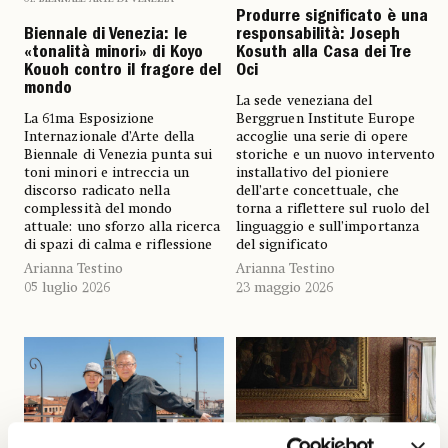
Produrre significato è una
Biennale di Venezia: le
responsabilità: Joseph
«tonalità minori» di Koyo
Kosuth alla Casa dei Tre
Kouoh contro il fragore del
Oci
mondo
La sede veneziana del
La 61ma Esposizione
Berggruen Institute Europe
Internazionale d’Arte della
accoglie una serie di opere
Biennale di Venezia punta sui
storiche e un nuovo intervento
toni minori e intreccia un
installativo del pioniere
discorso radicato nella
dell’arte concettuale, che
complessità del mondo
torna a riflettere sul ruolo del
attuale: uno sforzo alla ricerca
linguaggio e sull’importanza
di spazi di calma e riflessione
del significato
Arianna Testino
Arianna Testino
05 luglio 2026
23 maggio 2026