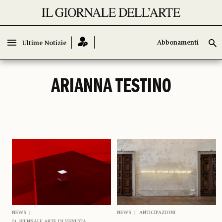
Abbonamenti
Abbonamenti
Ultime Notizie
Ultime Notizie
ARIANNA TESTINO
NEWS
NEWS
ANTICIPAZIONI
61. BIENNALE ARTE DI VENEZIA