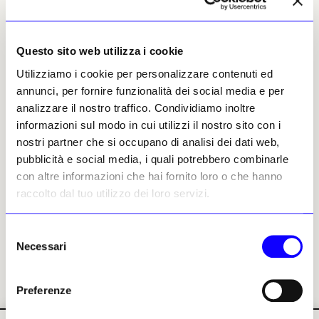
NEWS
NEWS
ARTE CONTEMPORANEA
20. BIENNALE DI VENEZIA
ARCHITETTURA
Questo sito web utilizza i cookie
Il lavoro paziente e
continuativo della
Do Architecture:
Utilizziamo i cookie per personalizzare contenuti ed
Fondazione Dries Van
presentata la 20ma
annunci, per fornire funzionalità dei social media e per
Noten
Mostra Internazionale di
analizzare il nostro traffico. Condividiamo inoltre
Architettura della Biennale
Lo stilista sceglie la Laguna e
di Venezia
informazioni sul modo in cui utilizzi il nostro sito con i
inaugura il suo ente non profit
per sostenere la città con
nostri partner che si occupano di analisi dei dati web,
Coesistenza, inclusione,
un’attività fatta anche di
diversità: sono alcuni dei
pubblicità e social media, i quali potrebbero combinarle
residenze, formazione,
concetti chiave della prossima
con altre informazioni che hai fornito loro o che hanno
collaborazioni e persino un
Biennale di Architettura
negozio
raccolto dal tuo utilizzo dei loro servizi.
curata da Wang Shu e Lu
Arianna Testino
Wenyu
02 maggio 2026
Arianna Testino
Selezione
19 maggio 2026
Necessari
del
consenso
Preferenze