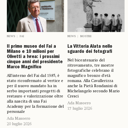
NEWS
FAI
NEWS
MOSTRE
Il primo museo del Fai a
La Vittoria Alata nello
Milano e 10 milioni per
sguardo dei fotografi
Olivetti a Ivrea: i prossimi
Nel bicentenario del
cinque anni del presidente
ritrovamento, tre mostre
Marco Magnifico
fotografiche celebrano il
All’interno del Fai dal 1985, è
magnifico bronzo d’età
stato riconfermato al vertice e
romana. Alla Cavallerizza
per il nuovo mandato ha in
anche la Pietà Rondanini di
serbo importanti progetti di
Michelangelo secondo Mario
restauro e valorizzazione oltre
Cresci
alla nascita di una Fai
Ada Masoero
Academy per la formazione del
17 luglio 2026
personale
Ada Masoero
20 luglio 2026