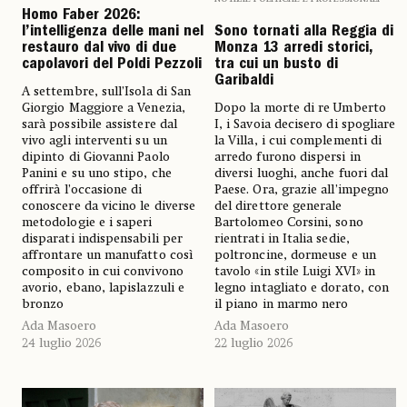
Homo Faber 2026:
l’intelligenza delle mani nel
Sono tornati alla Reggia di
restauro dal vivo di due
Monza 13 arredi storici,
capolavori del Poldi Pezzoli
tra cui un busto di
Garibaldi
A settembre, sull’Isola di San
Giorgio Maggiore a Venezia,
Dopo la morte di re Umberto
sarà possibile assistere dal
I, i Savoia decisero di spogliare
vivo agli interventi su un
la Villa, i cui complementi di
dipinto di Giovanni Paolo
arredo furono dispersi in
Panini e su uno stipo, che
diversi luoghi, anche fuori dal
offrirà l’occasione di
Paese. Ora, grazie all’impegno
conoscere da vicino le diverse
del direttore generale
metodologie e i saperi
Bartolomeo Corsini, sono
disparati indispensabili per
rientrati in Italia sedie,
affrontare un manufatto così
poltroncine, dormeuse e un
composito in cui convivono
tavolo «in stile Luigi XVI» in
avorio, ebano, lapislazzuli e
legno intagliato e dorato, con
bronzo
il piano in marmo nero
Ada Masoero
Ada Masoero
24 luglio 2026
22 luglio 2026