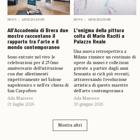
NEWS
ANTICIPAZIONI
NEWS
ANTICIPAZIONI
All’Accademia di Brera due
L'enigma della pittura
mostre raccontano il
colta di Mario Raciti a
rapporto tra l’arte e il
Palazzo Reale
mondo contemporaneo
Una nuova retrospettiva a
Sono entrate nel vivo le
Milano riunisce un centinaio di
celebrazioni per il 250mo
opere da musei e collezioni
anniversario dell’istituzione
private a partire dagli anni
con due allestimenti
Sessanta ai cicli più recenti,
rispettivamente nel Salone
attraversando l'evoluzione
napoleonico e nell’ex chiesa di
artistica di questo maestro
San Carpoforo
dell'arte contemporanea
Ada Masoero
Ada Masoero
01 luglio 2026
30 giugno 2026
Mostra altri