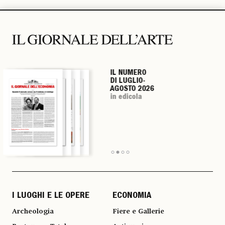
IL NUMERO
IL NUMERO
IL NUMERO
IL NUMERO
DI LUGLIO-
DI LUGLIO-
DI LUGLIO-
DI LUGLIO-
AGOSTO 2026
AGOSTO 2026
AGOSTO 2026
AGOSTO 2026
in edicola
in edicola
in edicola
in edicola
I LUOGHI E LE OPERE
ECONOMIA
Archeologia
Fiere e Gallerie