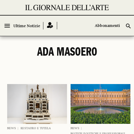
Abbonamenti
Abbonamenti
Ultime Notizie
Ultime Notizie
ADA MASOERO
NEWS
RESTAURO E TUTELA
NEWS
NOTIZIE POLITICHE E PROFESSIONALI