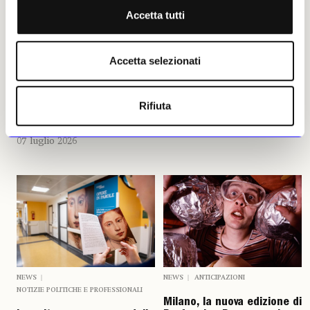
dell’Alcova
L’artista cinese ha donato
Accetta tutti
all’istituzione milanese il
Nove strappi di un ciclo
«dittico» intitolato «A message
cavalleresco riscoperto sotto
for beauty», realizzato nel
vari strati di scialbi a lungo
Accetta selezionati
2025 per lanciare un
rimasti nei depositi, sono stati
messaggio di pace in vista
restaurati e allestiti nel
della tregua olimpica per i
percorso di visita
Giochi invernali Milano-
Ada Masoero
Rifiuta
Cortina 2026
03 luglio 2026
Ada Masoero
07 luglio 2026
NEWS
NEWS
ANTICIPAZIONI
NOTIZIE POLITICHE E PROFESSIONALI
Milano, la nuova edizione di