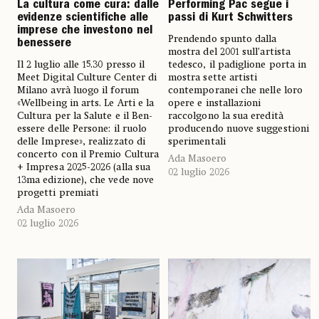
La cultura come cura: dalle
Performing Pac segue i
evidenze scientifiche alle
passi di Kurt Schwitters
imprese che investono nel
Prendendo spunto dalla
benessere
mostra del 2001 sull’artista
Il 2 luglio alle 15.30 presso il
tedesco, il padiglione porta in
Meet Digital Culture Center di
mostra sette artisti
Milano avrà luogo il forum
contemporanei che nelle loro
«Wellbeing in arts. Le Arti e la
opere e installazioni
Cultura per la Salute e il Ben-
raccolgono la sua eredità
essere delle Persone: il ruolo
producendo nuove suggestioni
delle Imprese», realizzato di
sperimentali
concerto con il Premio Cultura
Ada Masoero
+ Impresa 2025-2026 (alla sua
02 luglio 2026
13ma edizione), che vede nove
progetti premiati
Ada Masoero
02 luglio 2026