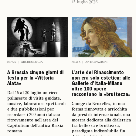
15 luglio 2026
NEWS
ARCHEOLOGIA
NEWS
ANTICIPAZIONI
A Brescia cinque giorni di
L’arte del Rinascimento
festa per la «Vittoria
non era solo estetica: alle
Alata»
Gallerie d’Italia-Milano
oltre 100 opere
Dal 16 al 20 luglio un ricco
raccontano la «bruttezza»
palinsesto di visite guidate,
mostre, laboratori, spettacoli
Giunge da Bruxelles, in una
e due pubblicazioni per
forma rinnovata e arricchita
ricordare i 200 anni dal suo
da prestiti internazionali, una
ritrovamento nell’area del
mostra dedicata alla dialettica
Capitolium dell’antica Brixia
tra bellezza e bruttezza,
romana
paradigma indissolubile fin