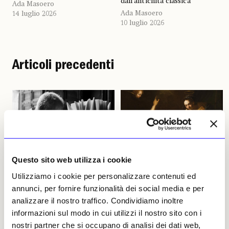
dall’antichità classica
Ada Masoero
Ada Masoero
14 luglio 2026
10 luglio 2026
Articoli precedenti
Questo sito web utilizza i cookie
NEWS
MOSTRE
NEWS
ANTICIPAZIONI
Utilizziamo i cookie per personalizzare contenuti ed
Scolpire la luce tra arte,
Per Natale arriva a Milano
annunci, per fornire funzionalità dei social media e per
natura e libertà. Intervista
un capolavoro di Artemisia
analizzare il nostro traffico. Condividiamo inoltre
a Pablo Atchugarry
Gentileschi
informazioni sul modo in cui utilizzi il nostro sito con i
Al termine della mostra
Dal 27 ottobre 2026 al 31
nostri partner che si occupano di analisi dei dati web,
«Scolpire la luce» alla GNAMC
gennaio 2027 il Museo