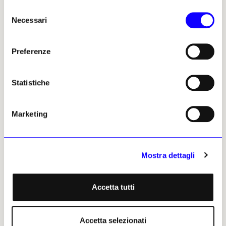
dell’arte contemporanea uno
Selezione
Luana De Micco
strumento per rileggere lo
Necessari
22 giugno 2026
del
spazio urbano
consenso
Luana De Micco
24 giugno 2026
Preferenze
Statistiche
Marketing
NEWS
FOTOGRAFIA
NEWS
RESTAURO E TUTELA
Mostra dettagli
Versatile, imprevedibile e
Gli amici del Louvre donano
inventivo: Ed van der Elsken
quattro milioni di euro a
ad Amsterdam
Rubens
Accetta tutti
Il Rijksmuseum, che nel 2019
Parte il restauro delle 24
con il Nederlands Fotomusuem
monumentali tele pensate
ne ha acquisito l’archivio
come testamento politico di
Accetta selezionati
personale, dedica un’ampia
Maria de’ Medici,