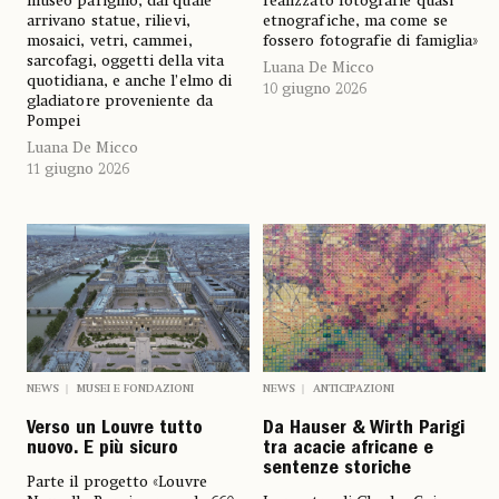
museo parigino, dal quale
realizzato fotografie quasi
arrivano statue, rilievi,
etnografiche, ma come se
mosaici, vetri, cammei,
fossero fotografie di famiglia»
sarcofagi, oggetti della vita
Luana De Micco
quotidiana, e anche l’elmo di
10 giugno 2026
gladiatore proveniente da
Pompei
Luana De Micco
11 giugno 2026
NEWS
MUSEI E FONDAZIONI
NEWS
ANTICIPAZIONI
Verso un Louvre tutto
Da Hauser & Wirth Parigi
nuovo. E più sicuro
tra acacie africane e
sentenze storiche
Parte il progetto «Louvre