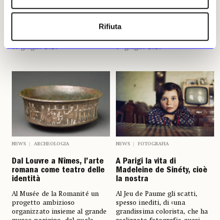
mostra a colui che «ha
un’«operazione senza
cambiato per sempre la
precedenti» che durerà
Rifiuta
fotografia nei Paesi Bassi»
quattro anni
Luana De Micco
Luana De Micco
18 giugno 2026
15 giugno 2026
NEWS
ARCHEOLOGIA
NEWS
FOTOGRAFIA
Dal Louvre a Nîmes, l’arte
A Parigi la vita di
romana come teatro delle
Madeleine de Sinéty, cioè
identità
la nostra
Al Musée de la Romanité un
Al Jeu de Paume gli scatti,
progetto ambizioso
spesso inediti, di «una
organizzato insieme al grande
grandissima colorista, che ha