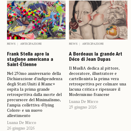
NEWS
ANTICIPAZIONI
NEWS
ANTICIPAZIONI
Frank Stella apre la
A Bordeaux la grande Art
stagione americana a
Déco di Jean Dupas
Saint-Étienne
Il MusBA dedica al pittore,
Nel 250mo anniversario della
decoratore, illustratore e
Dichiarazione d’indipendenza
cartellonista la prima vera
degli Stati Uniti il Mamc+
retrospettiva per colmare una
ospita la prima grande
lacuna critica e ripensare il
retrospettiva dalla morte del
Modernismo francese
precursore del Minimalismo,
Luana De Micco
l’ampia collettiva «Flying
25 giugno 2026
Colors» e un nuovo
allestimento
Luana De Micco
26 giugno 2026