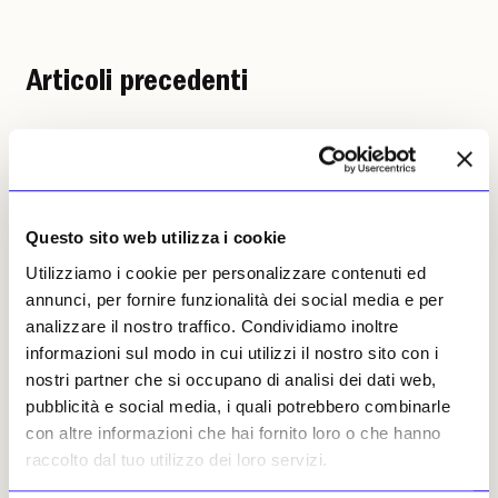
Articoli precedenti
Questo sito web utilizza i cookie
Utilizziamo i cookie per personalizzare contenuti ed
annunci, per fornire funzionalità dei social media e per
NEWS
ANTICIPAZIONI
NEWS
ANTICIPAZIONI
analizzare il nostro traffico. Condividiamo inoltre
Le Havre, Nantes e Metz:
Ai Magasins Généraux di
informazioni sul modo in cui utilizzi il nostro sito con i
l’estate francese dei
Pantin realtà e apparenza
nostri partner che si occupano di analisi dei dati web,
festival di arte
si confondono
contemporanea
pubblicità e social media, i quali potrebbero combinarle
Una collettiva riunisce artisti
con altre informazioni che hai fornito loro o che hanno
Tra installazioni, sculture,
di generazioni e provenienze
interventi site specific e opere
differenti attorno ai temi del
raccolto dal tuo utilizzo dei loro servizi.
digitali, oltre a mostre nei
mimetismo, dell’illusione e
musei, l’obiettivo è fare
della simulazione