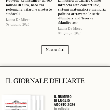
Nouvelle Renaissance» da 660
La mostra di Charles Gaines
milioni di euro, nato tra
intreccia arte concettuale,
polemiche, ritardi e proteste
sistemi matematici e memoria
sindacali
politica attraverso le serie
«Numbers and Trees» e
Luana De Micco
«Manifestos»
09 giugno 2026
Luana De Micco
08 giugno 2026
Mostra altri
IL NUMERO
IL NUMERO
IL NUMERO
IL NUMERO
DI LUGLIO-
DI LUGLIO-
DI LUGLIO-
DI LUGLIO-
AGOSTO 2026
AGOSTO 2026
AGOSTO 2026
AGOSTO 2026
in edicola
in edicola
in edicola
in edicola