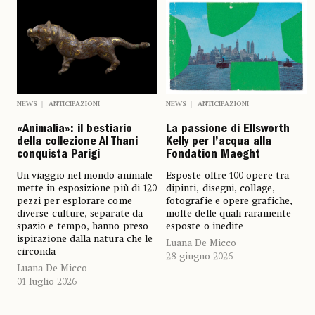
NEWS
ANTICIPAZIONI
NEWS
ANTICIPAZIONI
«Animalia»: il bestiario
La passione di Ellsworth
della collezione Al Thani
Kelly per l’acqua alla
conquista Parigi
Fondation Maeght
Un viaggio nel mondo animale
Esposte oltre 100 opere tra
mette in esposizione più di 120
dipinti, disegni, collage,
pezzi per esplorare come
fotografie e opere grafiche,
diverse culture, separate da
molte delle quali raramente
spazio e tempo, hanno preso
esposte o inedite
ispirazione dalla natura che le
Luana De Micco
circonda
28 giugno 2026
Luana De Micco
01 luglio 2026