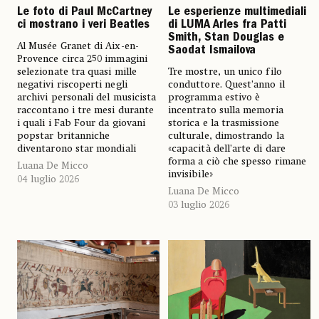
Le foto di Paul McCartney
Le esperienze multimediali
ci mostrano i veri Beatles
di LUMA Arles fra Patti
Smith, Stan Douglas e
Al Musée Granet di Aix-en-
Saodat Ismailova
Provence circa 250 immagini
selezionate tra quasi mille
Tre mostre, un unico filo
negativi riscoperti negli
conduttore. Quest’anno il
archivi personali del musicista
programma estivo è
raccontano i tre mesi durante
incentrato sulla memoria
i quali i Fab Four da giovani
storica e la trasmissione
popstar britanniche
culturale, dimostrando la
diventarono star mondiali
«capacità dell’arte di dare
forma a ciò che spesso rimane
Luana De Micco
invisibile»
04 luglio 2026
Luana De Micco
03 luglio 2026