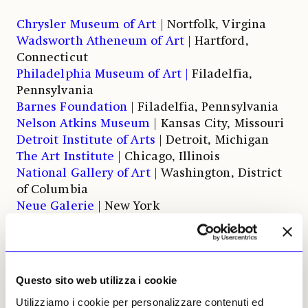
Chrysler Museum of Art
| Nortfolk, Virgina
Wadsworth Atheneum of Art
| Hartford,
Connecticut
Philadelphia Museum of Art |
Filadelfia,
Pennsylvania
Barnes Foundation
| Filadelfia, Pennsylvania
Nelson Atkins Museum
| Kansas City, Missouri
Detroit Institute of Arts
| Detroit, Michigan
The Art Institute
| Chicago, Illinois
National Gallery of Art
| Washington, District
of Columbia
Neue Galerie
| New York
Morgan Library & Museum
| New York
Hispanic Society Museum
| New York
Frick Collection
| New York
Brooklyn Museum
| New York
Questo sito web utilizza i cookie
Legion of Honor Museum
| San Francisco,
Utilizziamo i cookie per personalizzare contenuti ed
California