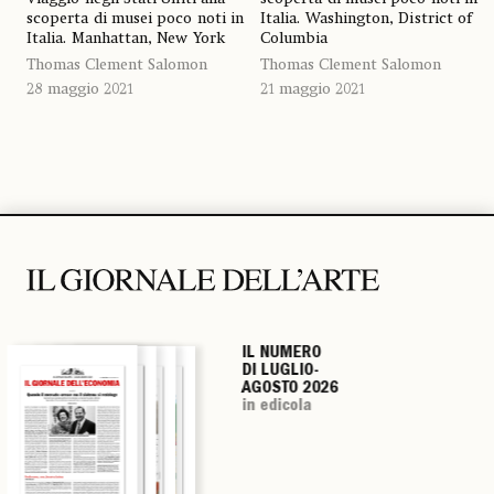
scoperta di musei poco noti in
Italia. Washington, District of
Italia. Manhattan, New York
Columbia
Thomas Clement Salomon
Thomas Clement Salomon
28 maggio 2021
21 maggio 2021
IL NUMERO
IL NUMERO
IL NUMERO
IL NUMERO
DI LUGLIO-
DI LUGLIO-
DI LUGLIO-
DI LUGLIO-
AGOSTO 2026
AGOSTO 2026
AGOSTO 2026
AGOSTO 2026
in edicola
in edicola
in edicola
in edicola