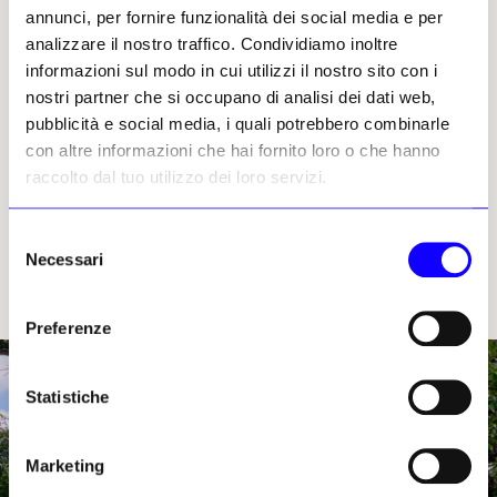
annunci, per fornire funzionalità dei social media e per
Hearts Castle
| San Simeon, California
analizzare il nostro traffico. Condividiamo inoltre
Getty Villa
| Los Angeles, California
informazioni sul modo in cui utilizzi il nostro sito con i
San Diego Museum of Art
| San Diego,
nostri partner che si occupano di analisi dei dati web,
California
pubblicità e social media, i quali potrebbero combinarle
Isabella Stewart Gardner Museum
| Boston,
con altre informazioni che hai fornito loro o che hanno
Massachusetts
raccolto dal tuo utilizzo dei loro servizi.
Harward Arts Museums
, Cambridge,
Massachusetts
Kimbell Art Museum
| Fort Worth, Texas
Selezione
Necessari
Menil Collection
| Houston, Texas
del
Ringling Museum of Art
| Sarasota, Florida
consenso
Vizcaya Museum
| Miami, Florida
Preferenze
Statistiche
Marketing