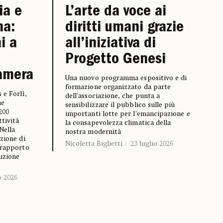
ia e
L’arte da voce ai
na:
diritti umani grazie
i a
all’iniziativa di
Progetto Genesi
Camera
Una nuovo programma espositivo e di
formazione organizzato da parte
 e Forlì,
dell’associazione, che punta a
he
sensibilizzare il pubblico sulle più
200
importanti lotte per l’emancipazione e
ttività
la consapevolezza climatica della
Nella
nostra modernità
zione di
Nicoletta Biglietti
23 luglio 2026
 rapporto
ruzione
o 2026