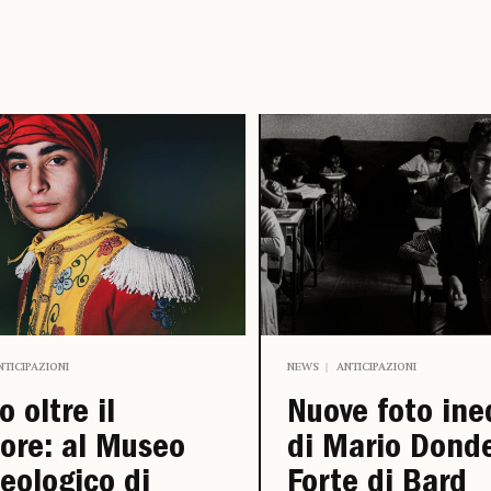
NTICIPAZIONI
NEWS
ANTICIPAZIONI
to oltre il
Nuove foto ine
lore: al Museo
di Mario Donde
eologico di
Forte di Bard