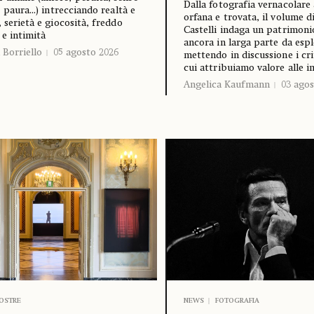
Dalla fotografia vernacolare 
 paura...) intrecciando realtà e
orfana e trovata, il volume d
, serietà e giocosità, freddo
Castelli indaga un patrimoni
 e intimità
ancora in larga parte da espl
 Borriello
05 agosto 2026
mettendo in discussione i cri
cui attribuiamo valore alle 
Angelica Kaufmann
03 agos
OSTRE
NEWS
FOTOGRAFIA