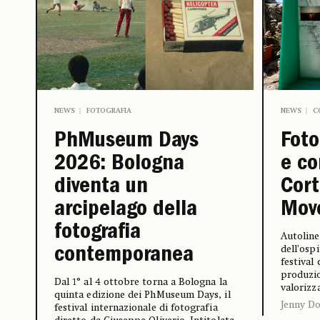
NEWS
FOTOGRAFIA
NEWS
C
PhMuseum Days
Foto
2026: Bologna
e c
diventa un
Cort
arcipelago della
Mov
fotografia
Autoline
dell’ospi
contemporanea
festival
produzio
Dal 1° al 4 ottobre torna a Bologna la
valorizz
quinta edizione dei PhMuseum Days, il
Jenny Do
festival internazionale di fotografia