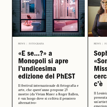
NEWS
FOTOGRAFIA
NEWS
F
«E se…?» a
Soph
Monopoli si apre
«So
l’undicesima
Miss
edizione del PhEST
cerc
c’è
Il festival internazionale di fotografia e
arte, che quest’anno propone 25
Il Loui
mostre (da Vivian Maier a Roger Ballen,
presenta
è «un luogo dove si coltiva il pensiero
un’artis
alternativo»
emozioni