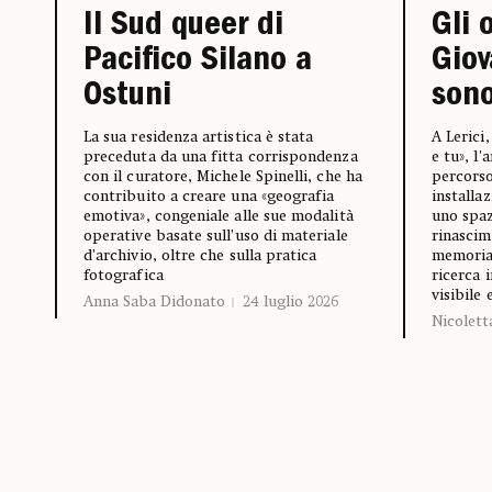
Il Sud queer di
Gli 
Pacifico Silano a
Giov
Ostuni
sono
La sua residenza artistica è stata
A Lerici
preceduta da una fitta corrispondenza
e tu», l'
con il curatore, Michele Spinelli, che ha
percorso
contribuito a creare una «geografia
installa
emotiva», congeniale alle sue modalità
uno spaz
operative basate sull’uso di materiale
rinascim
d’archivio, oltre che sulla pratica
memoria 
fotografica
ricerca 
visibile 
Anna Saba Didonato
24 luglio 2026
Nicoletta