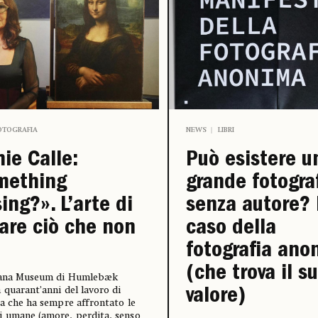
OTOGRAFIA
NEWS
LIBRI
ie Calle:
Può esistere u
mething
grande fotogra
ing?». L’arte di
senza autore? 
are ciò che non
caso della
fotografia ano
(che trova il s
siana Museum di Humlebæk
 quarant’anni del lavoro di
valore)
ta che ha sempre affrontato le
 umane (amore, perdita, senso