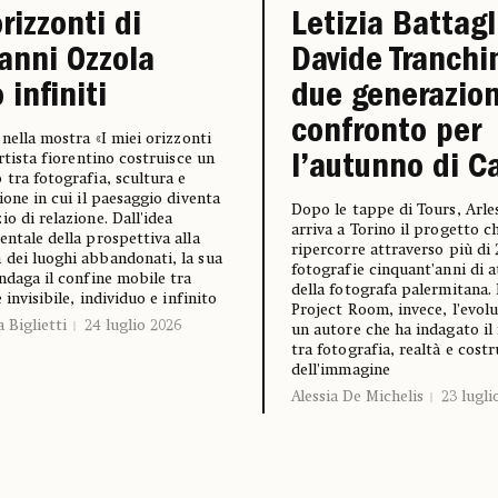
orizzonti di
Letizia Battagl
anni Ozzola
Davide Tranchi
 infiniti
due generazion
confronto per
, nella mostra «I miei orizzonti
artista fiorentino costruisce un
l’autunno di 
 tra fotografia, scultura e
zione in cui il paesaggio diventa
Dopo le tappe di Tours, Arles
io di relazione. Dall'idea
arriva a Torino il progetto c
entale della prospettiva alla
ripercorre attraverso più di 
dei luoghi abbandonati, la sua
fotografie cinquant’anni di a
indaga il confine mobile tra
della fotografa palermitana. 
e invisibile, individuo e infinito
Project Room, invece, l’evolu
 Biglietti
24 luglio 2026
un autore che ha indagato il
tra fotografia, realtà e cost
dell’immagine
Alessia De Michelis
23 lugli