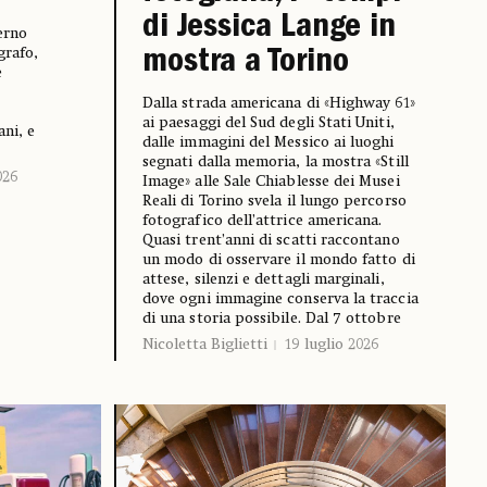
di Jessica Lange in
terno
grafo,
mostra a Torino
e
Dalla strada americana di «Highway 61»
ai paesaggi del Sud degli Stati Uniti,
ani, e
dalle immagini del Messico ai luoghi
segnati dalla memoria, la mostra «Still
026
Image» alle Sale Chiablesse dei Musei
Reali di Torino svela il lungo percorso
fotografico dell’attrice americana.
Quasi trent’anni di scatti raccontano
un modo di osservare il mondo fatto di
attese, silenzi e dettagli marginali,
dove ogni immagine conserva la traccia
di una storia possibile. Dal 7 ottobre
Nicoletta Biglietti
19 luglio 2026