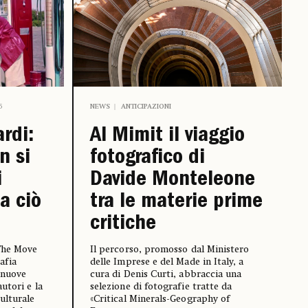
6
NEWS
ANTICIPAZIONI
rdi:
Al Mimit il viaggio
n si
fotografico di
i
Davide Monteleone
da ciò
tra le materie prime
critiche
 The Move
Il percorso, promosso dal Ministero
rafia
delle Imprese e del Made in Italy, a
 nuove
cura di Denis Curti, abbraccia una
utori e la
selezione di fotografie tratte da
ulturale
«Critical Minerals-Geography of