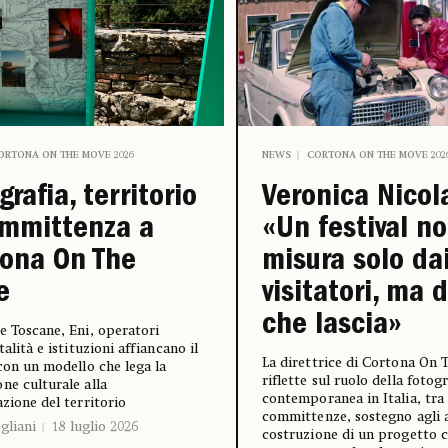
ORTONA ON THE MOVE 2026
NEWS
CORTONA ON THE MOVE 202
grafia, territorio
Veronica Nicola
ommittenza a
«Un festival no
ona On The
misura solo da
e
visitatori, ma 
che lascia»
e Toscane, Eni, operatori
talità e istituzioni affiancano il
La direttrice di Cortona On
 con un modello che lega la
riflette sul ruolo della fotog
ne culturale alla
contemporanea in Italia, tra
azione del territorio
committenze, sostegno agli a
gliani
18 luglio 2026
costruzione di un progetto c