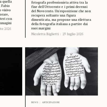
a quella
fotografa professionista attiva tra la
i Fabio
fine dell'Ottocento e i primi decenni
o visivo
del Novecento. Un'esposizione che non
orare,
recupera soltanto una figura
teri con
dimenticata, ma propone una rilettura
immagini
della fotografia italiana a partire dai
suoi margini
to 2026
Nicoletta Biglietti
25 luglio 2026
NEWS
ANTICIPAZIONI