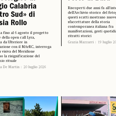
io Calabria
Riscoperti due anni fa all’in
dell’Archivio storico del foto
ltro Sud» di
questi scatti mostrano nuov
sia Rollo
sfaccettature della storia
contemporanea italiana fra
manifestazioni, gesti quotidi
a fino al 6 agosto il progetto
ritratti storici
e della open call Lyra,
 da Ulteriore in
Grazia Mazzarri
19 luglio 2
azione con il MArRC, interroga
à visiva del Meridione
so la risignificazione del
io rituale
a De Martin
20 luglio 2026