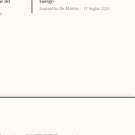
ne del
Energy»
Samantha De Martin
17 luglio 2026
26