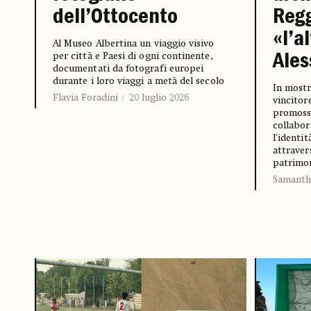
dell’Ottocento
Regg
«l’a
Al Museo Albertina un viaggio visivo
per città e Paesi di ogni continente,
Ales
documentati da fotografi europei
durante i loro viaggi a metà del secolo
In mostr
Flavia Foradini
20 luglio 2026
vincitor
promossa
collabor
l’identit
attraver
patrimon
Samanth