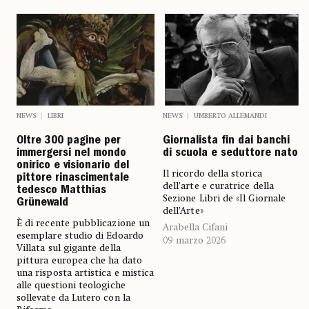
NEWS
LIBRI
NEWS
UMBERTO ALLEMANDI
Oltre 300 pagine per
Giornalista fin dai banchi
immergersi nel mondo
di scuola e seduttore nato
onirico e visionario del
Il ricordo della storica
pittore rinascimentale
dell’arte e curatrice della
tedesco Matthias
Sezione Libri de «Il Giornale
Grünewald
dell’Arte»
È di recente pubblicazione un
Arabella Cifani
esemplare studio di Edoardo
09 marzo 2026
Villata sul gigante della
pittura europea che ha dato
una risposta artistica e mistica
alle questioni teologiche
sollevate da Lutero con la