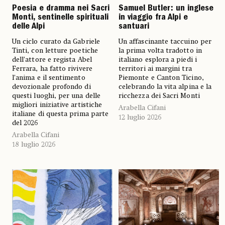
Poesia e dramma nei Sacri
Samuel Butler: un inglese
Monti, sentinelle spirituali
in viaggio fra Alpi e
delle Alpi
santuari
Un ciclo curato da Gabriele
Un affascinante taccuino per
Tinti, con letture poetiche
la prima volta tradotto in
dell’attore e regista Abel
italiano esplora a piedi i
Ferrara, ha fatto rivivere
territori ai margini tra
l’anima e il sentimento
Piemonte e Canton Ticino,
devozionale profondo di
celebrando la vita alpina e la
questi luoghi, per una delle
ricchezza dei Sacri Monti
migliori iniziative artistiche
Arabella Cifani
italiane di questa prima parte
12 luglio 2026
del 2026
Arabella Cifani
18 luglio 2026