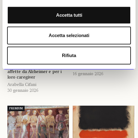
ritrovarsi al museo abbassa
Poussin di Rosenberg in
i livelli di stress e rabbia
1.656 pagine
Accetta tutti
Un progetto ideato dalla
In anteprima per «Il Giornale
Fondazione Carlo Molo di
dell’Arte» la nuova
Torino con il supporto di
monumentale monografia che
ANCoS Roma e Provincia e il
lo storico dell’arte ha dedicato
Accetta selezionati
contributo della Compagnia di
al più grande pittore francese
San Paolo mette il museo al
di tutti i secoli, protagonista
centro di un’esperienza di
di un’avventura intellettuale e
Rifiuta
formazione per gli operatori e
artistica senza pari tra Francia
di benessere, relazione e
e Italia
inclusione per le persone
Arabella Cifani
affette da Alzheimer e per i
16 gennaio 2026
loro caregiver
Arabella Cifani
30 gennaio 2026
PREMIUM