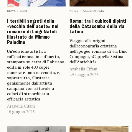
NEWS
LIBRI
NEWS
ARCHEOLOGIA
I terribili segreti della
Roma: tra i cubicoli dipinti
«vecchia dell’aceto» nel
della Catacomba della via
romanzo di Luigi Natoli
Latina
illustrato da Mimmo
Viaggio alle origini
Paladino
dell’iconografia cristiana
Un’edizione artistica
nell’ipogeo romano di via Dino
raffinatissima, in cofanetto,
Compagni, «Cappella Sistina
stampata su carta di Fabriano,
dell’Antichità»
edita in sole 400 copie
Arabella Cifani
numerate, non in vendita, e,
29 maggio 2026
soprattutto, illustrata
genialmente dall’artista
campano con 33 tavole a
colori di straordinaria
efficacia artistica
Arabella Cifani
16 giugno 2026