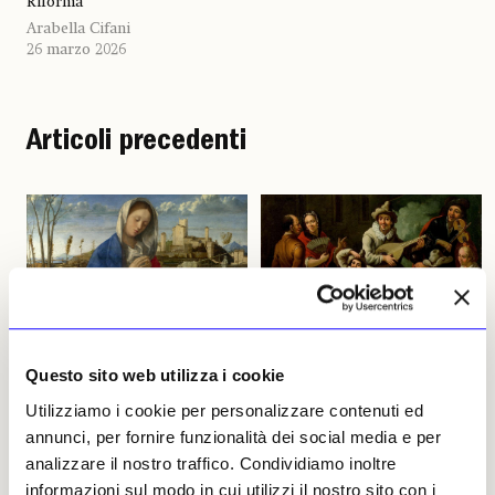
Riforma
Arabella Cifani
26 marzo 2026
Articoli precedenti
NEWS
LIBRI
NEWS
RUBRICHE
Questo sito web utilizza i cookie
Conoscitori e anche un po’
«Al popol di Turino pane
Utilizziamo i cookie per personalizzare contenuti ed
filibustieri: Gustav
vino e tamburino»: i
annunci, per fornire funzionalità dei social media e per
Friedrich Waagen e Charles
Carnevali torinesi tra
Lock Eastlake
metafore incomprensibili e
analizzare il nostro traffico. Condividiamo inoltre
salsicce sfrigolanti
informazioni sul modo in cui utilizzi il nostro sito con i
Un libro della Fondazione Zeri