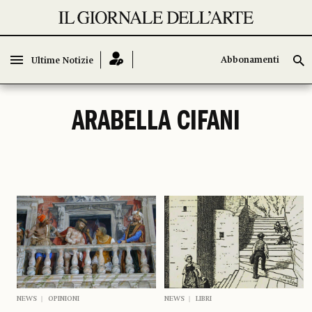
Abbonamenti
Abbonamenti
Ultime Notizie
Ultime Notizie
ARABELLA CIFANI
NEWS
OPINIONI
NEWS
LIBRI