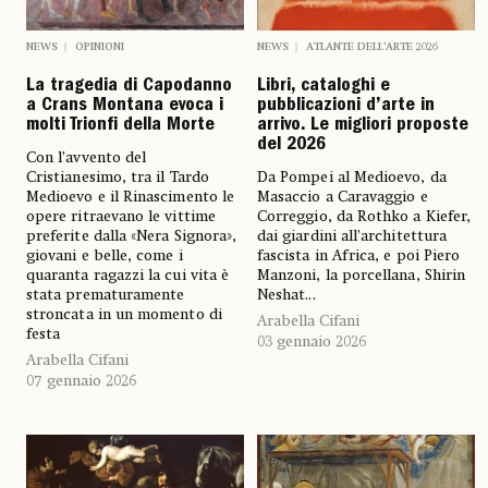
NEWS
OPINIONI
NEWS
ATLANTE DELL’ARTE 2026
La tragedia di Capodanno
Libri, cataloghi e
a Crans Montana evoca i
pubblicazioni d’arte in
molti Trionfi della Morte
arrivo. Le migliori proposte
del 2026
Con l’avvento del
Cristianesimo, tra il Tardo
Da Pompei al Medioevo, da
Medioevo e il Rinascimento le
Masaccio a Caravaggio e
opere ritraevano le vittime
Correggio, da Rothko a Kiefer,
preferite dalla «Nera Signora»,
dai giardini all’architettura
giovani e belle, come i
fascista in Africa, e poi Piero
quaranta ragazzi la cui vita è
Manzoni, la porcellana, Shirin
stata prematuramente
Neshat...
stroncata in un momento di
Arabella Cifani
festa
03 gennaio 2026
Arabella Cifani
07 gennaio 2026