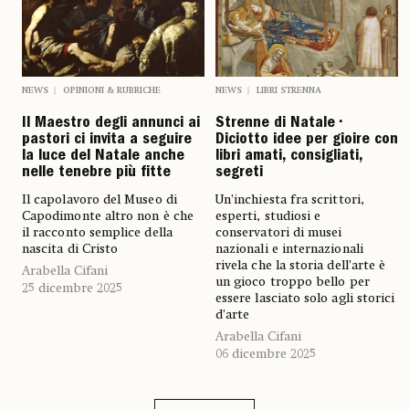
NEWS
OPINIONI & RUBRICHE
NEWS
LIBRI STRENNA
Il Maestro degli annunci ai
Strenne di Natale •
pastori ci invita a seguire
Diciotto idee per gioire con
la luce del Natale anche
libri amati, consigliati,
nelle tenebre più fitte
segreti
Il capolavoro del Museo di
Un’inchiesta fra scrittori,
Capodimonte altro non è che
esperti, studiosi e
il racconto semplice della
conservatori di musei
nascita di Cristo
nazionali e internazionali
rivela che la storia dell’arte è
Arabella Cifani
un gioco troppo bello per
25 dicembre 2025
essere lasciato solo agli storici
d’arte
Arabella Cifani
06 dicembre 2025