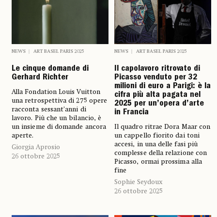
NEWS
ART BASEL PARIS 2025
NEWS
ART BASEL PARIS 2025
Le cinque domande di
Il capolavoro ritrovato di
Gerhard Richter
Picasso venduto per 32
milioni di euro a Parigi: è la
Alla Fondation Louis Vuitton
cifra più alta pagata nel
una retrospettiva di 275 opere
2025 per un’opera d’arte
racconta sessant’anni di
in Francia
lavoro. Più che un bilancio, è
un insieme di domande ancora
Il quadro ritrae Dora Maar con
aperte.
un cappello fiorito dai toni
accesi, in una delle fasi più
Giorgia Aprosio
complesse della relazione con
26 ottobre 2025
Picasso, ormai prossima alla
fine
Sophie Seydoux
26 ottobre 2025