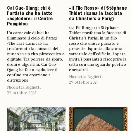
Cai Guo-Qiang: chi è
«Il Filo Rosso» di Stéphane
l’artista che ha fatto
Thidet ricama la facciata
«esplodere» il Centre
da Christie's a Parigi
Pompidou
«Le Fil Rouge» di Stéphane
Un carnevale di luci ha
Thidet trasforma la facciata di
illuminato il cielo di Parigi:
Christie’s Parigi in un filo
«The Last Carnival» ha
rosso che unisce passato e
trasformato la chiusura del
presente. Ispirata alla storia
museo in un rito pirotecnico e
sartoriale dell’edificio, l’opera
digitale. Tra polvere da sparo,
invita i passanti a riscoprire la
droni e algoritmi, Cai Guo-
città con uno sguardo poetico
Qiang ha fatto esplodere il
e sensibile
confine tra creazione e
Nicoletta Biglietti
distruzione
27 ottobre 2025
Nicoletta Biglietti
27 ottobre 2025