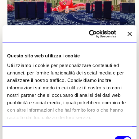
NEWS
ART BASEL PARIS 2025
Art Basel Paris 2025 • Louis Vuitton presenta la nuova
collezione con un polipo di Murakami
Questo sito web utilizza i cookie
Sul Balcon d’Honneur del Grand Palais una monumentale
Utilizziamo i cookie per personalizzare contenuti ed
installazione firmata dall’artista giapponese fa da cornice a
undici borse di «Artycapucines VII»
annunci, per fornire funzionalità dei social media e per
Alessia De Michelis
22 ottobre 2025
analizzare il nostro traffico. Condividiamo inoltre
informazioni sul modo in cui utilizzi il nostro sito con i
nostri partner che si occupano di analisi dei dati web,
pubblicità e social media, i quali potrebbero combinarle
con altre informazioni che hai fornito loro o che hanno
raccolto dal tuo utilizzo dei loro servizi.
Selezione