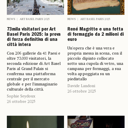
NEWS
ART BASEL PARIS 2025
NEWS
ART BASEL PARIS 2025
73mila visitatori per Art
René Magritte e una fetta
Basel Paris 2025: la prova
di formaggio da 2 milioni di
di forza definitiva di una
euro
città intera
Un'opera che è una vera e
Con 206 gallerie da 41 Paesi e
propria messa in scena, con il
oltre 73.000 visitatori, la
piccolo dipinto collocato
seconda edizione di Art Basel
sotto una cupola di vetro, una
Paris al Grand Palais si
campana per formaggi, a sua
conferma una piattaforma
volta appoggiata su un
centrale per il mercato
piedistallo
globale e per l’immaginario
Davide Landoni
culturale della città.
26 ottobre 2025
Sophie Seydoux
26 ottobre 2025