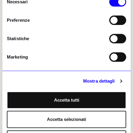
Necessari
del
consenso
Preferenze
Statistiche
Marketing
NEWS
ART BASEL PARIS 2025
L’omaggio «esplosivo» di Cai Guo-Qiang al Centre
Pompidou
Mostra dettagli
Durante la settimana dell’arte parigina, domani, 22 ottobre, lo
spettacolo pirotecnico dell’artista cinese animerà la facciata
del Beaubourg, chiuso al pubblico per restauri dal 22
Accetta tutti
settembre
Cecilia Paccagnella
21 ottobre 2025
Accetta selezionati