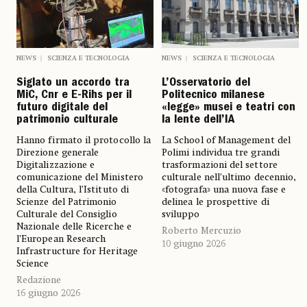
NEWS
SCIENZA E TECNOLOGIA
NEWS
SCIENZA E TECNOLOGIA
Siglato un accordo tra
L’Osservatorio del
MiC, Cnr e E-Rihs per il
Politecnico milanese
futuro digitale del
«legge» musei e teatri con
patrimonio culturale
la lente dell’IA
Hanno firmato il protocollo la
La School of Management del
Direzione generale
Polimi individua tre grandi
Digitalizzazione e
trasformazioni del settore
comunicazione del Ministero
culturale nell’ultimo decennio,
della Cultura, l’Istituto di
«fotografa» una nuova fase e
Scienze del Patrimonio
delinea le prospettive di
Culturale del Consiglio
sviluppo
Nazionale delle Ricerche e
Roberto Mercuzio
l’European Research
10 giugno 2026
Infrastructure for Heritage
Science
Redazione
16 giugno 2026