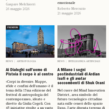
emozionale
Gaspare Melchiorri
Roberto Mercuzio
26 maggio 2026
21 maggio 2026
PREMIUM
NEWS
ANTROPOLOGIA
NEWS
INTELLIGENZA ARTIFICIALE
Ai Dialoghi sull’uomo di
A Milano i sogni
Pistoia il corpo è al centro
postindustriali di Ardian
Isufi e gli avatar
«Corpi in divenire. Mappe,
soccombenti di Shuk Orani
sfide e confini dell’umano» è il
tema della 17ma edizione del
Nel cuore del Mind Innovation
festival di antropologia del
District, area simbolo del
contemporaneo, ideato e
futuro tecnologico cittadino
diretto da Giulia Cogoli. Con
nata sulle ceneri dello spazio
45 iniziative rivolte a un vasto
Expo, l’arte diventa terreno di