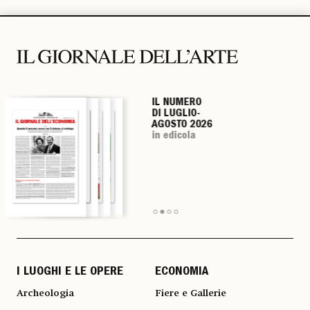
IL NUMERO
IL NUMERO
IL NUMERO
IL NUMERO
DI LUGLIO-
DI LUGLIO-
DI LUGLIO-
DI LUGLIO-
AGOSTO 2026
AGOSTO 2026
AGOSTO 2026
AGOSTO 2026
in edicola
in edicola
in edicola
in edicola
I LUOGHI E LE OPERE
ECONOMIA
Archeologia
Fiere e Gallerie