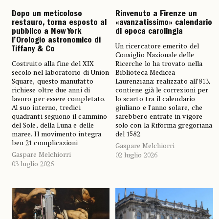
Dopo un meticoloso
Rinvenuto a Firenze un
restauro, torna esposto al
«avanzatissimo» calendario
pubblico a New York
di epoca carolingia
l’Orologio astronomico di
Un ricercatore emerito del
Tiffany & Co
Consiglio Nazionale delle
Costruito alla fine del XIX
Ricerche lo ha trovato nella
secolo nel laboratorio di Union
Biblioteca Medicea
Square, questo manufatto
Laurenziana: realizzato all’813,
richiese oltre due anni di
contiene già le correzioni per
lavoro per essere completato.
lo scarto tra il calendario
Al suo interno, tredici
giuliano e l’anno solare, che
quadranti seguono il cammino
sarebbero entrate in vigore
del Sole, della Luna e delle
solo con la Riforma gregoriana
maree. Il movimento integra
del 1582
ben 21 complicazioni
Gaspare Melchiorri
Gaspare Melchiorri
02 luglio 2026
03 luglio 2026