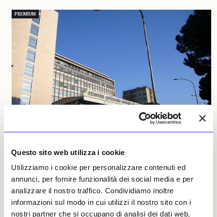
PREMIUM
NEWS
SCIENZA E TECNOLOGIA
Questo sito web utilizza i cookie
Utilizziamo i cookie per personalizzare contenuti ed
Fiocco rosa nel mondo della cultura: nasce la
Fondazione Acea
annunci, per fornire funzionalità dei social media e per
analizzare il nostro traffico. Condividiamo inoltre
«Mission» dell’istituzione è la tutela e la valorizzazione del
patrimonio storico, industriale e culturale dell’azienda fondata
informazioni sul modo in cui utilizzi il nostro sito con i
a Roma da Ernesto Nathan e Giovanni Montemartini. Sei le aree
nostri partner che si occupano di analisi dei dati web,
strategiche: arte e cultura, ambiente, sport e salute, scuola,