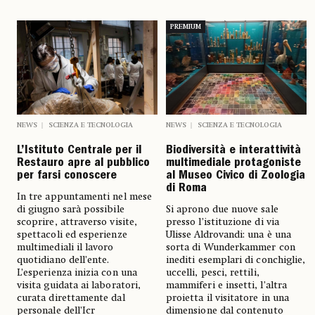
PREMIUM
NEWS
SCIENZA E TECNOLOGIA
NEWS
SCIENZA E TECNOLOGIA
L’Istituto Centrale per il
Biodiversità e interattività
Restauro apre al pubblico
multimediale protagoniste
per farsi conoscere
al Museo Civico di Zoologia
di Roma
In tre appuntamenti nel mese
di giugno sarà possibile
Si aprono due nuove sale
scoprire, attraverso visite,
presso l’istituzione di via
spettacoli ed esperienze
Ulisse Aldrovandi: una è una
multimediali il lavoro
sorta di Wunderkammer con
quotidiano dell’ente.
inediti esemplari di conchiglie,
L’esperienza inizia con una
uccelli, pesci, rettili,
visita guidata ai laboratori,
mammiferi e insetti, l’altra
curata direttamente dal
proietta il visitatore in una
personale dell’Icr
dimensione dal contenuto