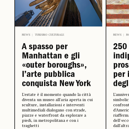
NEWS
TURISMO CULTURALE
NEWS
N
A spasso per
250 
Manhattan e gli
indi
«outer boroughs»,
pros
l’arte pubblica
per 
conquista New York
degl
L’estate è il momento quando la città
L’annive
diventa un museo all’aria aperta in cui
simbolico
sculture, installazioni e interventi
confron
multimediali dialogano con strade,
d’Americ
piazze e waterfront da esplorare a
riafferm
piedi, in metropolitana e con i
dell’«ec
traghetti
dall’altr