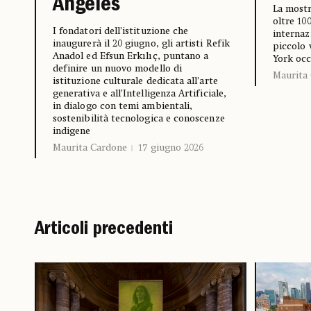
Angeles
La mostr
oltre 100
I fondatori dell’istituzione che
internazi
inaugurerà il 20 giugno, gli artisti Refik
piccolo 
Anadol ed Efsun Erkılıç, puntano a
York occ
definire un nuovo modello di
Maurita
istituzione culturale dedicata all’arte
generativa e all’Intelligenza Artificiale,
in dialogo con temi ambientali,
sostenibilità tecnologica e conoscenze
indigene
Maurita Cardone
17 giugno 2026
Articoli precedenti