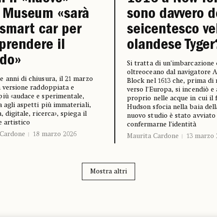
 Museum «sarà
sono davvero d
smart car per
seicentesco ve
rendere il
olandese Tyger
do»
Si tratta di un’imbarcazione
oltreoceano dal navigatore 
 anni di chiusura, il 21 marzo
Block nel 1613 che, prima di 
n versione raddoppiata e
verso l’Europa, si incendiò e
iù «audace e sperimentale,
proprio nelle acque in cui il
 agli aspetti più immateriali,
Hudson sfocia nella baia dell
, digitale, ricerca», spiega il
nuovo studio è stato avviato
e artistico
confermarne l’identità
 Cardone
18 marzo 2026
Maurita Cardone
13 marzo 
Mostra altri