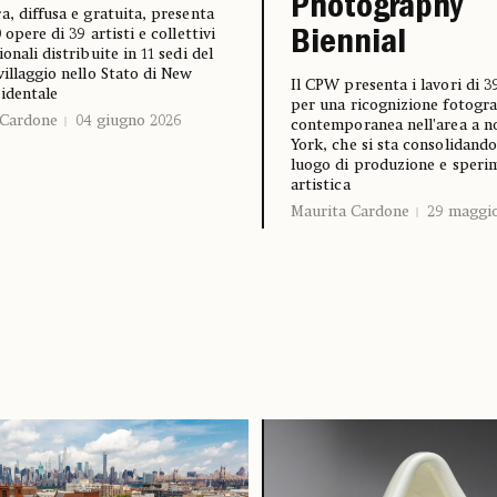
Photography
a, diffusa e gratuita, presenta
 opere di 39 artisti e collettivi
Biennial
onali distribuite in 11 sedi del
villaggio nello Stato di New
Il CPW presenta i lavori di 39
identale
per una ricognizione fotogra
 Cardone
04 giugno 2026
contemporanea nell’area a n
York, che si sta consolidand
luogo di produzione e speri
artistica
Maurita Cardone
29 maggio