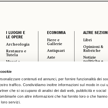
I LUOGHI E
ECONOMIA
ALTRE SEZION
LE OPERE
Fiere e
Libri
Gallerie
Archeologia
Opinioni &
Antiquari
Rubriche
Restauro e
Tutela
Aste
Notizie
politiche e
Musei e
Arte &
professional
Fondazioni
Imprese
 cookie
Fotografia
Turismo
Mercato
Culturale
Vedere a
rsonalizzare contenuti ed annunci, per fornire funzionalità dei soc
ostro traffico. Condividiamo inoltre informazioni sul modo in cui ut
Vernissage
partner che si occupano di analisi dei dati web, pubblicità e social
ombinarle con altre informazioni che hai fornito loro o che hanno
 loro servizi.