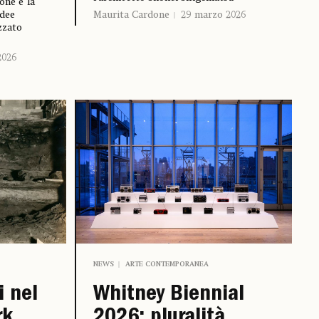
one e la
idee
Maurita Cardone
29 marzo 2026
izzato
2026
NEWS
ARTE CONTEMPORANEA
i nel
Whitney Biennial
rk
2026: pluralità