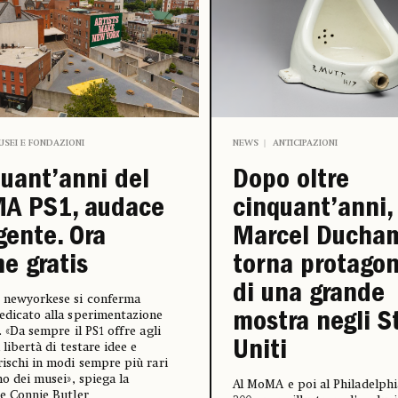
USEI E FONDAZIONI
NEWS
ANTICIPAZIONI
uant’anni del
Dopo oltre
A PS1, audace
cinquant’anni,
gente. Ora
Marcel Ducha
e gratis
torna protagon
di una grande
o newyorkese si conferma
edicato alla sperimentazione
mostra negli S
. «Da sempre il PS1 offre agli
Uniti
a libertà di testare idee e
rischi in modi sempre più rari
no dei musei», spiega la
Al MoMA e poi al Philadelp
ce Connie Butler