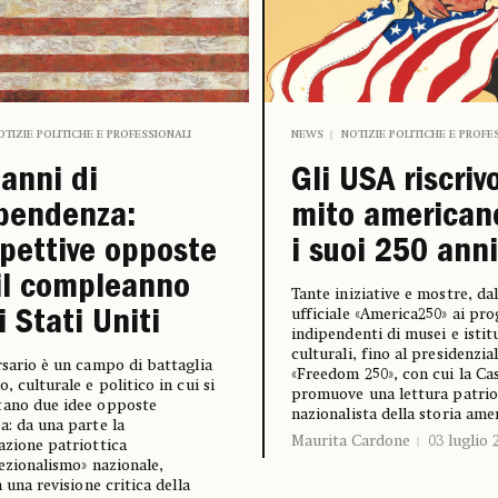
OTIZIE POLITICHE E PROFESSIONALI
NEWS
NOTIZIE POLITICHE E PROFE
anni di
Gli USA riscriv
pendenza:
mito american
pettive opposte
i suoi 250 anni
il compleanno
Tante iniziative e mostre, da
ufficiale «America250» ai pr
i Stati Uniti
indipendenti di musei e istit
culturali, fino al presidenzia
rsario è un campo di battaglia
«Freedom 250», con cui la Ca
, culturale e politico in cui si
promuove una lettura patrio
tano due idee opposte
nazionalista della storia ame
a: da una parte la
Maurita Cardone
03 luglio 
azione patriottica
cezionalismo» nazionale,
a una revisione critica della