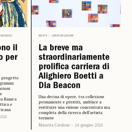
SSIONALI
NEWS
ANTICIPAZIONI
ono il
La breve ma
o per
straordinariamente
prolifica carriera di
Alighiero Boetti a
l progetto
ogrammi
Dia Beacon
uzioni
le
Una decina di opere, tra collezione
sa Bianca
permanente e prestiti, ambisce a
ttica e
restituire una visione concentrata ma
ricana
completa della ricerca dell’artista
2026
torinese
Maurita Cardone
24 giugno 2026