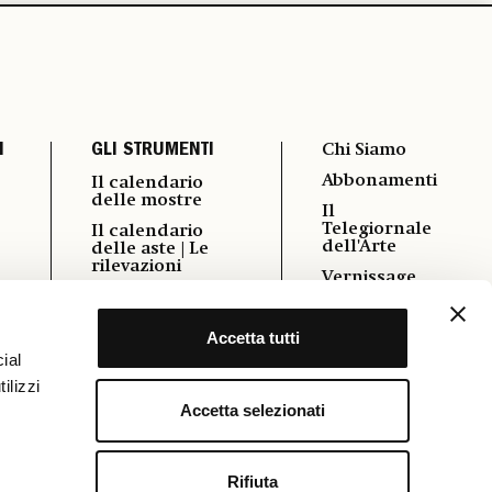
I
GLI STRUMENTI
Chi Siamo
Abbonamenti
Il calendario
delle mostre
Il
Telegiornale
Il calendario
dell'Arte
delle aste | Le
rilevazioni
Vernissage
i
Autori
Pubblicità
Podcast
Accetta tutti
Contatti
Power 100
ial
Cookie &
ilizzi
Policy
Osservatorio
Formazione
Accetta selezionati
FAQ
Rifiuta