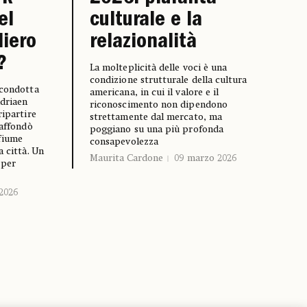
el
culturale e la
liero
relazionalità
?
La molteplicità delle voci è una
condizione strutturale della cultura
 condotta
americana, in cui il valore e il
Adriaen
riconoscimento non dipendono
ripartire
strettamente dal mercato, ma
 affondò
poggiano su una più profonda
 fiume
consapevolezza
a città. Un
Maurita Cardone
09 marzo 2026
 per
2026