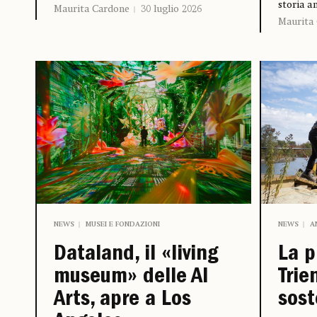
storia a
Maurita Cardone
30 luglio 2026
Maurita
NEWS
MUSEI E FONDAZIONI
NEWS
A
Dataland, il «living
La 
museum» delle AI
Trie
Arts, apre a Los
sost