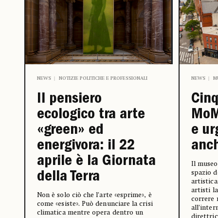
NEWS
NOTIZIE POLITICHE E PROFESSIONALI
NEWS
M
Il pensiero
Cinq
ecologico tra arte
MoM
«green» ed
e ur
energivora: il 22
anch
aprile è la Giornata
Il muse
spazio d
della Terra
artistica
artisti l
Non è solo ciò che l’arte «esprime», è
correre 
come «esiste». Può denunciare la crisi
all’inter
climatica mentre opera dentro un
direttri