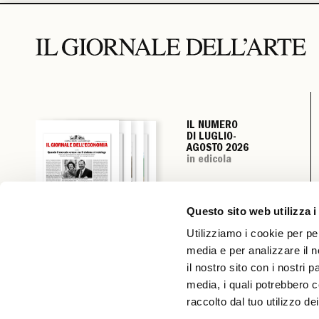
IL NUMERO
IL NUMERO
IL NUMERO
IL NUMERO
DI LUGLIO-
DI LUGLIO-
DI LUGLIO-
DI LUGLIO-
AGOSTO 2026
AGOSTO 2026
AGOSTO 2026
AGOSTO 2026
in edicola
in edicola
in edicola
in edicola
Questo sito web utilizza i
Utilizziamo i cookie per pe
media e per analizzare il n
il nostro sito con i nostri 
media, i quali potrebbero c
raccolto dal tuo utilizzo dei