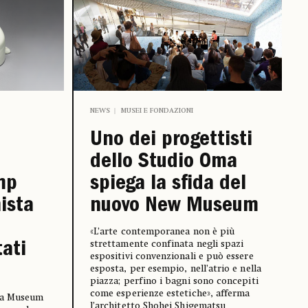
NEWS
MUSEI E FONDAZIONI
Uno dei progettisti
dello Studio Oma
mp
spiega la sfida del
ista
nuovo New Museum
«L’arte contemporanea non è più
strettamente confinata negli spazi
tati
espositivi convenzionali e può essere
esposta, per esempio, nell’atrio e nella
piazza; perfino i bagni sono concepiti
come esperienze estetiche», afferma
hia Museum
l’architetto Shohei Shigematsu