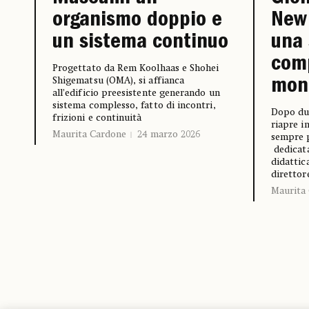
organismo doppio e
New
un sistema continuo
una 
comp
Progettato da Rem Koolhaas e Shohei
Shigematsu (OMA), si affianca
mon
all’edificio preesistente generando un
sistema complesso, fatto di incontri,
Dopo due
frizioni e continuità
riapre i
Maurita Cardone
24 marzo 2026
sempre p
dedicata
didattica
direttor
Maurita