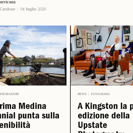
mericana
 Cardone
04 luglio 2026
NTICIPAZIONI
NEWS
FOTOGRAFIA
prima Medina
A Kingston la 
nnial punta sulla
edizione della
enibilità
Upstate