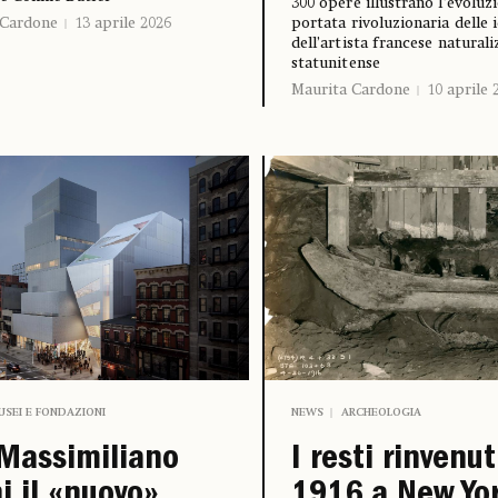
300 opere illustrano l’evoluzi
 Cardone
13 aprile 2026
portata rivoluzionaria delle 
dell’artista francese natural
statunitense
Maurita Cardone
10 aprile 
USEI E FONDAZIONI
NEWS
ARCHEOLOGIA
Massimiliano
I resti rinvenut
i il «nuovo»
1916 a New Yo