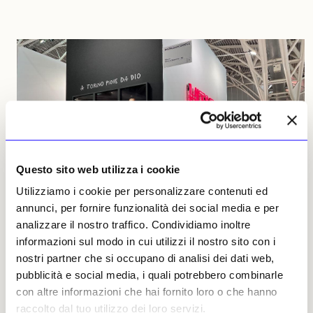
Questo sito web utilizza i cookie
Utilizziamo i cookie per personalizzare contenuti ed
annunci, per fornire funzionalità dei social media e per
analizzare il nostro traffico. Condividiamo inoltre
informazioni sul modo in cui utilizzi il nostro sito con i
NEWS
TORINO ART WEEK 2024
nostri partner che si occupano di analisi dei dati web,
Diario da Artissima 2024 | Giorno uno
pubblicità e social media, i quali potrebbero combinarle
Reportage in aggiornamento dagli stand dell’Oval Lingotto per
con altre informazioni che hai fornito loro o che hanno
la 31ma edizione della fiera dedicata al tema del daydreaming
raccolto dal tuo utilizzo dei loro servizi.
con 189 gallerie da 34 Paesi e 4 continenti, oltre mille artisti, 66