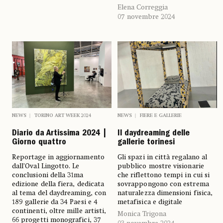
Elena Correggia
07 novembre 2024
NEWS
TORINO ART WEEK 2024
NEWS
FIERE E GALLERIE
Diario da Artissima 2024 |
Il daydreaming delle
Giorno quattro
gallerie torinesi
Reportage in aggiornamento
Gli spazi in città regalano al
dall’Oval Lingotto. Le
pubblico mostre visionarie
conclusioni della 31ma
che riflettono tempi in cui si
edizione della fiera, dedicata
sovrappongono con estrema
al tema del daydreaming, con
naturalezza dimensioni fisica,
189 gallerie da 34 Paesi e 4
metafisica e digitale
continenti, oltre mille artisti,
Monica Trigona
66 progetti monografici, 37