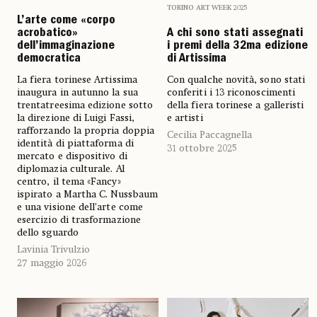
TORINO ART WEEK 2025
L’arte come «corpo
acrobatico»
A chi sono stati assegnati
dell’immaginazione
i premi della 32ma edizione
democratica
di Artissima
La fiera torinese Artissima
Con qualche novità, sono stati
inaugura in autunno la sua
conferiti i 13 riconoscimenti
trentatreesima edizione sotto
della fiera torinese a galleristi
la direzione di Luigi Fassi,
e artisti
rafforzando la propria doppia
Cecilia Paccagnella
identità di piattaforma di
31 ottobre 2025
mercato e dispositivo di
diplomazia culturale. Al
centro, il tema «Fancy»
ispirato a Martha C. Nussbaum
e una visione dell’arte come
esercizio di trasformazione
dello sguardo
Lavinia Trivulzio
27 maggio 2026