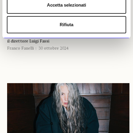
Accetta selezionati
NEWS
ARTISSIMA
Quali sono i sogni e i desideri della XXXI edizione di
Artissima?
Rifiuta
Mercato e passione: l’anima di una fiera ricca di scoperte, non
solo per collezionisti, ma per l’intero sistema dell’arte. Ne parla
il direttore Luigi Fassi
Franco Fanelli
30 ottobre 2024