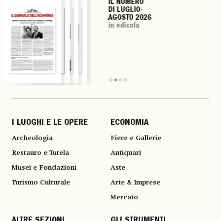
IL NUMERO
IL NUMERO
IL NUMERO
IL NUMERO
DI LUGLIO-
DI LUGLIO-
DI LUGLIO-
DI LUGLIO-
AGOSTO 2026
AGOSTO 2026
AGOSTO 2026
AGOSTO 2026
in edicola
in edicola
in edicola
in edicola
I LUOGHI E LE OPERE
ECONOMIA
Archeologia
Fiere e Gallerie
Restauro e Tutela
Antiquari
Musei e Fondazioni
Aste
Turismo Culturale
Arte & Imprese
Mercato