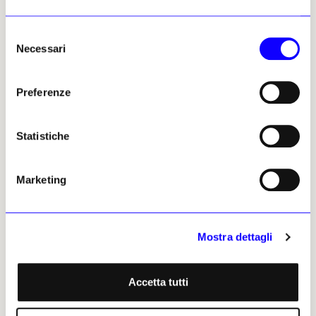
progetti monografici, 37 prime partecipazioni, sette sezioni e
tredici tra Premi e fondi di acquisizione
Selezione
Jenny Dogliani
31 ottobre 2024
Necessari
del
consenso
Preferenze
Statistiche
Marketing
Mostra dettagli
Accetta tutti