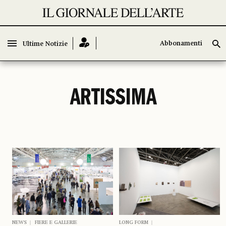
Abbonamenti
Abbonamenti
Ultime Notizie
Ultime Notizie
ARTISSIMA
NEWS
FIERE E GALLERIE
LONG FORM