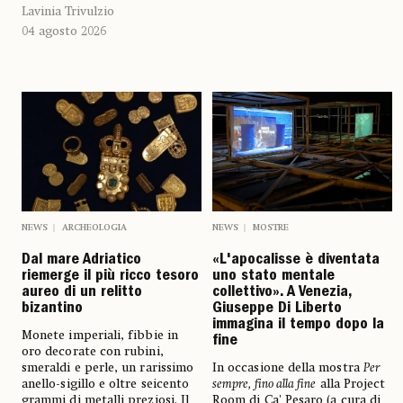
Lavinia Trivulzio
04 agosto 2026
NEWS
ARCHEOLOGIA
NEWS
MOSTRE
Dal mare Adriatico
«L'apocalisse è diventata
riemerge il più ricco tesoro
uno stato mentale
aureo di un relitto
collettivo». A Venezia,
bizantino
Giuseppe Di Liberto
immagina il tempo dopo la
Monete imperiali, fibbie in
fine
oro decorate con rubini,
smeraldi e perle, un rarissimo
In occasione della mostra
Per
anello-sigillo e oltre seicento
sempre, fino alla fine
alla Project
grammi di metalli preziosi. Il
Room di Ca' Pesaro (a cura di