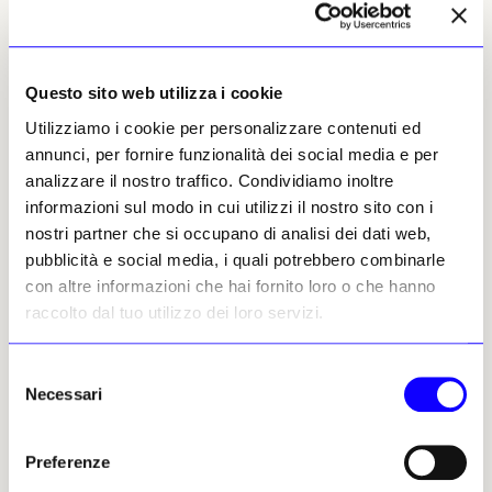
costituiscono ormai una griglia consolidata
all’interno della quale si articola la proposta
espositiva. Le quattro sezioni principali -
Main Section, New Entries,
Questo sito web utilizza i cookie
Monologue/Dialogue
e
Art Editions
-
Utilizziamo i cookie per personalizzare contenuti ed
mantengono la loro funzione differenziata,
annunci, per fornire funzionalità dei social media e per
costruendo un equilibrio tra gallerie
analizzare il nostro traffico. Condividiamo inoltre
affermate, realtà emergenti, progetti
informazioni sul modo in cui utilizzi il nostro sito con i
sperimentali e pratiche legate all’editoria
nostri partner che si occupano di analisi dei dati web,
d’arte e ai multipli. Accanto a queste, le tre
pubblicità e social media, i quali potrebbero combinarle
sezioni curate -
Present Future, Back to the
con altre informazioni che hai fornito loro o che hanno
Future e Disegni
- continuano a
raccolto dal tuo utilizzo dei loro servizi.
rappresentare il versante più esplicitamente
curatoriale della fiera, con progetti
Selezione
monografici che attraversano diverse
Necessari
del
generazioni e linguaggi. Particolare rilievo
consenso
viene attribuito alla
continuità dei team
curatoriali
. Present Future, dedicata ai
Preferenze
talenti emergenti, è affidata per il terzo anno