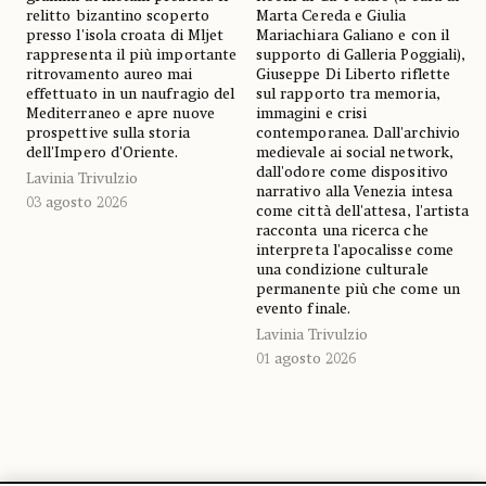
relitto bizantino scoperto
Marta Cereda e Giulia
presso l'isola croata di Mljet
Mariachiara Galiano e con il
rappresenta il più importante
supporto di Galleria Poggiali),
ritrovamento aureo mai
Giuseppe Di Liberto riflette
effettuato in un naufragio del
sul rapporto tra memoria,
Mediterraneo e apre nuove
immagini e crisi
prospettive sulla storia
contemporanea. Dall'archivio
dell'Impero d'Oriente.
medievale ai social network,
dall'odore come dispositivo
Lavinia Trivulzio
narrativo alla Venezia intesa
03 agosto 2026
come città dell'attesa, l'artista
racconta una ricerca che
interpreta l'apocalisse come
una condizione culturale
permanente più che come un
evento finale.
Lavinia Trivulzio
01 agosto 2026