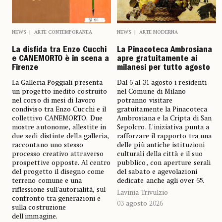
NEWS
ARTE CONTEMPORANEA
NEWS
ARTE MODERNA
La disfida tra Enzo Cucchi
La Pinacoteca Ambrosiana
e CANEMORTO è in scena a
apre gratuitamente ai
Firenze
milanesi per tutto agosto
La Galleria Poggiali presenta
Dal 6 al 31 agosto i residenti
un progetto inedito costruito
nel Comune di Milano
nel corso di mesi di lavoro
potranno visitare
condiviso tra Enzo Cucchi e il
gratuitamente la Pinacoteca
collettivo CANEMORTO. Due
Ambrosiana e la Cripta di San
mostre autonome, allestite in
Sepolcro. L'iniziativa punta a
due sedi distinte della galleria,
rafforzare il rapporto tra una
raccontano uno stesso
delle più antiche istituzioni
processo creativo attraverso
culturali della città e il suo
prospettive opposte. Al centro
pubblico, con aperture serali
del progetto il disegno come
del sabato e agevolazioni
terreno comune e una
dedicate anche agli over 65.
riflessione sull'autorialità, sul
Lavinia Trivulzio
confronto tra generazioni e
03 agosto 2026
sulla costruzione
dell'immagine.