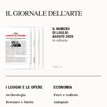
IL NUMERO
IL NUMERO
IL NUMERO
IL NUMERO
DI LUGLIO-
DI LUGLIO-
DI LUGLIO-
DI LUGLIO-
AGOSTO 2026
AGOSTO 2026
AGOSTO 2026
AGOSTO 2026
in edicola
in edicola
in edicola
in edicola
I LUOGHI E LE OPERE
ECONOMIA
Archeologia
Fiere e Gallerie
Restauro e Tutela
Antiquari