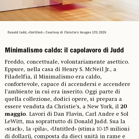
Donald Judd, «Untitled». Courtesy di Christie’s Images LTD. 2026
Minimalismo caldo: il capolavoro di Judd
Freddo, concettuale, volontariamente asettico.
Eppure, nella casa di Henry S. McNeil Jr., a
Filadelfia, il Minimalismo era caldo,
confortevole, capace di accendersi e accendere
l’ambiente in cui era inserito. Oggi parte di
quella collezione, dodici opere, si prepara a
essere venduta da Christie’s, a New York, il
20
maggio
. Lavori di Dan Flavin, Carl Andre e Sol
LeWitt, ma soprattutto di Donald Judd. Sua la
«stack», la «pila», «Untitled» (stima 10-15 milioni
di dollari), composta da dieci unità in rame e