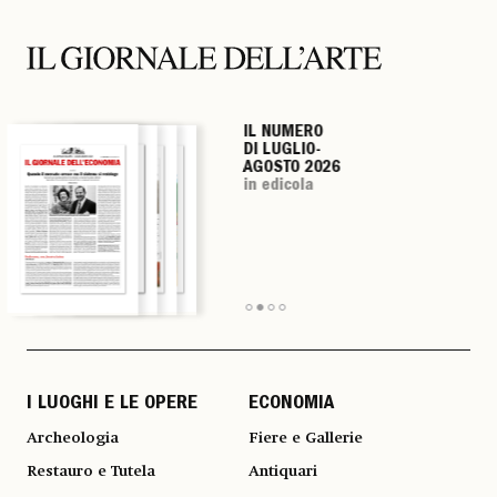
IL NUMERO
IL NUMERO
IL NUMERO
IL NUMERO
DI LUGLIO-
DI LUGLIO-
DI LUGLIO-
DI LUGLIO-
AGOSTO 2026
AGOSTO 2026
AGOSTO 2026
AGOSTO 2026
in edicola
in edicola
in edicola
in edicola
I LUOGHI E LE OPERE
ECONOMIA
Archeologia
Fiere e Gallerie
Restauro e Tutela
Antiquari