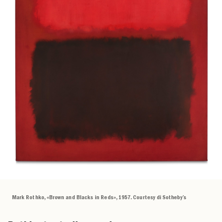
Mark Rothko, «Brown and Blacks in Reds», 1957. Courtesy di Sotheby’s