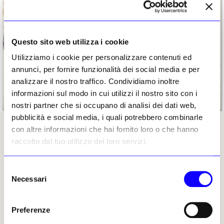
Questo sito web utilizza i cookie
Utilizziamo i cookie per personalizzare contenuti ed
annunci, per fornire funzionalità dei social media e per
analizzare il nostro traffico. Condividiamo inoltre
informazioni sul modo in cui utilizzi il nostro sito con i
nostri partner che si occupano di analisi dei dati web,
pubblicità e social media, i quali potrebbero combinarle
con altre informazioni che hai fornito loro o che hanno
Cy Twombly, «Untitled», 1961. Courtesy di Christie’s Images LTD. 2026
raccolto dal tuo utilizzo dei loro servizi.
L’anima di Roma impressa sulla tela
Selezione
Poco tempo dopo il suo trasferimento a Roma,
Necessari
del
l’americano Cy Twombly osservava il viavai
consenso
urbano dei passanti, e lì si lasciava ispirare,
Preferenze
trasformandosi in un «pittore mediterraneo».