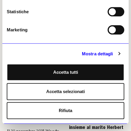
responsabilità pubblica, in cui
competenza storica, visione
Statistiche
critica e capacità di
mediazione si tenevano
insieme.
Marketing
Giulia Rogni
17 gennaio 2026
Mostra dettagli
Accetta tutti
Accetta selezionati
NEWS
LIBRI
NEWS
ARTE CONTEMPORANEA
Tutto Woody Allen: il volume
Addio a Dorothy Vogel, la
Rifiuta
completo sul genio
bibliotecaria che ha
newyorkese, in occasione
rivoluzionato il
dei suoi 90 anni
collezionismo d’arte
insieme al marito Herbert