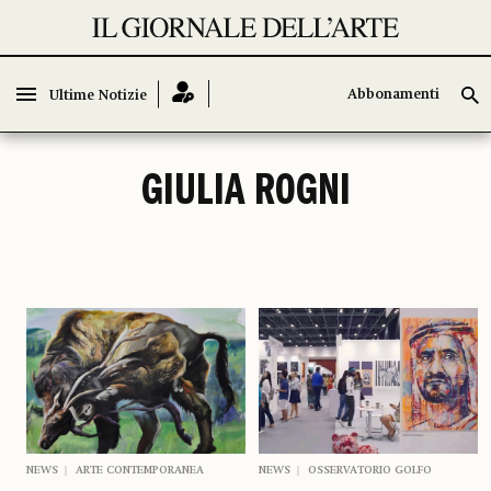
Abbonamenti
Abbonamenti
Ultime Notizie
Ultime Notizie
GIULIA ROGNI
NEWS
ARTE CONTEMPORANEA
NEWS
OSSERVATORIO GOLFO