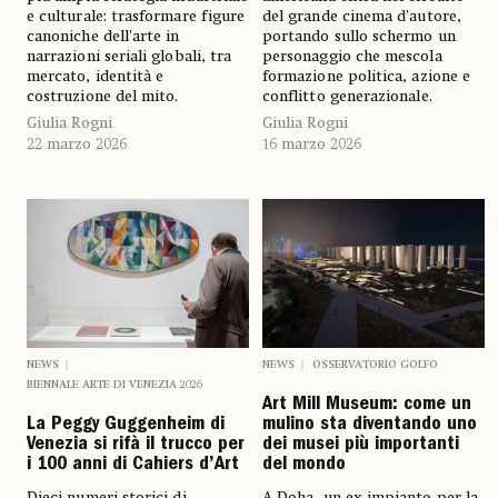
e culturale: trasformare figure
del grande cinema d’autore,
canoniche dell’arte in
portando sullo schermo un
narrazioni seriali globali, tra
personaggio che mescola
mercato, identità e
formazione politica, azione e
costruzione del mito.
conflitto generazionale.
Giulia Rogni
Giulia Rogni
22 marzo 2026
16 marzo 2026
NEWS
NEWS
OSSERVATORIO GOLFO
BIENNALE ARTE DI VENEZIA 2026
Art Mill Museum: come un
La Peggy Guggenheim di
mulino sta diventando uno
Venezia si rifà il trucco per
dei musei più importanti
i 100 anni di Cahiers d’Art
del mondo
Dieci numeri storici di
A Doha, un ex impianto per la