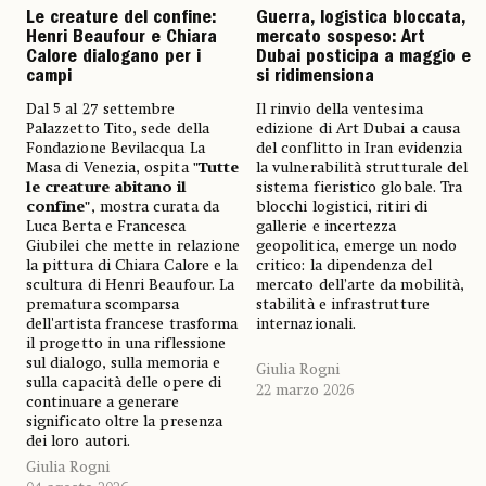
Le creature del confine:
Guerra, logistica bloccata,
Henri Beaufour e Chiara
mercato sospeso: Art
Calore dialogano per i
Dubai posticipa a maggio e
campi
si ridimensiona
Dal 5 al 27 settembre
Il rinvio della ventesima
Palazzetto Tito, sede della
edizione di Art Dubai a causa
Fondazione Bevilacqua La
del conflitto in Iran evidenzia
Masa di Venezia, ospita
"Tutte
la vulnerabilità strutturale del
le creature abitano il
sistema fieristico globale. Tra
confine"
, mostra curata da
blocchi logistici, ritiri di
Luca Berta e Francesca
gallerie e incertezza
Giubilei che mette in relazione
geopolitica, emerge un nodo
la pittura di Chiara Calore e la
critico: la dipendenza del
scultura di Henri Beaufour. La
mercato dell’arte da mobilità,
prematura scomparsa
stabilità e infrastrutture
dell'artista francese trasforma
internazionali.
il progetto in una riflessione
sul dialogo, sulla memoria e
Giulia Rogni
sulla capacità delle opere di
22 marzo 2026
continuare a generare
significato oltre la presenza
dei loro autori.
Giulia Rogni