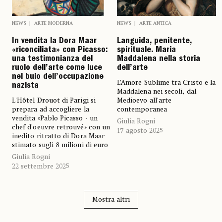
NEWS
ARTE MODERNA
NEWS
ARTE ANTICA
In vendita la Dora Maar
Languida, penitente,
«riconciliata» con Picasso:
spirituale. Maria
una testimonianza del
Maddalena nella storia
ruolo dell’arte come luce
dell’arte
nel buio dell’occupazione
L’Amore Sublime tra Cristo e la
nazista
Maddalena nei secoli, dal
L'Hôtel Drouot di Parigi si
Medioevo all'arte
prepara ad accogliere la
contemporanea
vendita «Pablo Picasso - un
Giulia Rogni
chef d’oeuvre retrouvé» con un
17 agosto 2025
inedito ritratto di Dora Maar
stimato sugli 8 milioni di euro
Giulia Rogni
22 settembre 2025
Mostra altri