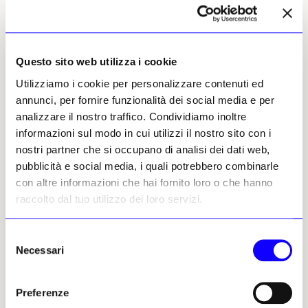
Articoli precedenti
Questo sito web utilizza i cookie
Utilizziamo i cookie per personalizzare contenuti ed
annunci, per fornire funzionalità dei social media e per
analizzare il nostro traffico. Condividiamo inoltre
informazioni sul modo in cui utilizzi il nostro sito con i
NEWS
ARTE CONTEMPORANEA
NEWS
nostri partner che si occupano di analisi dei dati web,
ART BASEL MIAMI BEACH 2025
Luca Beatrice. Curatela
pubblicità e social media, i quali potrebbero combinarle
come progetto culturale, a
Miami Design District: dove
con altre informazioni che hai fornito loro o che hanno
un anno dalla scomparsa
lusso, arte, moda e cultura
raccolto dal tuo utilizzo dei loro servizi.
si fondono a Miami
A un anno dalla sua
scomparsa, il suo lascito
Ridurre il quartiere a semplice
curatoriale si misura nella
“salotto dello shopping”
Selezione
solidità dei progetti realizzati
sarebbe un errore: la sua forza
Necessari
del
e nella traccia lasciata
è proprio nella commistione
consenso
all’interno delle istituzioni con
fra moda, arte e architettura
cui ha lavorato. Luca Beatrice
Giulia Rogni
Preferenze
ha interpretato la curatela
28 novembre 2025
come un esercizio di