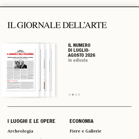
IL NUMERO
IL NUMERO
IL NUMERO
IL NUMERO
DI LUGLIO-
DI LUGLIO-
DI LUGLIO-
DI LUGLIO-
AGOSTO 2026
AGOSTO 2026
AGOSTO 2026
AGOSTO 2026
in edicola
in edicola
in edicola
in edicola
I LUOGHI E LE OPERE
ECONOMIA
Archeologia
Fiere e Gallerie