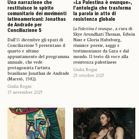
Una narrazione che
«La Palestina è ovunque»,
restituisce lo spirito
l’antologia che trasforma
comunitario dei movimenti
la parola in atto di
latinoamericani: Jonathas
resistenza globale
de Andrade per
La Palestina è ovunque
, a cura di
Conciliazione 5
Skye Arundhati Thomas, Edwin
Dall’11 dicembre gli spazi di
Nasr e Gloria Habsburg,
Conciliazione 5 presentano il
riunisce poesie, saggi e
quarto e ultimo
testimonianze da Gaza e dal
appuntamento del programma
mondo. Il testo dà voce alla
annuale, che vede
resistenza palestinese
protagonista l’artista
Giulia Rogni
brasiliano Jonathas de Andrade
25 ottobre 2025
(Maceió, 1982).
Giulia Rogni
15 novembre 2025