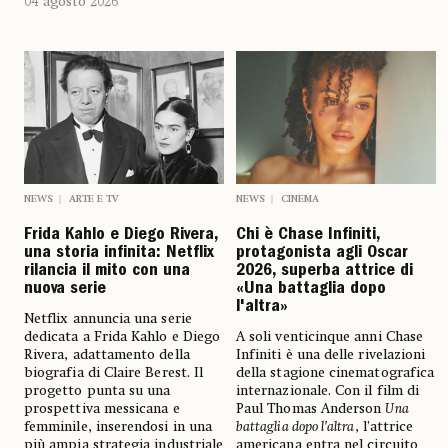
04 agosto 2026
NEWS
ARTE E TV
NEWS
CINEMA
Frida Kahlo e Diego Rivera,
Chi è Chase Infiniti,
una storia infinita: Netflix
protagonista agli Oscar
rilancia il mito con una
2026, superba attrice di
nuova serie
«Una battaglia dopo
l'altra»
Netflix annuncia una serie
dedicata a Frida Kahlo e Diego
A soli venticinque anni Chase
Rivera, adattamento della
Infiniti è una delle rivelazioni
biografia di Claire Berest. Il
della stagione cinematografica
progetto punta su una
internazionale. Con il film di
prospettiva messicana e
Paul Thomas Anderson
Una
femminile, inserendosi in una
battaglia dopo l’altra
, l’attrice
più ampia strategia industriale
americana entra nel circuito