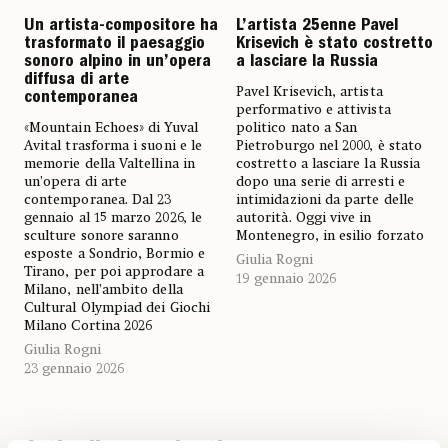
Un artista-compositore ha
L’artista 25enne Pavel
trasformato il paesaggio
Krisevich è stato costretto
sonoro alpino in un’opera
a lasciare la Russia
diffusa di arte
Pavel Krisevich, artista
contemporanea
performativo e attivista
«Mountain Echoes» di Yuval
politico nato a San
Avital trasforma i suoni e le
Pietroburgo nel 2000, è stato
memorie della Valtellina in
costretto a lasciare la Russia
un’opera di arte
dopo una serie di arresti e
contemporanea. Dal 23
intimidazioni da parte delle
gennaio al 15 marzo 2026, le
autorità. Oggi vive in
sculture sonore saranno
Montenegro, in esilio forzato
esposte a Sondrio, Bormio e
Giulia Rogni
Tirano, per poi approdare a
19 gennaio 2026
Milano, nell’ambito della
Cultural Olympiad dei Giochi
Milano Cortina 2026
Giulia Rogni
23 gennaio 2026