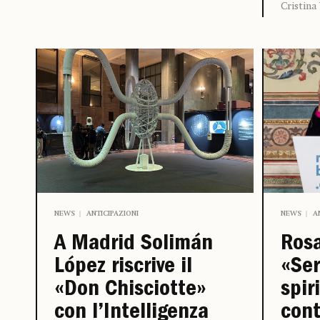
Cristina
NEWS
ANTICIPAZIONI
NEWS
A
A Madrid Solimán
Rosa
López riscrive il
«Ser
«Don Chisciotte»
spir
con l’Intelligenza
cont