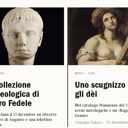
STE
NEWS
ASTE
ollezione
Uno scugnizzo 
eologica di
gli dèi
ro Fedele
Nel catalogo Wannenes del 
scene mitologiche e un «Raga
lami il 13 dicembre un ritratto
Gemito
o di Augusto e una lekythos
Cristina Valota
03 dicembre
a