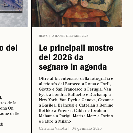
NEWS
ATLANTE DELL’ARTE 2026
o dei
Le principali mostre
del 2026 da
segnare in agenda
Oltre al bicentenario della fotografia e
al trionfo del Barocco a Roma e Forlì,
Giotto e San Francesco a Perugia, Van
Eyck a Londra, Raffaello e Duchamp a
l,
New York, Van Dyck a Genova, Cezanne
res de la
a Basilea, Brâncuși e Cattelan a Berlino,
tona On
Rothko a Firenze, Calder e Ibrahim
ione delle
Mahama a Parigi, Marisa Merz a Torino
e Fabro a Milano
di
Cristina Valota
04 gennaio 2026