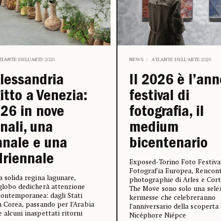
TLANTE DELL’ARTE 2026
NEWS
ATLANTE DELL’ARTE 2026
lessandria
Il 2026 è l’ann
itto a Venezia:
festival di
026 in nove
fotografia, il
nali, una
medium
nnale e una
bicentenario
riennale
Exposed-Torino Foto Festiva
Fotografia Europea, Rencont
la solida regina lagunare,
photographie di Arles e Cor
 globo dedicherà attenzione
The Move sono solo una selez
 contemporanea: dagli Stati
kermesse che celebreranno
la Corea, passando per l’Arabia
l’anniversario della scoperta 
e alcuni inaspettati ritorni
Nicéphore Niépce