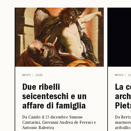
NEWS
ASTE
NEWS
A
Due ribelli
La c
seicenteschi e un
arch
affare di famiglia
Piet
Da Cambi il 13 dicembre Simone
Da Berto
Cantarini, Giovanni Andrea de Ferrari e
marmore
Antonio Balestra
ariballic