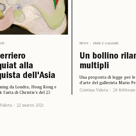
STE
NEWS
FIERE E GALLERIE
uerriero
Un bollino rila
uiat alla
multipli
uista dell'Asia
Una proposta di legge per le
d'arte del gallerista Mario Pel
aming da Londra, Hong Kong e
Cristina Valota
28 febbraio
 l'asta di Christie's del 23
 Valota
22 marzo 2021