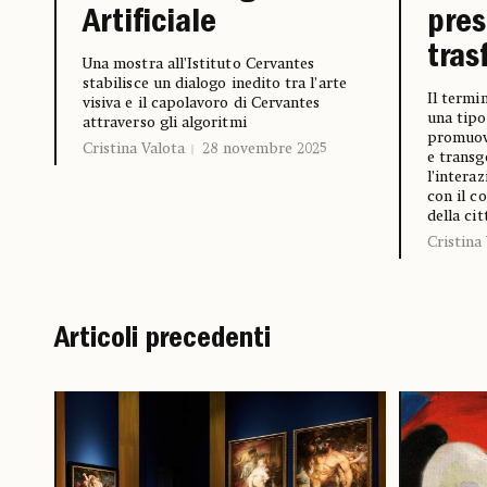
Artificiale
pres
tras
Una mostra all’Istituto Cervantes
stabilisce un dialogo inedito tra l’arte
Il termi
visiva e il capolavoro di Cervantes
una tipo
attraverso gli algoritmi
promuovo
Cristina Valota
28 novembre 2025
e transg
l’intera
con il c
della cit
Cristina
Articoli precedenti