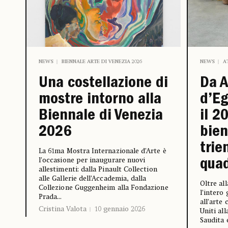
NEWS
BIENNALE ARTE DI VENEZIA 2026
NEWS
A
Una costellazione di
Da A
mostre intorno alla
d’Eg
Biennale di Venezia
il 2
2026
bien
trie
La 61ma Mostra Internazionale d’Arte è
l’occasione per inaugurare nuovi
quad
allestimenti: dalla Pinault Collection
alle Gallerie dell’Accademia, dalla
Oltre al
Collezione Guggenheim alla Fondazione
l’intero
Prada...
all’arte
Cristina Valota
10 gennaio 2026
Uniti al
Saudita 