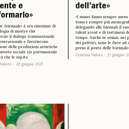
ente e
dell’arte»
formarlo»
«I musei fanno sempre meno
tema e sempre più monograf
ne «biennale» è ora sinonimo di
delegando alle biennali il ruo
logia di mostre che
talent scout e di testimoni d
no il dialogo transnazionale
tempo. Anche se ormai, nei 
enerazionale e favoriscono
dei politici, sono le fiere ad 
zione delle produzioni artistiche
preso il posto delle biennali»
ontesto sociale e/o patrimoniale
Cristina Valota
21 giugno 2
tà che le ospita
 Valota
28 giugno 2025