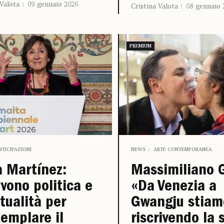
 Valota
09 gennaio 2026
Cristina Valota
08 gennaio 
PREMIUM
NTICIPAZIONI
NEWS
ARTE CONTEMPORANEA
 Martínez:
Massimiliano G
vono politica e
«Da Venezia a
itualità per
Gwangju stiam
emplare il
riscrivendo la 