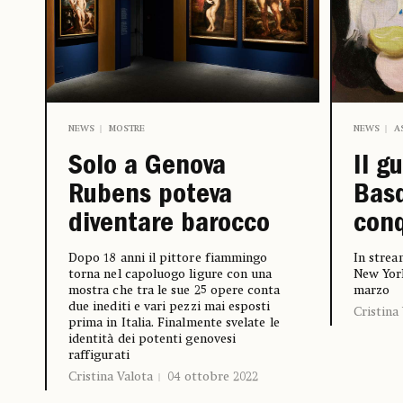
NEWS
MOSTRE
NEWS
A
Solo a Genova
Il g
Rubens poteva
Basq
diventare barocco
conq
Dopo 18 anni il pittore fiammingo
In stre
torna nel capoluogo ligure con una
New York
mostra che tra le sue 25 opere conta
marzo
due inediti e vari pezzi mai esposti
Cristina
prima in Italia. Finalmente svelate le
identità dei potenti genovesi
raffigurati
Cristina Valota
04 ottobre 2022