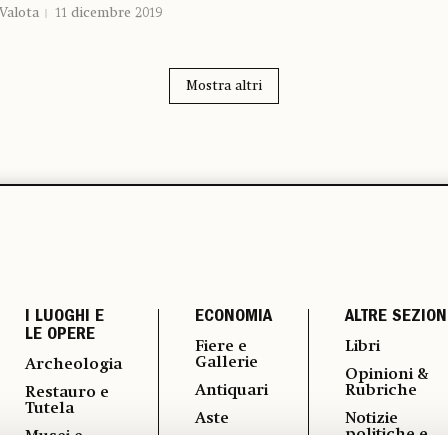
 Valota
11 dicembre 2019
Mostra altri
I LUOGHI E
ECONOMIA
ALTRE SEZION
LE OPERE
Fiere e
Libri
Gallerie
Archeologia
Opinioni &
Antiquari
Rubriche
Restauro e
Tutela
Aste
Notizie
politiche e
Musei e
Arte &