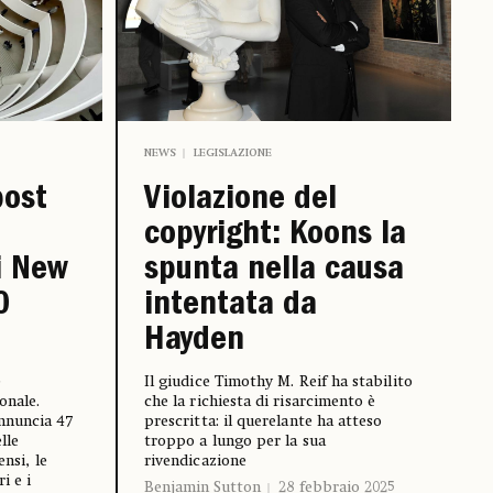
NEWS
LEGISLAZIONE
post
Violazione del
copyright: Koons la
i New
spunta nella causa
0
intentata da
Hayden
e
Il giudice Timothy M. Reif ha stabilito
onale.
che la richiesta di risarcimento è
nnuncia 47
prescritta: il querelante ha atteso
lle
troppo a lungo per la sua
ensi, le
rivendicazione
i e i
Benjamin Sutton
28 febbraio 2025