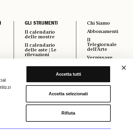
I
GLI STRUMENTI
Chi Siamo
Abbonamenti
Il calendario
delle mostre
Il
Telegiornale
Il calendario
dell'Arte
delle aste | Le
rilevazioni
Vernissage
i
Autori
Pubblicità
Podcast
Accetta tutti
Contatti
Power 100
ial
Cookie &
ilizzi
Policy
Osservatorio
Formazione
Accetta selezionati
FAQ
Rifiuta
OCIAL