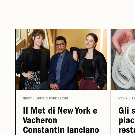
NEWS
MUSEI E FONDAZIONI
NEWS
R
Il Met di New York e
Gli 
Vacheron
piac
Constantin lanciano
rest