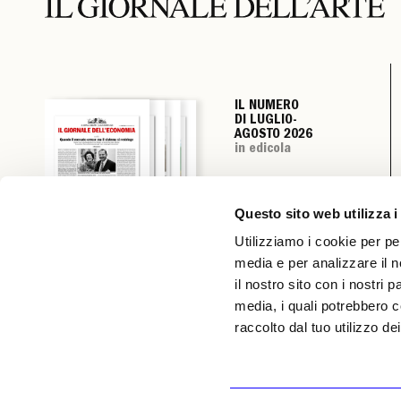
IL NUMERO
IL NUMERO
IL NUMERO
IL NUMERO
DI LUGLIO-
DI LUGLIO-
DI LUGLIO-
DI LUGLIO-
AGOSTO 2026
AGOSTO 2026
AGOSTO 2026
AGOSTO 2026
in edicola
in edicola
in edicola
in edicola
Questo sito web utilizza i
Utilizziamo i cookie per pe
media e per analizzare il n
il nostro sito con i nostri 
media, i quali potrebbero c
raccolto dal tuo utilizzo dei
© 1983-2026 SOCIETÀ EDITRICE ALLEMANDI A R.L. | Piazza Emanuele Filiberto, 13 10122