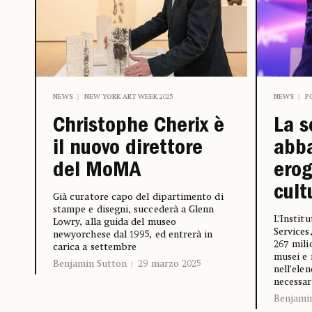
NEWS
NEW YORK ART WEEK 2025
NEWS
P
Christophe Cherix è
La s
il nuovo direttore
abba
del MoMA
erog
cult
Già curatore capo del dipartimento di
stampe e disegni, succederà a Glenn
L’Instit
Lowry, alla guida del museo
Services
newyorchese dal 1995, ed entrerà in
267 milio
carica a settembre
musei e 
Benjamin Sutton
29 marzo 2025
nell’ele
necessar
Benjami