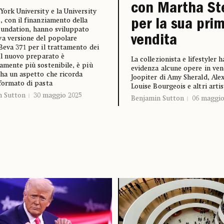
con Martha St
ork University e la University
, con il finanziamento della
per la sua pri
undation, hanno sviluppato
vendita
a versione del popolare
Beva 371 per il trattamento dei
 Il nuovo preparato è
La collezionista e lifestyler 
amente più sostenibile, è più
evidenza alcune opere in ven
 ha un aspetto che ricorda
Joopiter di Amy Sherald, Ale
formato di pasta
Louise Bourgeois e altri artis
n Sutton
30 maggio 2025
Benjamin Sutton
06 maggio