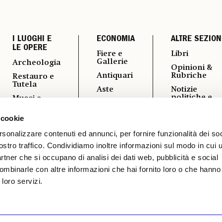
I LUOGHI E
ECONOMIA
ALTRE SEZION
LE OPERE
Fiere e
Libri
Gallerie
Archeologia
Opinioni &
Antiquari
Rubriche
Restauro e
Tutela
Aste
Notizie
politiche e
Musei e
Arte &
professional
Fondazioni
Imprese
 cookie
Fotografia
Turismo
Mercato
Culturale
Vedere a
rsonalizzare contenuti ed annunci, per fornire funzionalità dei soc
ostro traffico. Condividiamo inoltre informazioni sul modo in cui ut
Vernissage
partner che si occupano di analisi dei dati web, pubblicità e social
ombinarle con altre informazioni che hai fornito loro o che hanno
 loro servizi.
 Torino | TEL. +39.011.819.9111 | P.IVA
S