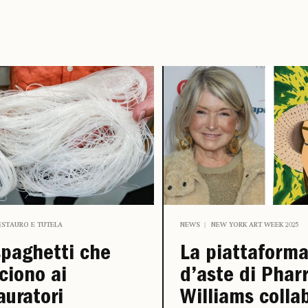
ESTAURO E TUTELA
NEWS
NEW YORK ART WEEK 2025
spaghetti che
La piattaform
ciono ai
d’aste di Pharr
auratori
Williams colla