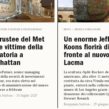
OTIZIE POLITICHE E PROFESSIONALI
NEWS
MUSEI E FONDAZIONI
rustee del Met
Un enorme Jef
le vittime della
Koons fiorirà d
atoria a
fronte al nuov
hattan
Lacma
ePatner, senior managing
La scultura «Split-Rocker» del
 della società di investimenti
americano, alta oltre 11 metr
ne, era stata eletta nel
costituita da circa 50mila es
o di amministrazione del museo
piante, entrerà nella collezi
ese a febbraio
museo di Los Angeles grazie 
donazione dei collezionisti L
n Sutton
30 luglio 2025
Stewart Resnick
Benjamin Sutton
25 giugno