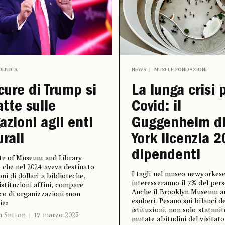
OLITICA
NEWS
MUSEI E FONDAZIONI
cure di Trump si
La lunga crisi 
tte sulle
Covid: il
azioni agli enti
Guggenheim d
urali
York licenzia 2
dipendenti
ute of Museum and Library
, che nel 2024 aveva destinato
I tagli nel museo newyorkes
ni di dollari a biblioteche,
interesseranno il 7% del pers
istituzioni affini, compare
Anche il Brooklyn Museum a
nco di organizzazioni «non
esuberi. Pesano sui bilanci de
ie»
istituzioni, non solo statunit
n Sutton
17 marzo 2025
mutate abitudini del visitator