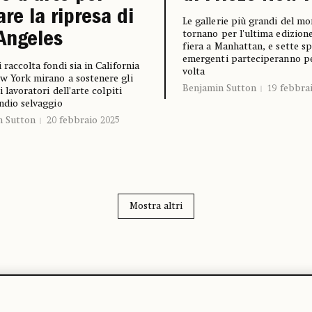
are la ripresa di
Le gallerie più grandi del m
tornano per l'ultima edizione
Angeles
fiera a Manhattan, e sette sp
emergenti parteciperanno pe
 raccolta fondi sia in California
volta
w York mirano a sostenere gli
Benjamin Sutton
19 febbra
 i lavoratori dell’arte colpiti
endio selvaggio
n Sutton
20 febbraio 2025
Mostra altri