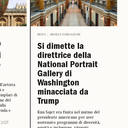
NEWS
MUSEI E FONDAZIONI
f
Si dimette la
i
direttrice della
o
National Portrait
Gallery di
Washington
l’artista
i e
minacciata da
emplari di
Trump
one del
alla
ynda e
Kim Sajet era finita nel mirino del
presidente americano per aver
 2025
sostenuto programmi di diversità,
equità e inclusione, ritenuti