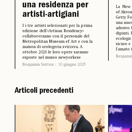
una residenza per
La New Y
of Akron
artisti-artigiani
Getty Fo
una nuov
I i tre artisti selezionati per la prima
adesivo 
edizione dell’«Artisan Residency»
dipinti.
collaboreranno con il personale del
ecologic
Metropolitan Museum ef Art e con la
sicuro e
maison di orologeria svizzera. A
l’amato 
ottobre 2026 le loro opere saranno
Benjami
esposte nel museo newyorkese
Benjamin Sutton
10 giugno 2025
Articoli precedenti