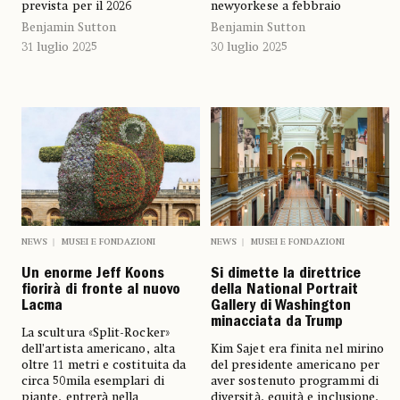
prevista per il 2026
newyorkese a febbraio
Benjamin Sutton
Benjamin Sutton
31 luglio 2025
30 luglio 2025
NEWS
MUSEI E FONDAZIONI
NEWS
MUSEI E FONDAZIONI
Un enorme Jeff Koons
Si dimette la direttrice
fiorirà di fronte al nuovo
della National Portrait
Lacma
Gallery di Washington
minacciata da Trump
La scultura «Split-Rocker»
dell’artista americano, alta
Kim Sajet era finita nel mirino
oltre 11 metri e costituita da
del presidente americano per
circa 50mila esemplari di
aver sostenuto programmi di
piante, entrerà nella
diversità, equità e inclusione,