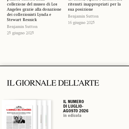
collezione del museo di Los
ritenuti inappropriati per la
Angeles grazie alla donazione
sua posizione
dei collezionisti Lynda e
Benjamin Sutton
Stewart Resnick
16 giugno 2025
Benjamin Sutton
25 giugno 2025
IL NUMERO
IL NUMERO
IL NUMERO
IL NUMERO
DI LUGLIO-
DI LUGLIO-
DI LUGLIO-
DI LUGLIO-
AGOSTO 2026
AGOSTO 2026
AGOSTO 2026
AGOSTO 2026
in edicola
in edicola
in edicola
in edicola