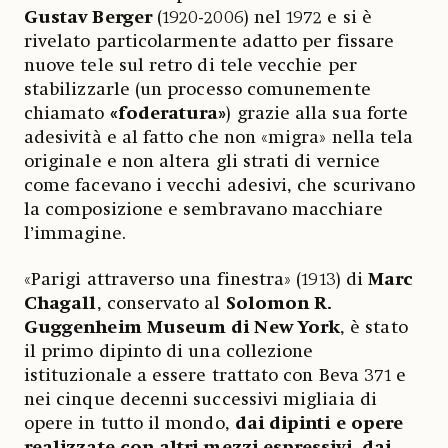
Gustav Berger
(1920-2006) nel 1972 e si è
rivelato particolarmente adatto per fissare
nuove tele sul retro di tele vecchie per
stabilizzarle (un processo comunemente
chiamato
«foderatura»
) grazie alla sua forte
adesività e al fatto che non «migra» nella tela
originale e non altera gli strati di vernice
come facevano i vecchi adesivi, che scurivano
la composizione e sembravano macchiare
l’immagine.
«Parigi attraverso una finestra» (1913) di
Marc
Chagall
, conservato al
Solomon R.
Guggenheim Museum di New York
, è stato
il primo dipinto di una collezione
istituzionale a essere trattato con Beva 371 e
nei cinque decenni successivi migliaia di
opere in tutto il mondo,
dai dipinti e opere
realizzate con altri mezzi espressivi, dai