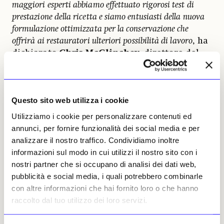
maggiori esperti abbiamo effettuato rigorosi test di
prestazione della ricetta e siamo entusiasti della nuova
formulazione ottimizzata per la conservazione che
offrirà ai restauratori ulteriori possibilità di lavoro
, ha
dichiarato
Chris McGlinchey
, direttore del
progetto alla Nyu ed ex scienziato senior di
restauro al Museum of Modern Art.
È sempre una
grande vittoria quando si consente a un restauratore di
Questo sito web utilizza i cookie
svolgere il proprio lavoro in modo più sicuro ed efficace
».
Utilizziamo i cookie per personalizzare contenuti ed
Un’altra novità è che il Beva 371 Akron può
annunci, per fornire funzionalità dei social media e per
essere
prodotto in tre versioni
: una forma
analizzare il nostro traffico. Condividiamo inoltre
premiscelata e termosaldabile simile alla
informazioni sul modo in cui utilizzi il nostro sito con i
formula originale; una forma solida estrusa in
nostri partner che si occupano di analisi dei dati web,
strisce simili a spaghetti che hanno una
pubblicità e social media, i quali potrebbero combinarle
durata di conservazione più lunga e, una volta
con altre informazioni che hai fornito loro o che hanno
spezzate in palline, sono molto più facili da
raccolto dal tuo utilizzo dei loro servizi.
trasportare; e una forma senza solventi di
prossima uscita la cui struttura è puramente