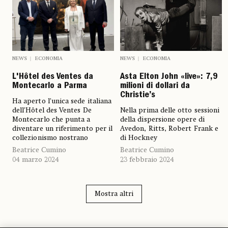
NEWS
ECONOMIA
NEWS
ECONOMIA
L'Hôtel des Ventes da
Asta Elton John «live»: 7,9
Montecarlo a Parma
milioni di dollari da
Christie’s
Ha aperto l’unica sede italiana
dell’Hôtel des Ventes De
Nella prima delle otto sessioni
Montecarlo che punta a
della dispersione opere di
diventare un riferimento per il
Avedon, Ritts, Robert Frank e
collezionismo nostrano
di Hockney
Beatrice Cumino
Beatrice Cumino
04 marzo 2024
23 febbraio 2024
Mostra altri