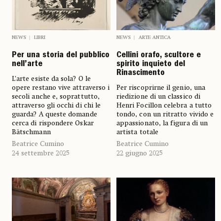
NEWS
LIBRI
NEWS
ARTE ANTICA
Per una storia del pubblico
Cellini orafo, scultore e
nell’arte
spirito inquieto del
Rinascimento
L’arte esiste da sola? O le
opere restano vive attraverso i
Per riscoprirne il genio, una
secoli anche e, soprattutto,
riedizione di un classico di
attraverso gli occhi di chi le
Henri Focillon celebra a tutto
guarda? A queste domande
tondo, con un ritratto vivido e
cerca di rispondere Oskar
appassionato, la figura di un
Bätschmann
artista totale
Beatrice Cumino
Beatrice Cumino
24 settembre 2025
22 giugno 2025