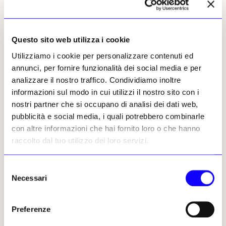
Questo sito web utilizza i cookie
Utilizziamo i cookie per personalizzare contenuti ed
NEWS
LIBRI
NEWS
LIBRI
annunci, per fornire funzionalità dei social media e per
analizzare il nostro traffico. Condividiamo inoltre
Lessico e iconografia della
Svelati i simboli botanici
Propaganda barocca
della «Primavera» di
informazioni sul modo in cui utilizzi il nostro sito con i
Botticelli
nostri partner che si occupano di analisi dei dati web,
Alessandro Metlica fissa il
vocabolario e l’immaginario
Secondo Lucia T. Tomasi, che
pubblicità e social media, i quali potrebbero combinarle
del Seicento studiando i
ha identificato e schedato 40
con altre informazioni che hai fornito loro o che hanno
concetti chiave del rapporto
specie di piante, si tratta del
raccolto dal tuo utilizzo dei loro servizi.
tra potere e cultura
dono per un matrimonio della
famiglia Medici, poi «riciclato»
Beatrice Cumino
per le nozze di altri
09 ottobre 2024
Selezione
componenti della stessa
Necessari
del
Beatrice Cumino
consenso
01 luglio 2024
Preferenze