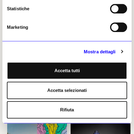
Statistiche
Marketing
NEWS
ASTE
NEWS
LIBRI
A Londra 62 lotti da
Venezia rispecchia
Mostra dettagli
Wunderkammer
l’Arcadia
Una placca in pietra dura
Monica Ferrando pubblica il
probabilmente appartenuta a
terzo volume della serie
Accetta tutti
Luigi XIV, un raro specchio
dedicata all’analisi e
d’ambra e un armadietto
ricostruzione della categoria
orientale per gioielli sono solo
estetica partendo dallo scritto
Accetta selezionati
alcuni degli oggetti in asta il 2
di Jacopo Sannazzaro
luglio da Christie’s
Beatrice Cumino
Beatrice Cumino
27 maggio 2024
28 giugno 2024
Rifiuta