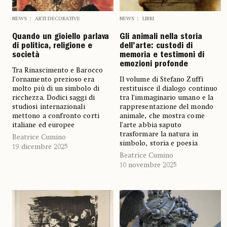
NEWS
ARTI DECORATIVE
NEWS
LIBRI
Quando un gioiello parlava
Gli animali nella storia
di politica, religione e
dell’arte: custodi di
società
memoria e testimoni di
emozioni profonde
Tra Rinascimento e Barocco
l’ornamento prezioso era
Il volume di Stefano Zuffi
molto più di un simbolo di
restituisce il dialogo continuo
ricchezza. Dodici saggi di
tra l’immaginario umano e la
studiosi internazionali
rappresentazione del mondo
mettono a confronto corti
animale, che mostra come
italiane ed europee
l’arte abbia saputo
trasformare la natura in
Beatrice Cumino
simbolo, storia e poesia
19 dicembre 2025
Beatrice Cumino
10 novembre 2025