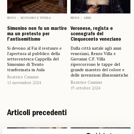
NEWS
RESTAURO E TUTELA
NEWS
LIBRI
Simonino non fu un martire
Veronese, regista e
ma un pretesto per
scenografo del
l’antisemitismo
Cinquecento veneziano
Si devono al Fai il restauro e
Dalla città natale agli anni
l’apertura al pubblico della
veneziani, Renzo Villa e
settecentesca Cappella del
Giovanni C.F. Villa
Simonino di Trento
ripercorrono le tappe del
trasformata in Aula
grande maestro del colore e
delle invenzioni illusionistiche
Beatrice Cumino
Beatrice Cumino
13 novembre 2024
15 ottobre 2024
Articoli precedenti