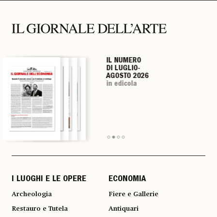
IL NUMERO
IL NUMERO
IL NUMERO
IL NUMERO
DI LUGLIO-
DI LUGLIO-
DI LUGLIO-
DI LUGLIO-
AGOSTO 2026
AGOSTO 2026
AGOSTO 2026
AGOSTO 2026
in edicola
in edicola
in edicola
in edicola
I LUOGHI E LE OPERE
ECONOMIA
Archeologia
Fiere e Gallerie
Restauro e Tutela
Antiquari