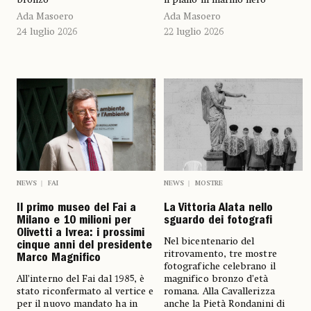
bronzo
il piano in marmo nero
Ada Masoero
Ada Masoero
24 luglio 2026
22 luglio 2026
NEWS
FAI
NEWS
MOSTRE
Il primo museo del Fai a
La Vittoria Alata nello
Milano e 10 milioni per
sguardo dei fotografi
Olivetti a Ivrea: i prossimi
Nel bicentenario del
cinque anni del presidente
ritrovamento, tre mostre
Marco Magnifico
fotografiche celebrano il
All’interno del Fai dal 1985, è
magnifico bronzo d’età
stato riconfermato al vertice e
romana. Alla Cavallerizza
per il nuovo mandato ha in
anche la Pietà Rondanini di