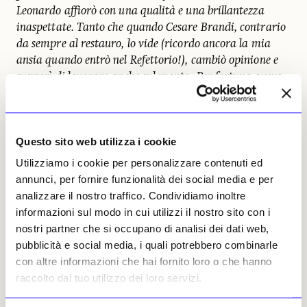
Leonardo affiorò con una qualità e una brillantezza
inaspettate. Tanto che quando Cesare Brandi, contrario
da sempre al restauro, lo vide (ricordo ancora la mia
ansia quando entrò nel Refettorio!), cambiò opinione e
suggerì di lavorare anche sul manto
.
Per fortuna avevo
l’appoggio di Carlo Bertelli e di
Renzo Zorzi
(il
manager di Olivetti, che supportò l’intera
operazione,
Ndr
)
: furono loro a darmi la forza per
Questo sito web utilizza i cookie
continuare
.
Ma si sa che quando si è in prima linea si
sarà colpiti per primi. Io però mi ero assunta
Utilizziamo i cookie per personalizzare contenuti ed
quell’impegno e andai avanti, cercando di non prestare
annunci, per fornire funzionalità dei social media e per
ascolto alle critiche malevole per non deconcentrarmi
».
analizzare il nostro traffico. Condividiamo inoltre
informazioni sul modo in cui utilizzi il nostro sito con i
Pinin Brambilla Barcilon, l’indomabile signora
nostri partner che si occupano di analisi dei dati web,
del restauro, fondatrice nel 2005 di un polo
pubblicità e social media, i quali potrebbero combinarle
d’eccellenza come il
Centro per la
con altre informazioni che hai fornito loro o che hanno
Conservazione e il Restauro «La Venaria
raccolto dal tuo utilizzo dei loro servizi.
Reale»
, che ha diretto sino alla fine, è tutta
racchiusa in queste frasi.