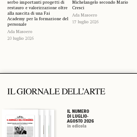
serbo importanti progetti di
Michelangelo secondo Mario
restauro e valorizzazione oltre
Cresci
alla nascita di una Fai
Ada Masoero
Academy per la formazione del
17 luglio 2026
personale
Ada Masoero
20 luglio 2026
IL NUMERO
IL NUMERO
IL NUMERO
IL NUMERO
DI LUGLIO-
DI LUGLIO-
DI LUGLIO-
DI LUGLIO-
AGOSTO 2026
AGOSTO 2026
AGOSTO 2026
AGOSTO 2026
in edicola
in edicola
in edicola
in edicola