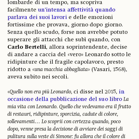
lombarde di un tempo, ma scopriva
facilmente
un’intensa affettività quando
parlava dei suoi lavori
e delle emozioni
fortissime che provava, giorno dopo giorno.
Senza quello scudo, forse non avrebbe potuto
superare gli attacchi che subì quando, con
Carlo Bertelli
, allora soprintendente, decise
di andare a caccia del «vero» Leonardo sotto le
ridipinture che il fragile capolavoro, presto
ridotto a «
una macchia abbagliata
» (Vasari, 1568),
aveva subito nei secoli.
«
Quello non era più Leonardo,
ci disse nel 2015,
in
occasione della pubblicazione del suo libro
La
mia vita con Leonardo
.
Quello che vedevamo era il frutto
di restauri, ridipinture, sporcizia, cadute di colore,
sollevamenti… Lo scoprii con certezza quando, poco
dopo, venne presa la decisione di avviare dei saggi di
pulitura sulla veste di Simone: fu allora che il colore di