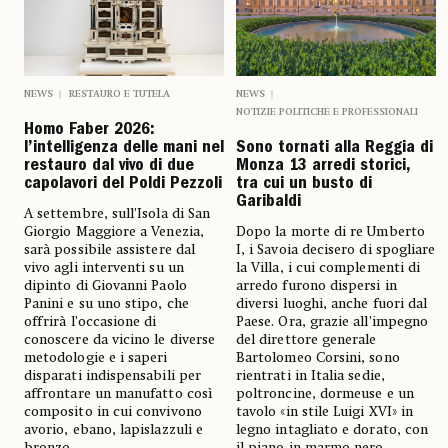
NEWS
RESTAURO E TUTELA
NEWS
NOTIZIE POLITICHE E PROFESSIONALI
Homo Faber 2026:
l’intelligenza delle mani nel
Sono tornati alla Reggia di
restauro dal vivo di due
Monza 13 arredi storici,
capolavori del Poldi Pezzoli
tra cui un busto di
Garibaldi
A settembre, sull’Isola di San
Giorgio Maggiore a Venezia,
Dopo la morte di re Umberto
sarà possibile assistere dal
I, i Savoia decisero di spogliare
vivo agli interventi su un
la Villa, i cui complementi di
dipinto di Giovanni Paolo
arredo furono dispersi in
Panini e su uno stipo, che
diversi luoghi, anche fuori dal
offrirà l’occasione di
Paese. Ora, grazie all’impegno
conoscere da vicino le diverse
del direttore generale
metodologie e i saperi
Bartolomeo Corsini, sono
disparati indispensabili per
rientrati in Italia sedie,
affrontare un manufatto così
poltroncine, dormeuse e un
composito in cui convivono
tavolo «in stile Luigi XVI» in
avorio, ebano, lapislazzuli e
legno intagliato e dorato, con