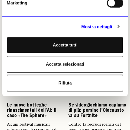
Marketing
pubblico a partecipare a «un
seminari, simposi e convegni,
esperimento di creatività
nell’ottica di scambi e
collettiva» digitale
ibridazioni tra i vari campi del
sapere. Un’indagine il primo
Karin Gavassa
dicembre al Mauto di Torino
Mostra dettagli
09 gennaio 2024
Karin Gavassa
29 novembre 2023
Accetta tutti
Accetta selezionati
Rifiuta
NEWS
I LUOGHI E LE OPERE
NEWS
MUSEI E FONDAZIONI
Le nuove botteghe
Se videogiochiamo capiamo
rinascimentali dell’AI: il
di più: persino l’Olocausto
caso «The Sphere»
va su Fortnite
Alcuni festival musicali
Contro la recrudescenza del
internazionali si servono di
neonazismo nasce un museo