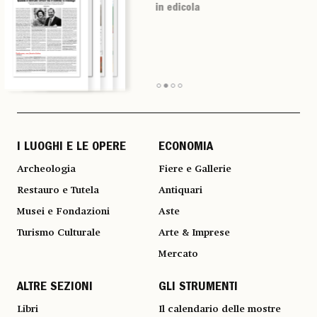
in edicola
in edicola
in edicola
in edicola
I LUOGHI E LE OPERE
ECONOMIA
Archeologia
Fiere e Gallerie
Restauro e Tutela
Antiquari
Musei e Fondazioni
Aste
Turismo Culturale
Arte & Imprese
Mercato
ALTRE SEZIONI
GLI STRUMENTI
Libri
Il calendario delle mostre