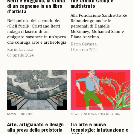
Berti e Boggiano, la storia
The Otolith Group è
di un cognome in un libro
multistrato
d’artista
Alla Fondazione Sandretto Re
Nell’ambito del secondo dei
Rebaudengo anche le
«Cicli futili», Cristiano Berti
personali di Danielle
indaga il lascito di un
McKinney, Mohamed Sami e
emigrato savonese in un’opera
Diana Anselmo
che coniuga arte e archeologia
Karin Gavassa
Karin Gavassa
18 marzo 2024
08 aprile 2024
NEWS
MOSTRE
NEWS
SCIENZA E TECNOLOGIA
Arte, artigianato e design
Tra arte e nuove
alla prova della preistoria
tecnologie: infatuazione e