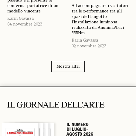
passato e il presente si
conferma portatrice di un
Ad accompagnare i visitatori
modello vincente
tra le performance tra gli
spazi del Lingotto
Karin Gavassa
l’installazione luminosa
04 novembre 2023
realizzata da Anonima/Luci
555Nm
Karin Gavassa
02 novembre 2023
Mostra altri
IL NUMERO
IL NUMERO
IL NUMERO
IL NUMERO
DI LUGLIO-
DI LUGLIO-
DI LUGLIO-
DI LUGLIO-
AGOSTO 2026
AGOSTO 2026
AGOSTO 2026
AGOSTO 2026