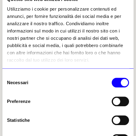
Sono 16mila gli artisti che
Un’anticipazione del 2024
«addestrano» Midjourney
tra arte e nuove
Utilizziamo i cookie per personalizzare contenuti ed
tecnologie
Continua il dibattito sull’IA
annunci, per fornire funzionalità dei social media e per
generativa che attinge senza il
Dalla celebrazione del
analizzare il nostro traffico. Condividiamo inoltre
consenso degli artisti a milioni
computer artist Harold Cohen
informazioni sul modo in cui utilizzi il nostro sito con i
di opere d’arte
ad Art Dubai Digital
nostri partner che si occupano di analisi dei dati web,
Karin Gavassa
Karin Gavassa
31 gennaio 2024
13 gennaio 2024
pubblicità e social media, i quali potrebbero combinarle
con altre informazioni che hai fornito loro o che hanno
raccolto dal tuo utilizzo dei loro servizi.
Selezione
Necessari
del
consenso
Preferenze
NEWS
MUSEI E FONDAZIONI
NEWS
NOTIZIE POLITICHE E PROFESSIONALI
MoMA Postcard, l’arte
Statistiche
postale che viaggia sulla
Intelligenza Artificiale:
blockchain
parliamone
Il museo newyorkese invita il
In materia proliferano