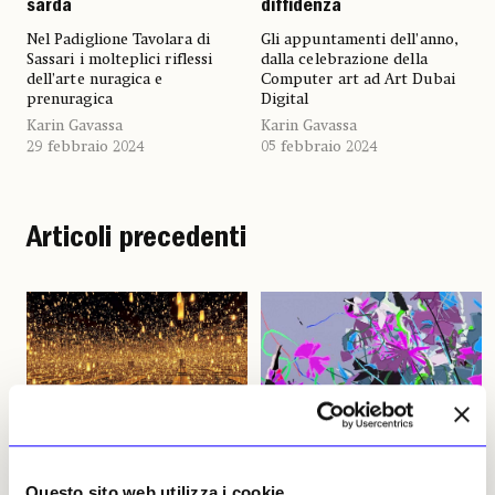
sarda
diffidenza
Nel Padiglione Tavolara di
Gli appuntamenti dell’anno,
Sassari i molteplici riflessi
dalla celebrazione della
dell’arte nuragica e
Computer art ad Art Dubai
prenuragica
Digital
Karin Gavassa
Karin Gavassa
29 febbraio 2024
05 febbraio 2024
Articoli precedenti
NEWS
ARTE CONTEMPORANEA
NEWS
SCIENZA E TECNOLOGIA
Questo sito web utilizza i cookie