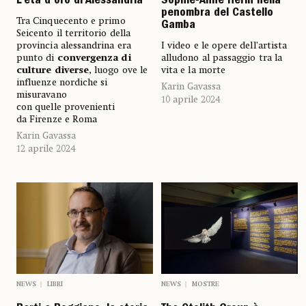
L’età d’oro di Alessandria
Sophie-Anne Herin nella
penombra del Castello
Tra Cinquecento e primo
Gamba
Seicento il territorio della
provincia alessandrina era
I video e le opere dell’artista
punto di
convergenza di
alludono al passaggio tra la
culture diverse
, luogo ove le
vita e la morte
influenze nordiche si
Karin Gavassa
misuravano
10 aprile 2024
con quelle provenienti
da Firenze e Roma
Karin Gavassa
12 aprile 2024
NEWS
LIBRI
NEWS
MOSTRE