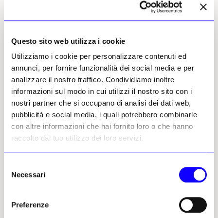
osservatori e spazi educativi; e la scheggia
dell'acqua è un balcone sul canale, con un
ristorante, caffè, ponte e spazio per
spettacoli. [libeskind.com]
Questo sito web utilizza i cookie
Utilizziamo i cookie per personalizzare contenuti ed
Di fronte a «un globo frantumato in
annunci, per fornire funzionalità dei social media e per
frammenti e poi riassemblato» dove
analizzare il nostro traffico. Condividiamo inoltre
«l'intreccio di tre di questi frammenti
informazioni sul modo in cui utilizzi il nostro sito con i
rappresenta terra, aria e acqua!». Non resta
nostri partner che si occupano di analisi dei dati web,
che attoniti contemplare. Di fronte al mistero,
pubblicità e social media, i quali potrebbero combinarle
dove nulla si comprende la bocca resta
con altre informazioni che hai fornito loro o che hanno
aperta: che dire? Altri e in altri tempi
raccolto dal tuo utilizzo dei loro servizi.
avrebbero potuto dire «che fare?». Ma lì forse
qualche idea concreta sarebbe venuta:
demolire.
Selezione
Necessari
del
consenso
Noisy-le-Sec (Francia), Scuola di danza
Preferenze
Boulanger (2017), Jakob + MacFarlane