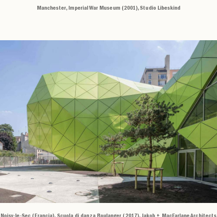
Manchester, Imperial War Museum (2001), Studio Libeskind
Noisy-le-Sec (Francia), Scuola di danza Boulanger (2017), Jakob + MacFarlane Architects