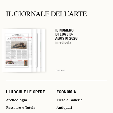
IL NUMERO
IL NUMERO
IL NUMERO
IL NUMERO
DI LUGLIO-
DI LUGLIO-
DI LUGLIO-
DI LUGLIO-
AGOSTO 2026
AGOSTO 2026
AGOSTO 2026
AGOSTO 2026
in edicola
in edicola
in edicola
in edicola
I LUOGHI E LE OPERE
ECONOMIA
Archeologia
Fiere e Gallerie
Restauro e Tutela
Antiquari