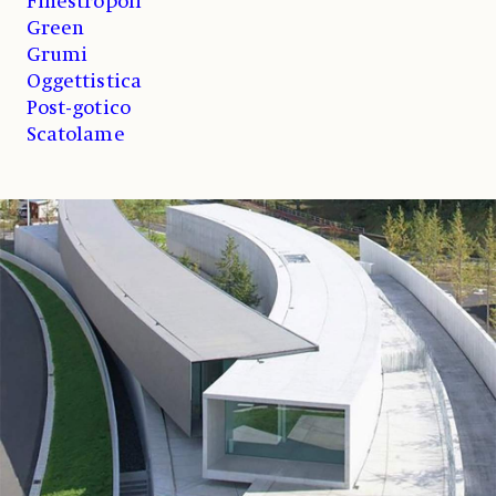
Finestropoli
Green
Grumi
Oggettistica
Post-gotico
Scatolame