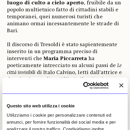
luogo di culto a cielo aperto
, fruibile da un
popolo multietnico fatto di cittadini stabili e
temporanei, quei numerosi turisti che
animano ormai incessantemente le strade di
Bari.
Il discorso di Tresoldi è stato sapientemente
inserito in un programma preciso di
interventi che
Maria Piccarreta
ha
poeticamente intrecciato su alcuni passi de
Le
città invisibili
di Italo Calvino, letti dall’attrice e
doppiatrice pugliese
Filly Balice
. Tra i
momenti più significativi, le riflessioni acute
sugli eventi baresi (e mediterranei) degli anni
Novanta del Novecento del giornalista e
Questo sito web utilizza i cookie
critico cinematografico
Oscar Iarussi
, e il
cammeo dello storico e grecista
Luciano
Utilizziamo i cookie per personalizzare contenuti ed
Canfora
con la differenza fra le città
annunci, per fornire funzionalità dei social media e per
«programmate» antiche e quelle moderne
analizzare il nostro traffico. Condividiamo inoltre