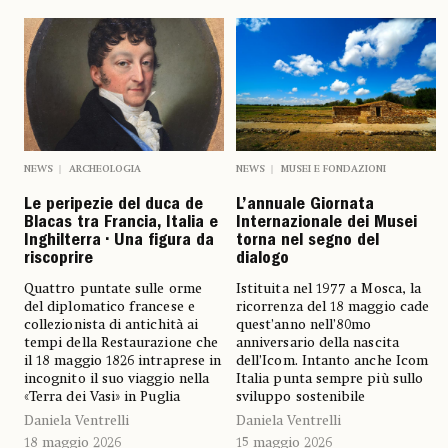
NEWS
ARCHEOLOGIA
NEWS
MUSEI E FONDAZIONI
Le peripezie del duca de
L’annuale Giornata
Blacas tra Francia, Italia e
Internazionale dei Musei
Inghilterra • Una figura da
torna nel segno del
riscoprire
dialogo
Quattro puntate sulle orme
Istituita nel 1977 a Mosca, la
del diplomatico francese e
ricorrenza del 18 maggio cade
collezionista di antichità ai
quest’anno nell’80mo
tempi della Restaurazione che
anniversario della nascita
il 18 maggio 1826 intraprese in
dell’Icom. Intanto anche Icom
incognito il suo viaggio nella
Italia punta sempre più sullo
«Terra dei Vasi» in Puglia
sviluppo sostenibile
Daniela Ventrelli
Daniela Ventrelli
18 maggio 2026
15 maggio 2026