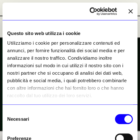
Abbonamenti
Abbonamenti
Ultime Notizie
Ultime Notizie
Questo sito web utilizza i cookie
Utilizziamo i cookie per personalizzare contenuti ed
PREMIUM
annunci, per fornire funzionalità dei social media e per
analizzare il nostro traffico. Condividiamo inoltre
informazioni sul modo in cui utilizzi il nostro sito con i
nostri partner che si occupano di analisi dei dati web,
pubblicità e social media, i quali potrebbero combinarle
con altre informazioni che hai fornito loro o che hanno
raccolto dal tuo utilizzo dei loro servizi.
Selezione
Necessari
del
consenso
Preferenze
Andres Serrano di fronte «Piss Christ» (1987)