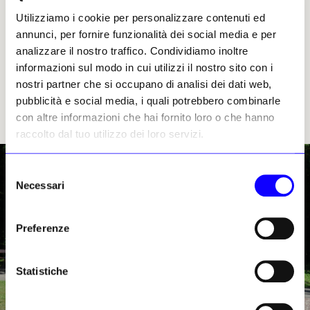
controproduttivo. Assieme a tutti gli attori interessati
Utilizziamo i cookie per personalizzare contenuti ed
cerchiamo una soluzione per un’adeguata forma della
annunci, per fornire funzionalità dei social media e per
memoria
».
Saranno i prossimi mesi a svelare
analizzare il nostro traffico. Condividiamo inoltre
se nel nuovo quadro politico delineato
informazioni sul modo in cui utilizzi il nostro sito con i
dalle elezioni del 29 settembre, l’intervento
nostri partner che si occupano di analisi dei dati web,
sul monumento a Lueger verrà derubricato
pubblicità e social media, i quali potrebbero combinarle
e il monumento a Sobieski rispunterà dai
con altre informazioni che hai fornito loro o che hanno
cassetti
.
raccolto dal tuo utilizzo dei loro servizi.
Selezione
Necessari
del
consenso
Preferenze
Statistiche