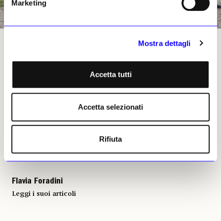
Marketing
Mostra dettagli
Una fotografia del basamento già pronto dal 2013 per la statua di Jan Sobieski
Accetta tutti
Flavia Foradini, 19 novembre
2024 | © Riproduzione
riservata
Accetta selezionati
Rifiuta
Flavia Foradini
Leggi i suoi articoli