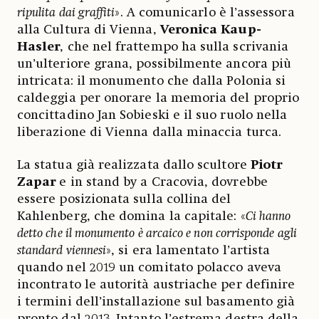
ripulita dai graffiti
». A comunicarlo è l’assessora
alla Cultura di Vienna,
Veronica Kaup-
Hasler
, che nel frattempo ha sulla scrivania
un’ulteriore grana, possibilmente ancora più
intricata: il monumento che dalla Polonia si
caldeggia per onorare la memoria del proprio
concittadino Jan Sobieski e il suo ruolo nella
liberazione di Vienna dalla minaccia turca.
La statua già realizzata dallo scultore
Piotr
Zapar
e in stand by a Cracovia, dovrebbe
essere posizionata sulla collina del
Kahlenberg, che domina la capitale: «
Ci hanno
detto che il monumento è arcaico e non corrisponde agli
standard viennesi
», si era lamentato l’artista
quando nel 2019 un comitato polacco aveva
incontrato le autorità austriache per definire
i termini dell’installazione sul basamento già
pronto dal 2013. Intanto l’estrema destra della