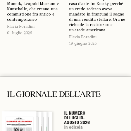
Mumok, Leopold Museum e
casa d’aste Im Kinsky perché
Kunsthalle, che creano una
un erede tedesco aveva
commistione fra antico e
mandato in frantumi il sogno
contemporaneo
di una vendita stellare. Ora ne
richiede la restituzione
Flavia Foradini
un’erede americana
01 luglio 2026
Flavia Foradini
19 giugno 2026
IL NUMERO
IL NUMERO
IL NUMERO
IL NUMERO
DI LUGLIO-
DI LUGLIO-
DI LUGLIO-
DI LUGLIO-
AGOSTO 2026
AGOSTO 2026
AGOSTO 2026
AGOSTO 2026
in edicola
in edicola
in edicola
in edicola