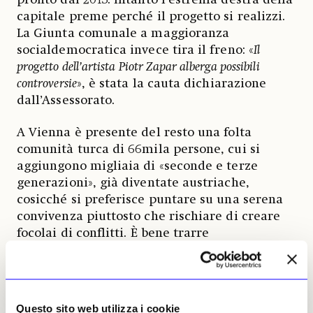
capitale preme perché il progetto si realizzi.
La Giunta comunale a maggioranza
socialdemocratica invece tira il freno: «
Il
progetto dell’artista Piotr Zapar alberga possibili
controversie
», è stata la cauta dichiarazione
dall’Assessorato.
A Vienna è presente del resto una folta
comunità turca di 66mila persone, cui si
aggiungono migliaia di «seconde e terze
generazioni», già diventate austriache,
cosicché si preferisce puntare su una serena
convivenza piuttosto che rischiare di creare
focolai di conflitti. È bene trarre
insegnamento dall’«esemplare» questione
attorno al monumento di Lueger, continuano
dalla Giunta viennese: «
Senza ampio consenso un
monumento non è auspicabile e può risultare
Questo sito web utilizza i cookie