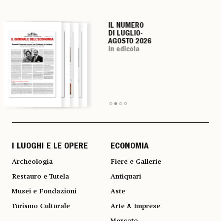
IL NUMERO
IL NUMERO
IL NUMERO
IL NUMERO
DI LUGLIO-
DI LUGLIO-
DI LUGLIO-
DI LUGLIO-
AGOSTO 2026
AGOSTO 2026
AGOSTO 2026
AGOSTO 2026
in edicola
in edicola
in edicola
in edicola
I LUOGHI E LE OPERE
ECONOMIA
Archeologia
Fiere e Gallerie
Restauro e Tutela
Antiquari
Musei e Fondazioni
Aste
Turismo Culturale
Arte & Imprese