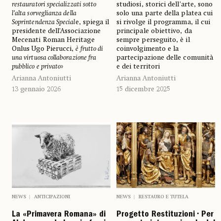
restauratori specializzati sotto
studiosi, storici dell’arte, sono
l’alta sorveglianza della
solo una parte della platea cui
Soprintendenza Special
e, spiega il
si rivolge il programma, il cui
presidente dell’Associazione
principale obiettivo, da
Mecenati Roman Heritage
sempre perseguito, è il
Onlus Ugo Pierucci,
è frutto di
coinvolgimento e la
una virtuosa collaborazione fra
partecipazione delle comunità
pubblico e privato
»
e dei territori
Arianna Antoniutti
Arianna Antoniutti
13 gennaio 2026
15 dicembre 2025
NEWS
ANTICIPAZIONI
NEWS
RESTAURO E TUTELA
La «Primavera Romana» di
Progetto Restituzioni • Per