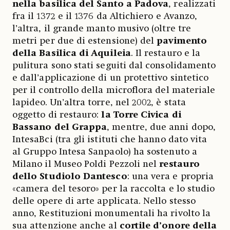
nella basilica del Santo a Padova
, realizzati
fra il 1372 e il 1376 da Altichiero e Avanzo,
l’altra, il grande manto musivo (oltre tre
metri per due di estensione) del
pavimento
della Basilica di Aquileia
. Il restauro e la
pulitura sono stati seguiti dal consolidamento
e dall’applicazione di un protettivo sintetico
per il controllo della microflora del materiale
lapideo. Un’altra torre, nel 2002, è stata
oggetto di restauro:
la Torre Civica di
Bassano del Grappa
, mentre, due anni dopo,
IntesaBci (tra gli istituti che hanno dato vita
al Gruppo Intesa Sanpaolo) ha sostenuto a
Milano il Museo Poldi Pezzoli nel
restauro
dello Studiolo Dantesco
: una vera e propria
«camera del tesoro» per la raccolta e lo studio
delle opere di arte applicata. Nello stesso
anno, Restituzioni monumentali ha rivolto la
sua attenzione anche al
cortile d’onore della