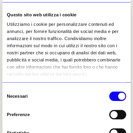
dopoguerra. A questo progetto di restauro a
lungo termine, Intesa Sanpaolo nel 2009-2010
Questo sito web utilizza i cookie
ha offerto il proprio contributo, permettendo
l’intervento conservativo su poltrone,
Utilizziamo i cookie per personalizzare contenuti ed
consolle, panche e sgabelli (tutti in legno
annunci, per fornire funzionalità dei social media e per
intagliato, laccato e dorato), stoffe
analizzare il nostro traffico. Condividiamo inoltre
(baldacchino del letto, tappezzerie e tende),
informazioni sul modo in cui utilizzi il nostro sito con i
nonché alcuni scuri settecenteschi dipinti da
nostri partner che si occupano di analisi dei dati web,
Cignaroli. Due altrettanto preziosi e delicati
pubblicità e social media, i quali potrebbero combinarle
manufatti sono stati al centro di Restituzioni
con altre informazioni che hai fornito loro o che hanno
monumentali dell’anno 2015: le vetrate del
raccolto dal tuo utilizzo dei loro servizi.
Duomo di Firenze, nel dettaglio, la vetrata
dell’occhio di facciata, raffigurante
L’Assunzione
Selezione
della Vergine
, e di quella della bifora in asse con
Necessari
del
la
cappella di San Mattia nella tribuna
consenso
Nord
, con le figure dei Profeti, eseguite
Preferenze
rispettivamente nel 1404-1405 e nel 1441-1443,
su disegno di Lorenzo Ghiberti. Sempre al 2015
si data la presentazione del progetto di
Statistiche