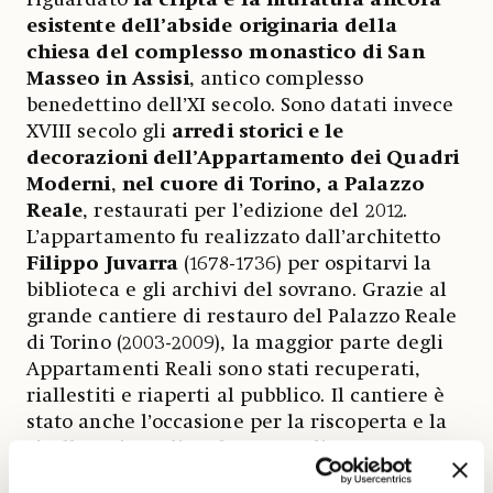
riguardato
la cripta e la muratura ancora
esistente dell’abside originaria della
chiesa del complesso monastico di San
Masseo in Assisi
, antico complesso
benedettino dell’XI secolo. Sono datati invece
XVIII secolo gli
arredi storici e le
decorazioni dell’Appartamento dei Quadri
Moderni
,
nel cuore di Torino, a Palazzo
Reale
, restaurati per l’edizione del 2012.
L’appartamento fu realizzato dall’architetto
Filippo
Juvarra
(1678-1736) per ospitarvi la
biblioteca e gli archivi del sovrano. Grazie al
grande cantiere di restauro del Palazzo Reale
di Torino (2003-2009), la maggior parte degli
Appartamenti Reali sono stati recuperati,
riallestiti e riaperti al pubblico. Il cantiere è
stato anche l’occasione per la riscoperta e la
ricollocazione di molte notevoli opere
relegate nei depositi fin dal secondo