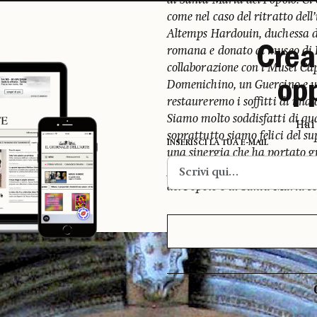
di Santa Maria del Popolo. Ci
come nel caso del ritratto del
Altemps Hardouin, duchessa di
Crea
romana e donato al museo di 
collaborazione con i Musei Cap
op
Domenichino, un Guercino e un
restaureremo i soffitti di una 
Siamo molto soddisfatti di qua
Hai
soprattutto siamo felici del su
INSERISCI LA TUA E-MAIL
una sinergia che ha portato gr
punto di vista dei fruitori, c
del Popolo o di Santa Maria so