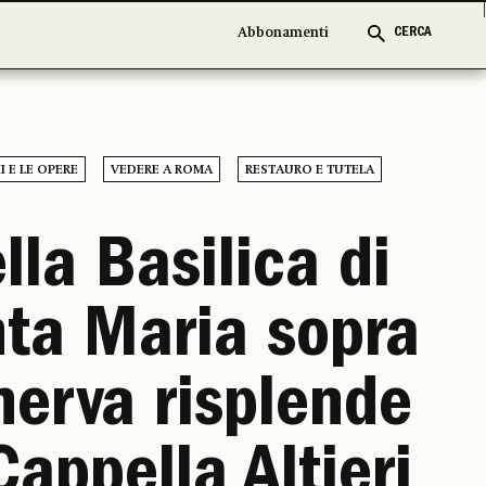
Abbonamenti
Abbonamenti
CERCA
CERCA
I E LE OPERE
VEDERE A ROMA
RESTAURO E TUTELA
lla Basilica di
ta Maria sopra
erva risplende
Cappella Altieri