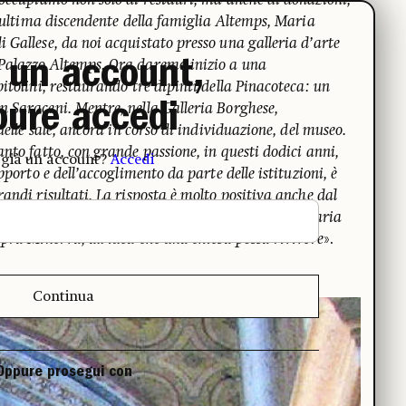
 occupiamo non solo di restauri, ma anche di donazioni,
l’ultima discendente della famiglia Altemps, Maria
 Gallese, da noi acquistato presso una galleria d’arte
 un account,
Palazzo Altemps. Ora daremo inizio a una
itolini, restaurando tre dipinti della Pinacoteca: un
pure accedi
 Saraceni. Mentre, nella Galleria Borghese,
delle sale, ancora in corso di individuazione, del museo.
nto fatto, con grande passione, in questi dodici anni,
 già un account?
Accedi
pporto e dell’accoglimento da parte delle istituzioni, è
andi risultati. La risposta è molto positiva anche dal
he rimangono affascinati, come nel caso di Santa Maria
pra Minerva, all’idea che una chiesa possa rivivere
».
Continua
Oppure prosegui con