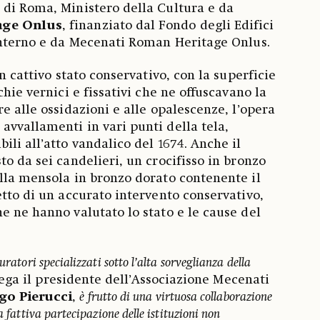
 di Roma, Ministero della Cultura e da
age Onlus
, finanziato dal Fondo degli Edifici
Interno e da Mecenati Roman Heritage Onlus.
in cattivo stato conservativo, con la superficie
chie vernici e fissativi che ne offuscavano la
e alle ossidazioni e alle opalescenze, l’opera
vvallamenti in vari punti della tela,
li all’atto vandalico del 1674. Anche il
o da sei candelieri, un crocifisso in bronzo
lla mensola in bronzo dorato contenente il
etto di un accurato intervento conservativo,
e ne hanno valutato lo stato e le cause del
uratori specializzati sotto l’alta sorveglianza della
iega il presidente dell’Associazione Mecenati
go Pierucci
,
è frutto di una virtuosa collaborazione
a fattiva partecipazione delle istituzioni non