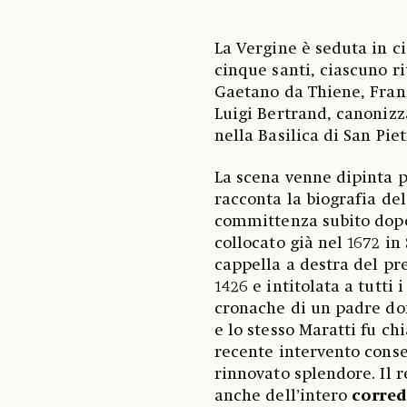
La Vergine è seduta in ci
cinque santi, ciascuno r
Gaetano da Thiene, Franc
Luigi Bertrand, canonizza
nella Basilica di San Pie
La scena venne dipinta p
racconta la biografia del 
committenza subito dopo 
collocato già nel 1672 in
cappella a destra del pre
1426 e intitolata a tutti
cronache di un padre do
e lo stesso Maratti fu ch
recente intervento conse
rinnovato splendore. Il r
anche dell’intero
corred