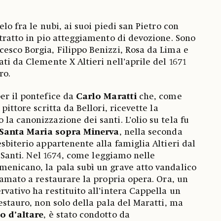
elo fra le nubi, ai suoi piedi san Pietro con
itratto in pio atteggiamento di devozione. Sono
esco Borgia, Filippo Benizzi, Rosa da Lima e
ti da Clemente X Altieri nell’aprile del 1671
tro.
er il pontefice da
Carlo Maratti
che, come
pittore scritta da Bellori, ricevette la
la canonizzazione dei santi. L’olio su tela fu
Santa Maria sopra Minerva
, nella seconda
sbiterio appartenente alla famiglia Altieri dal
 i Santi. Nel 1674, come leggiamo nelle
menicano, la pala subì un grave atto vandalico
iamato a restaurare la propria opera. Ora, un
rvativo ha restituito all’intera Cappella un
estauro, non solo della pala del Maratti, ma
o d’altare
, è stato condotto da