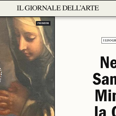
PREMIUM
I LUOGH
Ne
San
Min
la 