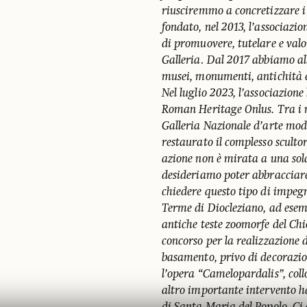
riusciremmo a concretizzare i 
fondato, nel 2013, l’associazi
di promuovere, tutelare e valori
Galleria
.
Dal 2017 abbiamo all
musei, monumenti, antichità e
Nel luglio 2023, l’associazion
Roman Heritage Onlus. Tra i m
Galleria Nazionale d’arte mo
restaurato il complesso sculto
azione non è mirata a una sola
desideriamo poter abbracciare v
chiedere questo tipo di impegno
Terme di Diocleziano, ad esemp
antiche teste zoomorfe del Ch
concorso per la realizzazione
basamento, privo di decorazion
l’opera “Camelopardalis”, col
altro importante intervento ha 