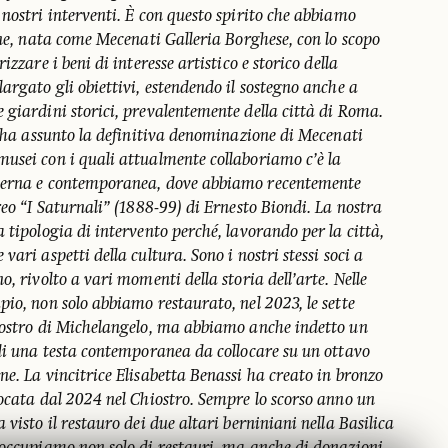
nostri interventi. È con questo spirito che abbiamo
one, nata come Mecenati Galleria Borghese, con lo scopo
zzare i beni di interesse artistico e storico della
argato gli obiettivi, estendendo il sostegno anche a
 giardini storici, prevalentemente della città di Roma.
e ha assunto la definitiva denominazione di Mecenati
usei con i quali attualmente collaboriamo c’è la
derna e contemporanea, dove abbiamo recentemente
reo “I Saturnali” (1888-99) di Ernesto Biondi. La nostra
 tipologia di intervento perché, lavorando per la città,
ari aspetti della cultura. Sono i nostri stessi soci a
, rivolto a vari momenti della storia dell’arte. Nelle
io, non solo abbiamo restaurato, nel 2023, le sette
iostro di Michelangelo, ma abbiamo anche indetto un
 di una testa contemporanea da collocare su un ottavo
e. La vincitrice Elisabetta Benassi ha creato in bronzo
locata dal 2024 nel Chiostro. Sempre lo scorso anno un
visto il restauro dei due altari berniniani nella Basilica