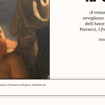
«
Il restau
sorveglianza 
dell’Asso
Pierucci,
è fr
Aria
 Benizzi, Francesco Borgia e Gaetano da