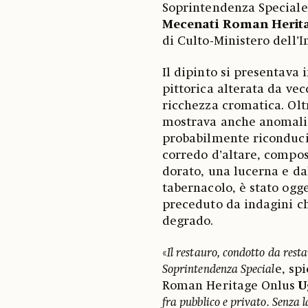
Soprintendenza Speciale
Mecenati Roman Herit
di Culto-Ministero dell’
Il dipinto si presentava 
pittorica alterata da vec
ricchezza cromatica. Oltr
mostrava anche anomali a
probabilmente riconducibi
corredo d’altare, compost
dorato, una lucerna e da
tabernacolo, è stato ogg
preceduto da indagini ch
degrado.
«
Il restauro, condotto da resta
Soprintendenza Special
e, sp
Roman Heritage Onlus
U
fra pubblico e privato. Senza l