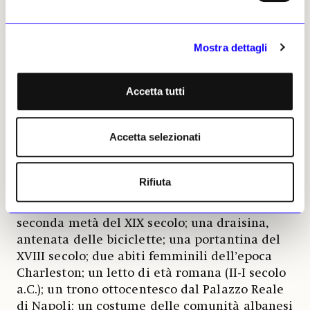
fisso davanti a sé questo interrogativo
,
perché sono le risposte che vi si offrono a
indirizzare le metodologie del restauro che
Mostra dettagli
caratterizzeranno l’intervento. Sono i
presupposti teorico-metodico-normativi in
base ai quali questa edizione 2025 di
Accetta tutti
Restituzioni presenta dopo il restauro,
accanto ai dipinti di
Giovanni
Bellini
,
Luca
Accetta selezionati
Giordano
o
Fra
Galgario
, opere come (e
vado elencando senza un ordine): due barche
(una siamese, l’altra italiana antica); un
Rifiuta
arpicordo del 1544; una strumentazione
scientifica (macchina planetaria) della
seconda metà del XIX secolo; una draisina,
antenata delle biciclette; una portantina del
XVIII secolo; due abiti femminili dell’epoca
Charleston; un letto di età romana (II-I secolo
a.C.); un trono ottocentesco dal Palazzo Reale
di Napoli; un costume delle comunità albanesi