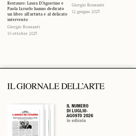
Restauro: Laura D’Agostino e
Giorgio Bonsanti
Paola Iazurlo hanno dedicato
12 giugno 2025
un libro all’artista e al delicato
intervento
Giorgio Bonsanti
10 ottobre 2025
IL NUMERO
IL NUMERO
IL NUMERO
IL NUMERO
DI LUGLIO-
DI LUGLIO-
DI LUGLIO-
DI LUGLIO-
AGOSTO 2026
AGOSTO 2026
AGOSTO 2026
AGOSTO 2026
in edicola
in edicola
in edicola
in edicola