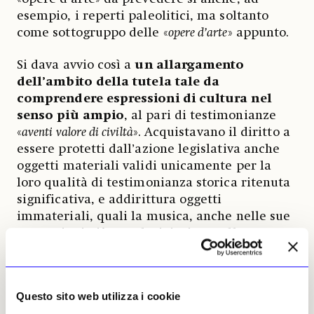
esempio, i reperti paleolitici, ma soltanto
come sottogruppo delle «
opere d’arte
» appunto.
Si dava avvio così a
un allargamento
dell’ambito della tutela tale da
comprendere espressioni di cultura nel
senso più ampio
, al pari di testimonianze
«
aventi valore di civiltà
». Acquistavano il diritto a
essere protetti dall’azione legislativa anche
oggetti materiali validi unicamente per la
loro qualità di testimonianza storica ritenuta
significativa, e addirittura oggetti
immateriali, quali la musica, anche nelle sue
espressioni più popolari, insieme alle
tradizioni orali. È questo, per sommi capi, il
percorso seguendo il quale si è pervenuti al
concetto contemporaneo globale e
Questo sito web utilizza i cookie
comprensivo di Bene culturale tutelabile
,