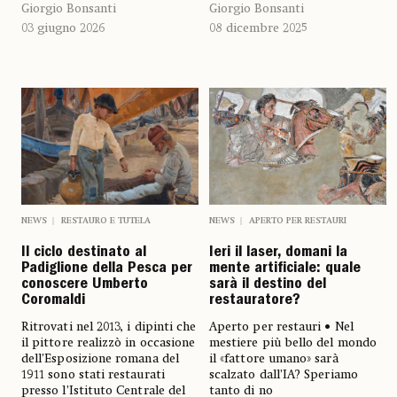
Giorgio Bonsanti
Giorgio Bonsanti
03 giugno 2026
08 dicembre 2025
NEWS
RESTAURO E TUTELA
NEWS
APERTO PER RESTAURI
Il ciclo destinato al
Ieri il laser, domani la
Padiglione della Pesca per
mente artificiale: quale
conoscere Umberto
sarà il destino del
Coromaldi
restauratore?
Ritrovati nel 2013, i dipinti che
Aperto per restauri • Nel
il pittore realizzò in occasione
mestiere più bello del mondo
dell’Esposizione romana del
il «fattore umano» sarà
1911 sono stati restaurati
scalzato dall’IA? Speriamo
presso l’Istituto Centrale del
tanto di no