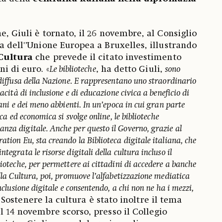
e, Giuli è tornato, il 26 novembre, al Consiglio
a dell'’Unione Europea a Bruxelles, illustrando
 Cultura
che prevede il citato investimento
ni di euro. «
Le biblioteche
, ha detto Giuli,
sono
 diffusa della Nazione. E rappresentano uno straordinario
pacità di inclusione e di educazione civica a beneficio di
vani e dei meno abbienti. In un’epoca in cui gran parte
ica ed economica si svolge online, le biblioteche
nza digitale. Anche per questo il Governo, grazie al
ation Eu, sta creando la Biblioteca digitale italiana, che
tegrata le risorse digitali della cultura incluso il
lioteche, per permettere ai cittadini di accedere a banche
ella Cultura, poi, promuove l’alfabetizzazione mediatica
inclusione digitale e consentendo, a chi non ne ha i mezzi,
. Sostenere la cultura è stato inoltre il tema
l 14 novembre scorso, presso il Collegio