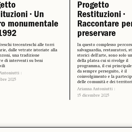
etto
Progetto
ituzioni • Un
Restituzioni •
oro monumentale
Raccontare pe
 1992
preservare
freschi trecenteschi alle torri
In questo complesso percors
ie, dalle vetrate istoriate alla
salvaguardia, restauratori, st
zoni, una tradizione
storici dell’arte, sono solo u
e di interventi su beni
della platea cui si rivolge il
bili
programma, il cui principale
da sempre perseguito, è il
Antoniutti
coinvolgimento e la parteci
bre 2025
delle comunità e dei territor
Arianna Antoniutti
15 dicembre 2025