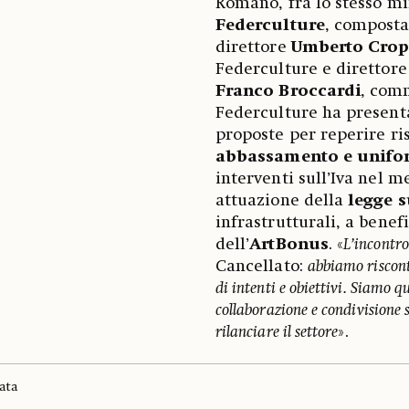
Romano, fra lo stesso mi
Federculture
, composta
direttore
Umberto Crop
Federculture e direttore
Franco Broccardi
, comm
Federculture ha present
proposte per reperire ris
abbassamento e uniformi
interventi sull’Iva nel m
attuazione della
legge 
infrastrutturali, a benef
dell’
ArtBonus
. «
L’incontro
Cancellato:
abbiamo riscont
di intenti e obiettivi. Siamo q
collaborazione e condivisione s
rilanciare il settore
».
ata