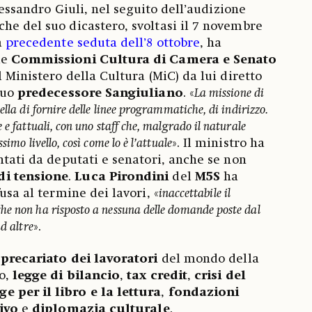
lessandro Giuli, nel seguito dell’audizione
he del suo dicastero, svoltasi il 7 novembre
a
precedente seduta dell’8 ottobre
, ha
le
Commissioni Cultura di Camera e Senato
l Ministero della Cultura (MiC) da lui diretto
suo
predecessore Sangiuliano
. «
La missione di
ella di fornire delle linee programmatiche, di indirizzo.
 e fattuali, con uno staff che, malgrado il naturale
simo livello, così come lo è l’attuale
». Il ministro ha
ntati da deputati e senatori, anche se non
i tensione
.
Luca Pirondini
del
M5S
ha
usa al termine dei lavori, «
inaccettabile il
he non ha risposto a nessuna delle domande poste dal
d altre
».
l
precariato dei lavoratori
del mondo della
lo,
legge di bilancio
,
tax credit
,
crisi del
ge per il libro e la lettura
,
fondazioni
vivo
e
diplomazia culturale
.