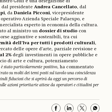
nistro Giuli e una delegazione di
 dal presidente
Andrea Cancellato
, dal
pi
, da
Daniela Picconi
, vicepresidente
 operativo Azienda Speciale Palaexpo, e
ercialista esperto in economia della cultura.
ato al ministro un
dossier di studio
con
orse aggiuntive e sostenibili, tra cui
tà dell’Iva per tutti i prodotti culturali
,
ercato delle opere d’arte, parziale revisione e
sul 2%
degli investimenti in opere pubbliche e
icio di arte e cultura, potenziamento
 è stato particolarmente positivo
, ha commentato
rato su molti dei temi posti sul tavolo una coincidenza
uindi fiduciosi che si aprirà da oggi un percorso di
ulle azioni prioritarie attese da operatori e cittadini per