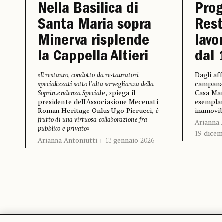
Nella Basilica di
Prog
Santa Maria sopra
Rest
Minerva risplende
lav
la Cappella Altieri
dal
«
Il restauro, condotto da restauratori
Dagli af
specializzati sotto l’alta sorveglianza della
campanar
Soprintendenza Special
e, spiega il
Casa Man
presidente dell’Associazione Mecenati
esemplar
Roman Heritage Onlus Ugo Pierucci,
è
inamovi
frutto di una virtuosa collaborazione fra
Arianna 
pubblico e privato
»
19 dicem
Arianna Antoniutti
13 gennaio 2026