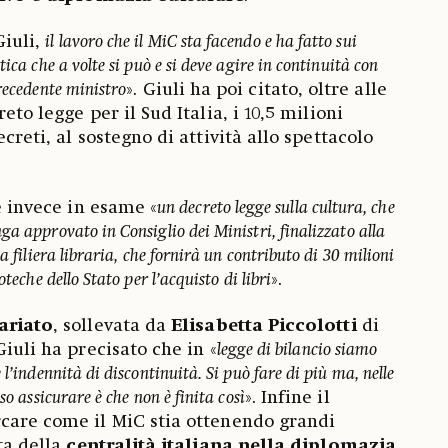
Giuli,
il lavoro che il MiC sta facendo e ha fatto sui
ica che a volte si può e si deve agire in continuità con
recedente ministro
». Giuli ha poi citato, oltre alle
eto legge per il Sud Italia, i 10,5 milioni
creti, al sostegno di attività allo spettacolo
 è invece in esame «
un decreto legge sulla cultura, che
a approvato in Consiglio dei Ministri, finalizzato alla
a filiera libraria, che fornirà un contributo di 30 milioni
teche dello Stato per l’acquisto di libri
».
ariato
, sollevata da
Elisabetta Piccolotti
di
Giuli ha precisato che in «
legge di bilancio siamo
l’indennità di discontinuità. Si può fare di più ma, nelle
so assicurare è che non è finita così
». Infine il
care come il MiC stia ottenendo grandi
sta della
centralità italiana nella diplomazia