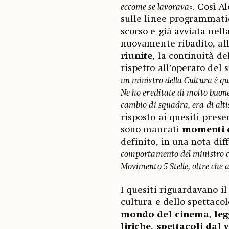
eccome se lavorava
». Così A
sulle linee programmatic
scorso e già avviata nell
nuovamente ribadito, al
riunite
, la continuità de
rispetto all’operato del 
un ministro della Cultura è qu
Ne ho ereditate di molto buone
cambio di squadra, era di altis
risposto ai quesiti prese
sono mancati
momenti d
definito, in una nota diff
comportamento del ministro c
Movimento 5 Stelle, oltre che a
I quesiti riguardavano i
cultura e dello spettaco
mondo del cinema
,
leg
liriche
,
spettacoli dal 