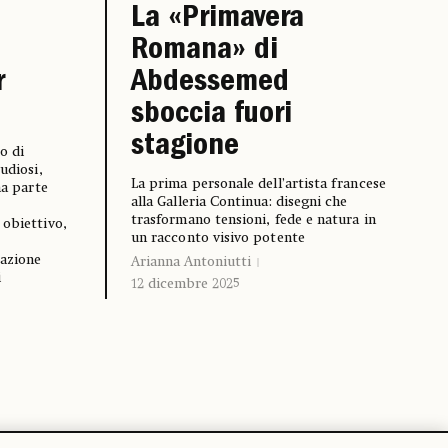
La «Primavera
Romana» di
r
Abdessemed
sboccia fuori
stagione
o di
udiosi,
La prima personale dell’artista francese
na parte
alla Galleria Continua: disegni che
trasformano tensioni, fede e natura in
 obiettivo,
un racconto visivo potente
pazione
Arianna Antoniutti
i
12 dicembre 2025