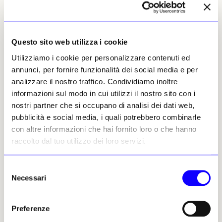
talenti nel campo dell’arte, dell’architettura, della
fotografia. E sulla fotografia sarà necessaria una
particolare sottolineatura, perché il Ministero si
appresta a varare un Piano nazionale che vedrà nel
Questo sito web utilizza i cookie
Mufoco, il Museo di Fotografia Contemporanea, il centro
Utilizziamo i cookie per personalizzare contenuti ed
cardinale di valorizzazione
». Nel 2026 sarà
annunci, per fornire funzionalità dei social media e per
proclamata la
prima Capitale italiana
analizzare il nostro traffico. Condividiamo inoltre
dell’arte contemporanea
, riconoscimento
informazioni sul modo in cui utilizzi il nostro sito con i
«
istituito per incoraggiare e sostenere la capacità
nostri partner che si occupano di analisi dei dati web,
progettuale attuativa delle città italiane nel campo della
pubblicità e social media, i quali potrebbero combinarle
promozione e valorizzazione del contemporaneo
».
con altre informazioni che hai fornito loro o che hanno
L’iniziativa è stata ricordata assieme alle altre
raccolto dal tuo utilizzo dei loro servizi.
promosse dal Ministero negli ultimi due anni:
la futura apertura di Palazzo Citterio a
Milano, gli Uffizi come museo diffuso e l’ex
Selezione
Necessari
Albergo dei Poveri a Napoli, che diverrà «
una
del
delle più grandi infrastrutture culturali d’Europa
».
consenso
Preferenze
Sempre nel segno della continuità, ha