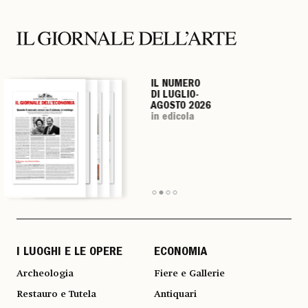
IL NUMERO
IL NUMERO
IL NUMERO
IL NUMERO
DI LUGLIO-
DI LUGLIO-
DI LUGLIO-
DI LUGLIO-
AGOSTO 2026
AGOSTO 2026
AGOSTO 2026
AGOSTO 2026
in edicola
in edicola
in edicola
in edicola
I LUOGHI E LE OPERE
ECONOMIA
Archeologia
Fiere e Gallerie
Restauro e Tutela
Antiquari