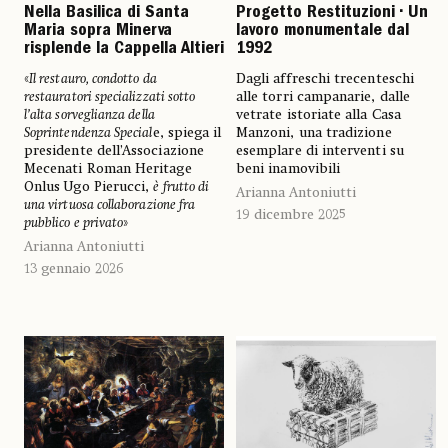
Nella Basilica di Santa
Progetto Restituzioni • Un
Maria sopra Minerva
lavoro monumentale dal
risplende la Cappella Altieri
1992
«
Il restauro, condotto da
Dagli affreschi trecenteschi
restauratori specializzati sotto
alle torri campanarie, dalle
l’alta sorveglianza della
vetrate istoriate alla Casa
Soprintendenza Special
e, spiega il
Manzoni, una tradizione
presidente dell’Associazione
esemplare di interventi su
Mecenati Roman Heritage
beni inamovibili
Onlus Ugo Pierucci,
è frutto di
Arianna Antoniutti
una virtuosa collaborazione fra
19 dicembre 2025
pubblico e privato
»
Arianna Antoniutti
13 gennaio 2026