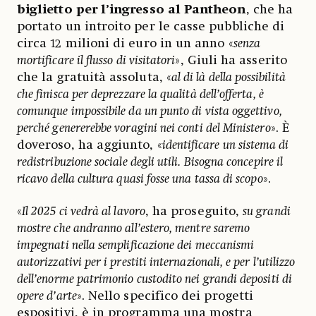
biglietto per l’ingresso al Pantheon
, che ha
portato un introito per le casse pubbliche di
circa 12 milioni di euro in un anno «
senza
mortificare il flusso di visitatori
», Giuli ha asserito
che la gratuità assoluta, «
al di là della possibilità
che finisca per deprezzare la qualità dell’offerta, è
comunque impossibile da un punto di vista oggettivo,
perché genererebbe voragini nei conti del Ministero
». È
doveroso, ha aggiunto, «
identificare un sistema di
redistribuzione sociale degli utili. Bisogna concepire il
ricavo della cultura quasi fosse una tassa di scopo
».
«
Il 2025 ci vedrà al lavoro
, ha proseguito,
su grandi
mostre che andranno all’estero, mentre saremo
impegnati nella semplificazione dei meccanismi
autorizzativi per i prestiti internazionali, e per l’utilizzo
dell’enorme patrimonio custodito nei grandi depositi di
opere d’arte
». Nello specifico dei progetti
espositivi, è in programma una mostra