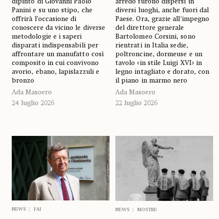
dipinto di Giovanni Paolo
arredo furono dispersi in
Panini e su uno stipo, che
diversi luoghi, anche fuori dal
offrirà l’occasione di
Paese. Ora, grazie all’impegno
conoscere da vicino le diverse
del direttore generale
metodologie e i saperi
Bartolomeo Corsini, sono
disparati indispensabili per
rientrati in Italia sedie,
affrontare un manufatto così
poltroncine, dormeuse e un
composito in cui convivono
tavolo «in stile Luigi XVI» in
avorio, ebano, lapislazzuli e
legno intagliato e dorato, con
bronzo
il piano in marmo nero
Ada Masoero
Ada Masoero
24 luglio 2026
22 luglio 2026
NEWS
FAI
NEWS
MOSTRE