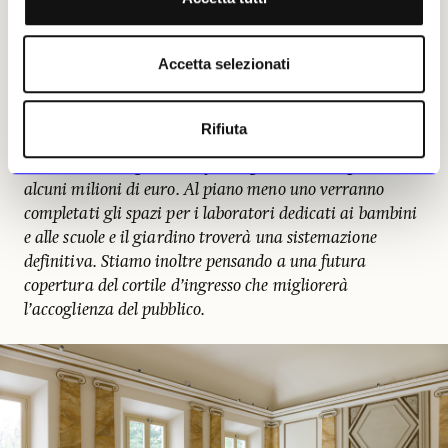
si trova nella stessa area della città. Una sorta di isola
dei musei che si va completando con Palazzo Citterio.
Accetta selezionati
Possiamo dire che i lavori, per Palazzo
Citterio, sono terminati?
Rifiuta
Crespi:
Non ancora: avremo un anno almeno di
ulteriori lavori, per una cifra importante che quota
alcuni milioni di euro. Al piano meno uno verranno
completati gli spazi per i laboratori dedicati ai bambini
e alle scuole e il giardino troverà una sistemazione
definitiva. Stiamo inoltre pensando a una futura
copertura del cortile d’ingresso che migliorerà
l’accoglienza del pubblico.