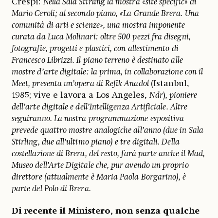
Crespi:
Nella Sala Stirling la mostra «site specific» di
Mario Ceroli; al secondo piano, «La Grande Brera. Una
comunità di arti e scienze», una mostra imponente
curata da Luca Molinari: oltre 500 pezzi fra disegni,
fotografie, progetti e plastici, con allestimento di
Francesco Librizzi. Il piano terreno è destinato alle
mostre d’arte digitale: la prima, in collaborazione con il
Meet, presenta un’opera di Refik Anadol
(Istanbul,
1985; vive e lavora a Los Angeles,
Ndr
)
, pioniere
dell’arte digitale e dell’Intelligenza Artificiale. Altre
seguiranno. La nostra programmazione espositiva
prevede quattro mostre analogiche all’anno (due in Sala
Stirling, due all’ultimo piano) e tre digitali. Della
costellazione di Brera, del resto, farà parte anche il Mad,
Museo dell’Arte Digitale che, pur avendo un proprio
direttore (attualmente è Maria Paola Borgarino), è
parte del Polo di Brera.
Di recente il Ministero, non senza qualche