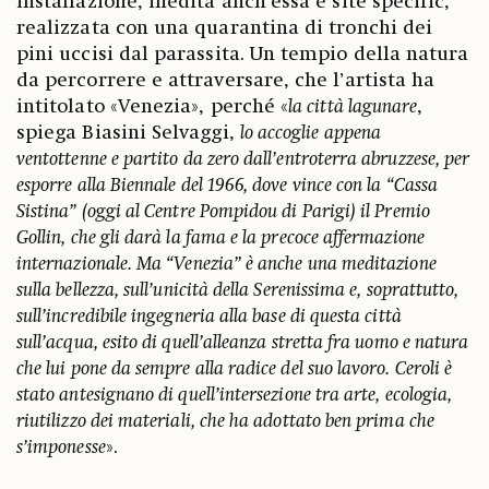
installazione, inedita anch’essa e site specific,
realizzata con una quarantina di tronchi dei
pini uccisi dal parassita. Un tempio della natura
da percorrere e attraversare, che l’artista ha
intitolato «Venezia», perché «
la città lagunare
,
spiega Biasini Selvaggi,
lo accoglie appena
ventottenne e partito da zero dall’entroterra abruzzese, per
esporre alla Biennale del 1966, dove vince con la “Cassa
Sistina” (oggi al Centre Pompidou di Parigi) il Premio
Gollin, che gli darà la fama e la precoce affermazione
internazionale. Ma “Venezia” è anche una meditazione
sulla bellezza, sull’unicità della Serenissima e, soprattutto,
sull’incredibile ingegneria alla base di questa città
sull’acqua, esito di quell’alleanza stretta fra uomo e natura
che lui pone da sempre alla radice del suo lavoro. Ceroli è
stato antesignano di quell’intersezione tra arte, ecologia,
riutilizzo dei materiali, che ha adottato ben prima che
s’imponesse
».