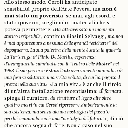
Allo stesso modo, Ceroli ha anticipato
sensibilità proprie dell’Arte Povera, ma
non è
mai stato un poverista
; se mai, agli esordi è
stato «povero», scegliendo i materiali che si
poteva permettere: «
Ha attraversato un momento
storico irripetibile
, continua Biasini Selvaggi,
ma non
è mai appartenuto a nessuna delle grandi “etichette” del
dopoguerra. La sua palestra della mente è stata la galleria
La Tartaruga di Plinio De Martiis, esperienza
d’avanguardia culminata con il “Teatro delle Mostre” nel
1968. Il suo percorso è stato l’attraversamento nomadico di
una figura solitaria: una scelta voluta, di cui ha pagato il
prezzo nella sua vita
». «La mia vita» è anche il titolo
di un’altra installazione recentissima: «
È formata
,
spiega il curatore,
da strutture di legno alte oltre
quattro metri in cui Ceroli ripercorre simbolicamente la
sua esistenza, ma senza alcuna nostalgia del passato,
perché semmai la sua è una “nostalgia del futuro”
», di ciò
che ancora sogna di fare. Non a caso nel suo