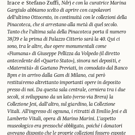
Irace
e Stefano Zuffi
, Ndr
)
e con la curatrice Marina
Gargiulo abbiamo scelto di aprire con capolavori
dell’ultimo Ottocento, in continuità con le collezioni della
Pinacoteca, che si arrestano alla metà di quel secolo.
Tanto che l’ultima sala della Pinacoteca porta il numero
38/39 e la prima di Palazzo Citterio sarà la 40. Qui ci
sono, tra le altre, due opere monumentali come
«Fiumana» di Giuseppe Pellizza da Volpedo (il diretto
antecedente del «Quarto Stato»), sinora nei depositi, e
«Maternità» di Gaetano Previati, in comodato dal Banco
Bpm e in arrivo dalla Gam di Milano, cui però
restituiremo altrettanto importanti opere in deposito
presso di noi. Da questa sala centrale, cerniera tra i due
secoli, si sviluppano da un lato (verso via Brera) la
Collezione Jesi, dall’altro, sul giardino, la Collezione
Vitali. All’ingresso di ognuna, i ritratti di Emilio Jesi e di
Lamberto Vitali, opera di Marino Marini. L’aspetto
museologico era pressoché obbligato, poiché i donatori
avevano disposto che le proprie collezioni fossero esposte