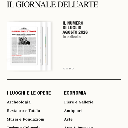
IL NUMERO
IL NUMERO
IL NUMERO
IL NUMERO
DI LUGLIO-
DI LUGLIO-
DI LUGLIO-
DI LUGLIO-
AGOSTO 2026
AGOSTO 2026
AGOSTO 2026
AGOSTO 2026
in edicola
in edicola
in edicola
in edicola
I LUOGHI E LE OPERE
ECONOMIA
Archeologia
Fiere e Gallerie
Restauro e Tutela
Antiquari
Musei e Fondazioni
Aste
Turismo Culturale
Arte & Imprese