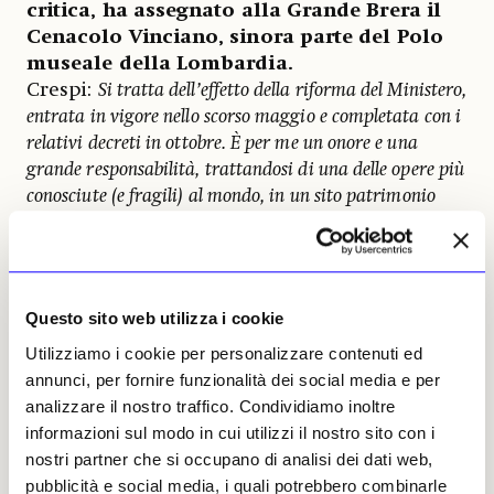
critica, ha assegnato alla Grande Brera il
Cenacolo Vinciano, sinora parte del Polo
museale della Lombardia.
Crespi:
Si tratta dell’effetto della riforma del Ministero,
entrata in vigore nello scorso maggio e completata con i
relativi decreti in ottobre. È per me un onore e una
grande responsabilità, trattandosi di una delle opere più
conosciute (e fragili) al mondo, in un sito patrimonio
dell’umanità. Ma la ratio (oltre che storica, essendo il
Cenacolo già stato nell’alveo di Brera) è la creazione di
un Polo museale che quota oltre un milione di visitatori e
oltre dieci milioni di ricavi all’anno, paragonabile,
Questo sito web utilizza i cookie
seppure con numeri inferiori, a quello degli Uffizi o del
Utilizziamo i cookie per personalizzare contenuti ed
Parco Archeologico del Colosseo. Mio primo obiettivo è
annunci, per fornire funzionalità dei social media e per
dunque migliorare le performance, dal momento che i
analizzare il nostro traffico. Condividiamo inoltre
Musei autonomi hanno dimostrato di poter raggiungere
informazioni sul modo in cui utilizzi il nostro sito con i
risultati migliori delle passate gestioni, sia in termini di
nostri partner che si occupano di analisi dei dati web,
ricavi sia, soprattutto, in termini di standard
pubblicità e social media, i quali potrebbero combinarle
conservativi.