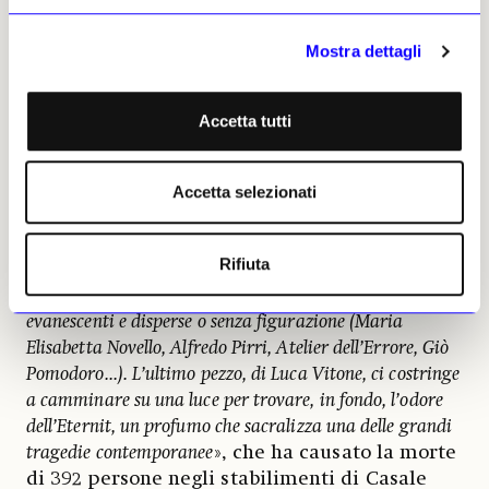
ancora). A Vignale nel sontuoso Palazzo Callori si vedono
invece ritratti sontuosi (Ottone Rosai, Alex Katz,
Mostra dettagli
Mirabello Cavalori, Susan Pilar...), l’identità è sempre
stata rappresentata in una forma più ampia, è ciò
attraverso cui diamo un’immagine di noi nella storia e
Accetta tutti
nel futuro. A Montemagno in una sede più gotica o più
barocca, a seconda di come la si guarda, monumentale e
decadente allo stesso tempo, ci sono fiori seicenteschi,
Accetta selezionati
fiori che stanno appassendo, cieli che cadono, un canto
in una chiesa in disfacimento (Francesco Vezzoli, Latifa
Rifiuta
Echakhch, Theaster Gates...). Nell’ultima sede, invece, le
opere quasi non si vedono, si devono cercare, perché sono
evanescenti e disperse o senza figurazione (Maria
Elisabetta Novello, Alfredo Pirri, Atelier dell’Errore, Giò
Pomodoro...). L’ultimo pezzo, di Luca Vitone, ci costringe
a camminare su una luce per trovare, in fondo, l’odore
dell’Eternit, un profumo che sacralizza una delle grandi
tragedie contemporanee
», che ha causato la morte
di 392 persone negli stabilimenti di Casale