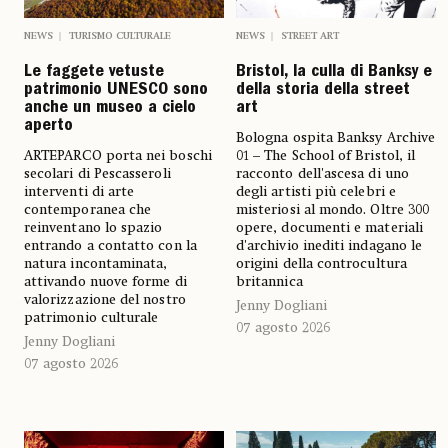
NEWS
TURISMO CULTURALE
NEWS
STREET ART
Le faggete vetuste
Bristol, la culla di Banksy e
patrimonio UNESCO sono
della storia della street
anche un museo a cielo
art
aperto
Bologna ospita Banksy Archive
ARTEPARCO porta nei boschi
01 – The School of Bristol, il
secolari di Pescasseroli
racconto dell'ascesa di uno
interventi di arte
degli artisti più celebri e
contemporanea che
misteriosi al mondo. Oltre 300
reinventano lo spazio
opere, documenti e materiali
entrando a contatto con la
d'archivio inediti indagano le
natura incontaminata,
origini della controcultura
attivando nuove forme di
britannica
valorizzazione del nostro
Jenny Dogliani
patrimonio culturale
07 agosto 2026
Jenny Dogliani
07 agosto 2026