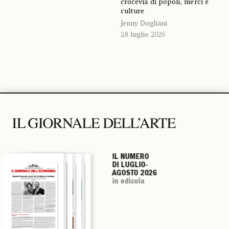
crocevia di popoli, merci e
culture
Jenny Dogliani
28 luglio 2026
IL NUMERO
IL NUMERO
IL NUMERO
IL NUMERO
DI LUGLIO-
DI LUGLIO-
DI LUGLIO-
DI LUGLIO-
AGOSTO 2026
AGOSTO 2026
AGOSTO 2026
AGOSTO 2026
in edicola
in edicola
in edicola
in edicola