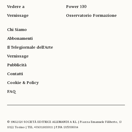
Vedere a
Power 100
Vernissage
Osservatorio Formazione
Chi Siamo
Abbonamenti
Il Telegiornale dell'Arte
Vernissage
Pubblicità
Contatti
Cookie & Policy
FAQ
© 1983-2026 SOCIETÀ EDITRICE ALLEMANDI A R.L. | Piazza Emanuele Filiberto, 13
10122 Torino | TEL. +39.011.819.9111 | P.IVA 13153930014