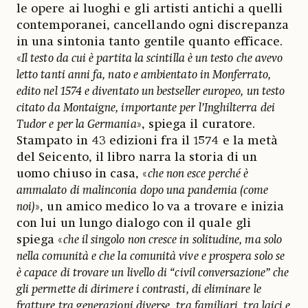
le opere ai luoghi e gli artisti antichi a quelli
contemporanei, cancellando ogni discrepanza
in una sintonia tanto gentile quanto efficace.
«
Il testo da cui è partita la scintilla è un testo che avevo
letto tanti anni fa, nato e ambientato in Monferrato,
edito nel 1574 e diventato un bestseller europeo, un testo
citato da Montaigne, importante per l’Inghilterra dei
Tudor e per la Germania
», spiega il curatore.
Stampato in 43 edizioni fra il 1574 e la metà
del Seicento, il libro narra la storia di un
uomo chiuso in casa, «
che non esce perché è
ammalato di malinconia dopo una pandemia (come
noi)
», un amico medico lo va a trovare e inizia
con lui un lungo dialogo con il quale gli
spiega «
che il singolo non cresce in solitudine, ma solo
nella comunità e che la comunità vive e prospera solo se
è capace di trovare un livello di “civil conversazione” che
gli permette di dirimere i contrasti, di eliminare le
fratture tra generazioni diverse,
tra familiari, tra laici e