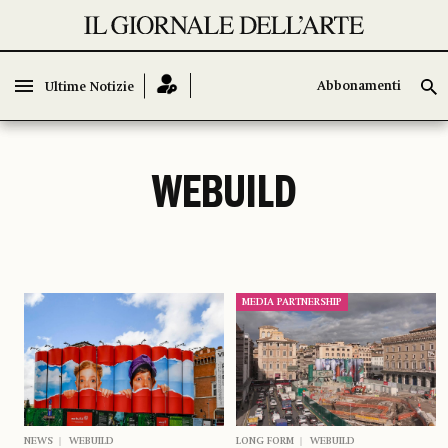
Abbonamenti
Abbonamenti
Ultime Notizie
Ultime Notizie
WEBUILD
MEDIA PARTNERSHIP
NEWS
WEBUILD
LONG FORM
WEBUILD