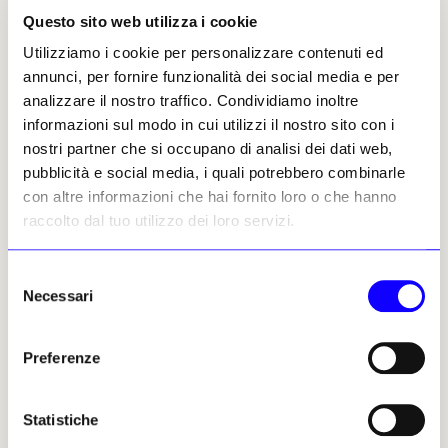
realizzazione della Linea C,
Questo sito web utilizza i cookie
connettendo infrastrutture,
storia, arte e paesaggio
Utilizziamo i cookie per personalizzare contenuti ed
urbano
annunci, per fornire funzionalità dei social media e per
Gianfranco Ferroni
analizzare il nostro traffico. Condividiamo inoltre
06 dicembre 2025
informazioni sul modo in cui utilizzi il nostro sito con i
nostri partner che si occupano di analisi dei dati web,
MEDIA PARTNERSHIP
pubblicità e social media, i quali potrebbero combinarle
con altre informazioni che hai fornito loro o che hanno
raccolto dal tuo utilizzo dei loro servizi.
Selezione
Necessari
del
NEWS
RECENSIONI
consenso
«Evolutio» 120 Anni di
Preferenze
Progresso in Mostra all’Ara
Pacis
La mostra «Evolutio. Building
Statistiche
the future for the last 120
years», dal 7 ottobre al 9