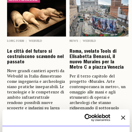
LONG FORM
WEBUILD
NEWS
WEBUILD
Le città del futuro si
Roma, svelato Tools di
costruiscono scavando nel
Elisabetta Benassi, il
passato
nuovo Murales per la
Metro C a piazza Venezia
Nove grandi cantieri aperti da
Webuild in Italia dimostrano
Per il terzo capitolo del
come ingegneria e archeologia
progetto «Murales. Arte
siano pratiche inseparabili. Le
contemporanea in metro», un
tecnologie e le competenze di
omaggio alle mani e agli
ambito infrastruttrale
strumenti di operai e
rendono possibili nuove
archeologi che stanno
scoperte e indagini su larga
ridisegnando il sottosuolo
scala altrimenti inaccessibili
della Capitale. L’iniziativa è
promossa dal consorzio
Jenny Dogliani
guidato da Webuild e Vianini
09 dicembre 2025
Lavori, impegnato nella