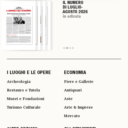
IL NUMERO
IL NUMERO
IL NUMERO
IL NUMERO
DI LUGLIO-
DI LUGLIO-
DI LUGLIO-
DI LUGLIO-
AGOSTO 2026
AGOSTO 2026
AGOSTO 2026
AGOSTO 2026
in edicola
in edicola
in edicola
in edicola
I LUOGHI E LE OPERE
ECONOMIA
Archeologia
Fiere e Gallerie
Restauro e Tutela
Antiquari
Musei e Fondazioni
Aste
Turismo Culturale
Arte & Imprese
Mercato