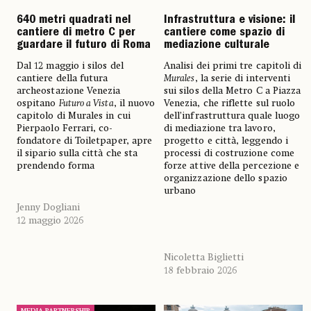
640 metri quadrati nel
Infrastruttura e visione: il
cantiere di metro C per
cantiere come spazio di
guardare il futuro di Roma
mediazione culturale
Dal 12 maggio i silos del
Analisi dei primi tre capitoli di
cantiere della futura
Murales
, la serie di interventi
archeostazione Venezia
sui silos della Metro C a Piazza
ospitano
Futuro a Vista
, il nuovo
Venezia, che riflette sul ruolo
capitolo di Murales in cui
dell’infrastruttura quale luogo
Pierpaolo Ferrari, co-
di mediazione tra lavoro,
fondatore di Toiletpaper, apre
progetto e città, leggendo i
il sipario sulla città che sta
processi di costruzione come
prendendo forma
forze attive della percezione e
organizzazione dello spazio
urbano
Jenny Dogliani
12 maggio 2026
Nicoletta Biglietti
18 febbraio 2026
MEDIA PARTNERSHIP