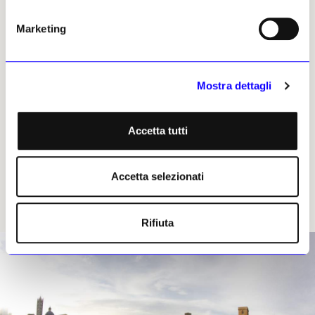
indietro nel tempo illuminando luoghi e monumenti, usi
e costumi di questa straordinaria civiltà
Marketing
Memoria etrusca
Chiusi
Da Chiusi a Siena
Mostra dettagli
Cortona
Arezzo
Volterra
Accetta tutti
Populonia
Vetulonia
Roselle e Grosseto
Accetta selezionati
Sovana e Pitigliano
Rifiuta