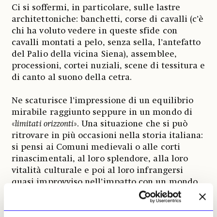
Ci si soffermi, in particolare, sulle lastre
architettoniche: banchetti, corse di cavalli (c’è
chi ha voluto vedere in queste sfide con
cavalli montati a pelo, senza sella, l’antefatto
del Palio della vicina Siena), assemblee,
processioni, cortei nuziali, scene di tessitura e
di canto al suono della cetra.
Ne scaturisce l’impressione di un equilibrio
mirabile raggiunto seppure in un mondo di
«
limitati orizzonti
». Una situazione che si può
ritrovare in più occasioni nella storia italiana:
si pensi ai Comuni medievali o alle corti
rinascimentali, al loro splendore, alla loro
vitalità culturale e poi al loro infrangersi
quasi improvviso nell’impatto con un mondo
nuovo a cui non seppero adattarsi e a cui
forse strutturalmente non potevano aprirsi.