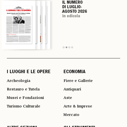
IL NUMERO
IL NUMERO
IL NUMERO
IL NUMERO
DI LUGLIO-
DI LUGLIO-
DI LUGLIO-
DI LUGLIO-
AGOSTO 2026
AGOSTO 2026
AGOSTO 2026
AGOSTO 2026
in edicola
in edicola
in edicola
in edicola
I LUOGHI E LE OPERE
ECONOMIA
Archeologia
Fiere e Gallerie
Restauro e Tutela
Antiquari
Musei e Fondazioni
Aste
Turismo Culturale
Arte & Imprese
Mercato