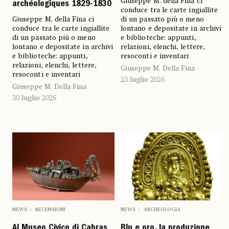
Giuseppe M. della Fina ci
archéologiques 1829-1830
conduce tra le carte ingiallite
Giuseppe M. della Fina ci
di un passato più o meno
conduce tra le carte ingiallite
lontano e depositate in archivi
di un passato più o meno
e biblioteche: appunti,
lontano e depositate in archivi
relazioni, elenchi, lettere,
e biblioteche: appunti,
resoconti e inventari
relazioni, elenchi, lettere,
Giuseppe M. Della Fina
resoconti e inventari
23 luglio 2026
Giuseppe M. Della Fina
30 luglio 2026
NEWS
RECENSIONI
NEWS
ARCHEOLOGIA
Al Museo Civico di Cabras
Blu e oro, la produzione