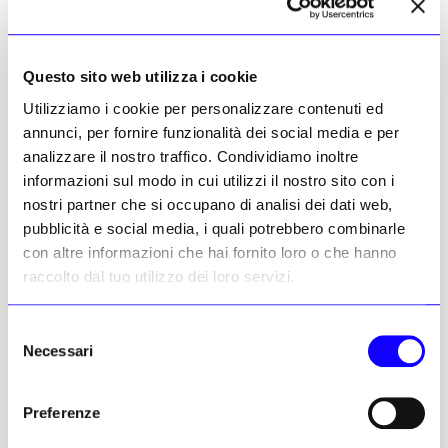
Questo sito web utilizza i cookie
Ada Masoero
Giornalista e critico d’arte
Utilizziamo i cookie per personalizzare contenuti ed
Leggi i suoi articoli
annunci, per fornire funzionalità dei social media e per
analizzare il nostro traffico. Condividiamo inoltre
informazioni sul modo in cui utilizzi il nostro sito con i
Altri articoli dell'autore
nostri partner che si occupano di analisi dei dati web,
pubblicità e social media, i quali potrebbero combinarle
con altre informazioni che hai fornito loro o che hanno
raccolto dal tuo utilizzo dei loro servizi.
Selezione
Necessari
del
consenso
NEWS
RESTAURO E TUTELA
NEWS
Preferenze
NOTIZIE POLITICHE E PROFESSIONALI
Homo Faber 2026: