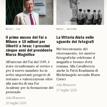
NEWS
FAI
NEWS
MOSTRE
Il primo museo del Fai a
La Vittoria Alata nello
Milano e 10 milioni per
sguardo dei fotografi
Olivetti a Ivrea: i prossimi
Nel bicentenario del
cinque anni del presidente
ritrovamento, tre mostre
Marco Magnifico
fotografiche celebrano il
All’interno del Fai dal 1985, è
magnifico bronzo d’età
stato riconfermato al vertice e
romana. Alla Cavallerizza
per il nuovo mandato ha in
anche la Pietà Rondanini di
serbo importanti progetti di
Michelangelo secondo Mario
restauro e valorizzazione oltre
Cresci
alla nascita di una Fai
Ada Masoero
Academy per la formazione del
17 luglio 2026
personale
Ada Masoero
20 luglio 2026