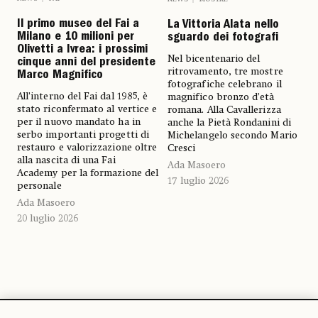
Il primo museo del Fai a
La Vittoria Alata nello
Milano e 10 milioni per
sguardo dei fotografi
Olivetti a Ivrea: i prossimi
Nel bicentenario del
cinque anni del presidente
ritrovamento, tre mostre
Marco Magnifico
fotografiche celebrano il
All’interno del Fai dal 1985, è
magnifico bronzo d’età
stato riconfermato al vertice e
romana. Alla Cavallerizza
per il nuovo mandato ha in
anche la Pietà Rondanini di
serbo importanti progetti di
Michelangelo secondo Mario
restauro e valorizzazione oltre
Cresci
alla nascita di una Fai
Ada Masoero
Academy per la formazione del
17 luglio 2026
personale
Ada Masoero
20 luglio 2026