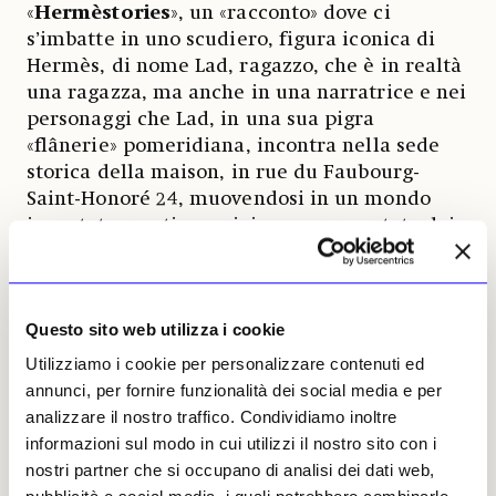
«
Hermèstories
», un «racconto» dove ci
s’imbatte in uno scudiero, figura iconica di
Hermès, di nome Lad, ragazzo, che è in realtà
una ragazza, ma anche in una narratrice e nei
personaggi che Lad, in una sua pigra
«flânerie» pomeridiana, incontra nella sede
storica della maison, in rue du Faubourg-
Saint-Honoré 24, muovendosi in un mondo
incantato, poetico e gioioso, commentato dai
suoni creati dal rumorista Monsieur Bruit
(cioè «rumore») con gli oggetti tipici della
Maison. Ci sono i
carré
, i celebri foulard
Questo sito web utilizza i cookie
quadrati di seta, ci sono le inconfondibili
scatole arancioni
, c’è l’altrettanto
Utilizziamo i cookie per personalizzare contenuti ed
inconfondibile
coperta da cavallo
di Hermès
annunci, per fornire funzionalità dei social media e per
e ci sono gli innumerevoli oggetti creati dagli
analizzare il nostro traffico. Condividiamo inoltre
artigiani che lavorano qui, con i loro saperi
informazioni sul modo in cui utilizzi il nostro sito con i
tramandati dalla Maison stessa, che ne
nostri partner che si occupano di analisi dei dati web,
promuove la continua formazione.