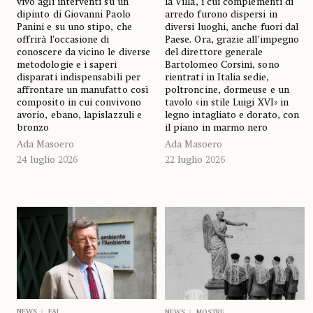
vivo agli interventi su un
la Villa, i cui complementi di
dipinto di Giovanni Paolo
arredo furono dispersi in
Panini e su uno stipo, che
diversi luoghi, anche fuori dal
offrirà l’occasione di
Paese. Ora, grazie all’impegno
conoscere da vicino le diverse
del direttore generale
metodologie e i saperi
Bartolomeo Corsini, sono
disparati indispensabili per
rientrati in Italia sedie,
affrontare un manufatto così
poltroncine, dormeuse e un
composito in cui convivono
tavolo «in stile Luigi XVI» in
avorio, ebano, lapislazzuli e
legno intagliato e dorato, con
bronzo
il piano in marmo nero
Ada Masoero
Ada Masoero
24 luglio 2026
22 luglio 2026
NEWS
FAI
NEWS
MOSTRE