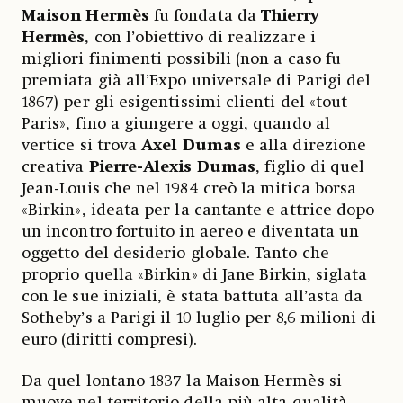
Maison Hermès
fu fondata da
Thierry
Hermès
, con l’obiettivo di realizzare i
migliori finimenti possibili (non a caso fu
premiata già all’Expo universale di Parigi del
1867) per gli esigentissimi clienti del «tout
Paris», fino a giungere a oggi, quando al
vertice si trova
Axel Dumas
e alla direzione
creativa
Pierre-Alexis Dumas
, figlio di quel
Jean-Louis che nel 1984 creò la mitica borsa
«Birkin», ideata per la cantante e attrice dopo
un incontro fortuito in aereo e diventata un
oggetto del desiderio globale. Tanto che
proprio quella «Birkin» di Jane Birkin, siglata
con le sue iniziali, è stata battuta all’asta da
Sotheby’s a Parigi il 10 luglio per 8,6 milioni di
euro (diritti compresi).
Da quel lontano 1837 la Maison Hermès si
muove nel territorio della più alta qualità,