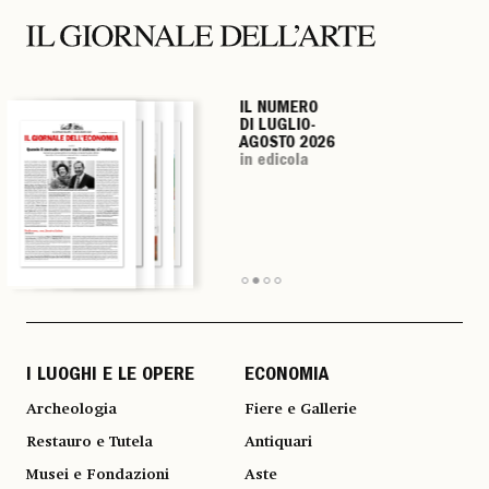
IL NUMERO
IL NUMERO
IL NUMERO
IL NUMERO
DI LUGLIO-
DI LUGLIO-
DI LUGLIO-
DI LUGLIO-
AGOSTO 2026
AGOSTO 2026
AGOSTO 2026
AGOSTO 2026
in edicola
in edicola
in edicola
in edicola
I LUOGHI E LE OPERE
ECONOMIA
Archeologia
Fiere e Gallerie
Restauro e Tutela
Antiquari
Musei e Fondazioni
Aste