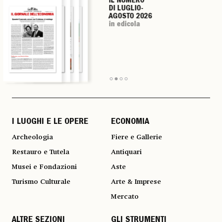
IL NUMERO
IL NUMERO
IL NUMERO
IL NUMERO
DI LUGLIO-
DI LUGLIO-
DI LUGLIO-
DI LUGLIO-
AGOSTO 2026
AGOSTO 2026
AGOSTO 2026
AGOSTO 2026
in edicola
in edicola
in edicola
in edicola
I LUOGHI E LE OPERE
ECONOMIA
Archeologia
Fiere e Gallerie
Restauro e Tutela
Antiquari
Musei e Fondazioni
Aste
Turismo Culturale
Arte & Imprese
Mercato
ALTRE SEZIONI
GLI STRUMENTI