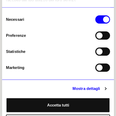
riservata
Selezione
Necessari
del
consenso
Preferenze
Alessia De Michelis
Leggi i suoi articoli
Statistiche
ARTICOLI CORRELATI
Marketing
Notizie politiche e professionali
Trump prende di mira la
Smithsonian: «Dà un’immagine
Mostra dettagli
negativa degli Usa»
Redazione
22 agosto 2025
Accetta tutti