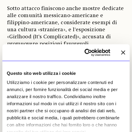
Sotto attacco finiscono anche mostre dedicate
alle comunità messicano-americane e
filippino-americane, considerate esempi di
una cultura «straniera», e l’esposizione
«Girlhood (It’s Complicated)», accusata di
promuovere posizioni favorevoli
all’immigrazione irregolare, ai diritti delle
persone transgender e a modelli femminili
ritenuti contrari ai valori tradizionali.
Questo sito web utilizza i cookie
In una nota, lo Smithsonian ha ribadito il
Utilizziamo i cookie per personalizzare contenuti ed
proprio impegno verso una ricerca
annunci, per fornire funzionalità dei social media e per
«indipendente e apartitica», riaffermando una
analizzare il nostro traffico. Condividiamo inoltre
missione che da oltre 180 anni costituisce uno
informazioni sul modo in cui utilizzi il nostro sito con i
dei principi fondanti dell’istituzione.
nostri partner che si occupano di analisi dei dati web,
pubblicità e social media, i quali potrebbero combinarle
con altre informazioni che hai fornito loro o che hanno
Alessia De Michelis, 09 luglio
2026 | © Riproduzione
raccolto dal tuo utilizzo dei loro servizi.