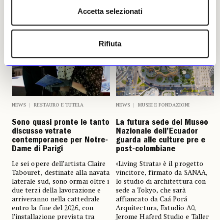
Altri articoli dell'autore
Accetta selezionati
Rifiuta
NEWS
RESTAURO E TUTELA
NEWS
MUSEI E FONDAZIONI
Sono quasi pronte le tanto
La futura sede del Museo
discusse vetrate
Nazionale dell’Ecuador
contemporanee per Notre-
guarda alle culture pre e
Dame di Parigi
post-colombiane
Le sei opere dell’artista Claire
«Living Strata» è il progetto
Tabouret, destinate alla navata
vincitore, firmato da SANAA,
laterale sud, sono ormai oltre i
lo studio di architettura con
due terzi della lavorazione e
sede a Tokyo, che sarà
arriveranno nella cattedrale
affiancato da Caá Porá
entro la fine del 2026, con
Arquitectura, Estudio A0,
l’installazione prevista tra
Jerome Haferd Studio e Taller