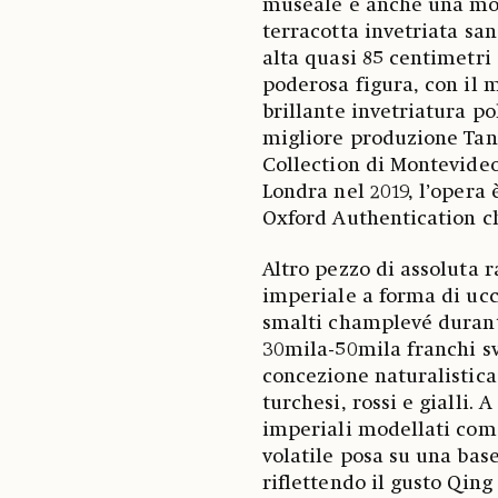
museale è anche una mo
terracotta invetriata san
alta quasi 85 centimetri
poderosa figura, con il m
brillante invetriatura p
migliore produzione Tang
Collection di Montevideo
Londra nel 2019, l’oper
Oxford Authentication ch
Altro pezzo di assoluta ra
imperiale a forma di ucc
smalti champlevé durante
30mila-50mila franchi svi
concezione naturalistica 
turchesi, rossi e gialli.
imperiali modellati come
volatile posa su una base
riflettendo il gusto Qing 