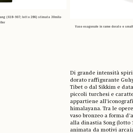
 Tang (618–907; lotto 286) stimata 30mila-
ller
Vaso esagonale in rame dorato e smalti
Di grande intensità spir
dorato raffigurante Guhy
Tibet o dal Sikkim e data
piccoli turchesi e caratt
appartiene all’iconografi
himalayana. Tra le opere
vaso bronzeo a forma d’a
alla dinastia Song (lotto 
animata da motivi arcaiz