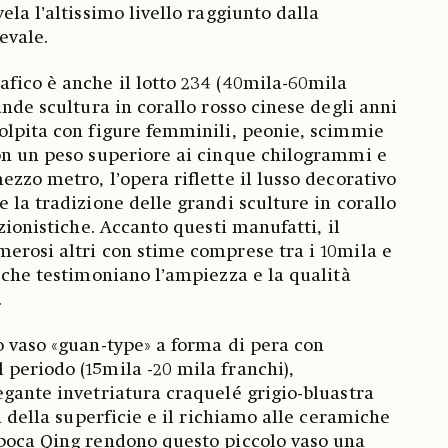
ela l’altissimo livello raggiunto dalla
evale.
fico è anche il lotto 234 (40mila-60mila
ande scultura in corallo rosso cinese degli anni
olpita con figure femminili, peonie, scimmie
on un peso superiore ai cinque chilogrammi e
zzo metro, l’opera riflette il lusso decorativo
 la tradizione delle grandi sculture in corallo
ezionistiche. Accanto questi manufatti, il
erosi altri con stime comprese tra i 10mila e
i che testimoniano l’ampiezza e la qualità
.
o vaso «guan-type» a forma di pera con
periodo (15mila -20 mila franchi),
egante invetriatura craquelé grigio-bluastra
za della superficie e il richiamo alle ceramiche
epoca Qing rendono questo piccolo vaso una