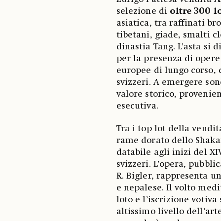
selezione di
oltre 300 l
asiatica, tra raffinati b
tibetani, giade, smalti 
dinastia Tang. L’asta si 
per la presenza di opere
europee di lungo corso, 
svizzeri. A emergere son
valore storico, provenien
esecutiva.
Tra i top lot della vendi
rame dorato dello Shaka
databile agli inizi del X
svizzeri. L’opera, pubbl
R. Bigler, rappresenta un
e nepalese. Il volto medi
loto e l’iscrizione votiv
altissimo livello dell’ar