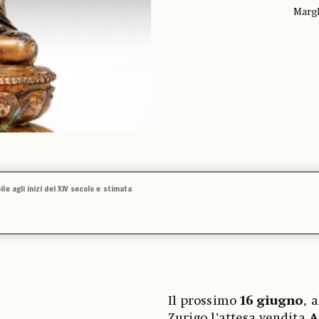
Margh
e agli inizi del XIV secolo e stimata
Il prossimo
16 giugno
, 
Zurigo l’attesa vendita
A