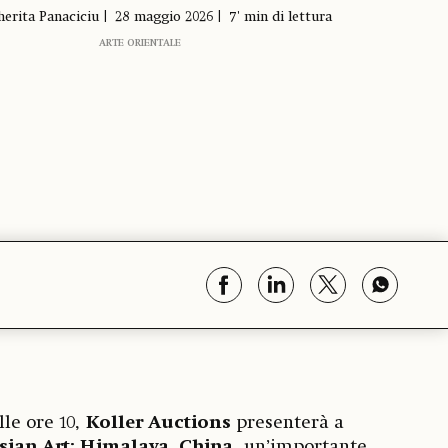
erita Panaciciu
28 maggio 2026
7' min di lettura
ARTE ORIENTALE
alle ore 10,
Koller Auctions
presenterà a
sian Art: Himalaya, China
, un’importante