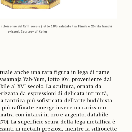
 cloisonné del XVIII secolo (lotto 184), valutato tra 18mila e 25mila franchi
svizzeri. Courtesy of Koller
ituale anche una rara figura in lega di rame
asamaja Yab-Yum, lotto 107, proveniente dal
bile al XVI secolo. La scultura, ornata da
erizzata da espressioni di delicata intimità,
a tantrica più sofisticata dell’arte buddhista
 più raffinate emerge invece un rarissimo
natra con intarsi in oro e argento, databile
170). La superficie scura della lega metallica è
zanti in metalli preziosi, mentre la silhouette