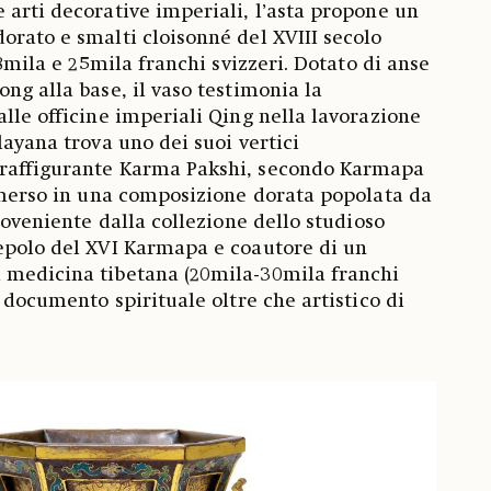
 arti decorative imperiali, l’asta propone un
orato e smalti cloisonné del XVIII secolo
 18mila e 25mila franchi svizzeri. Dotato di anse
ng alla base, il vaso testimonia la
alle officine imperiali Qing nella lavorazione
layana trova uno dei suoi vertici
 raffigurante Karma Pakshi, secondo Karmapa
immerso in una composizione dorata popolata da
proveniente dalla collezione dello studioso
epolo del XVI Karmapa e coautore di un
 medicina tibetana (20mila-30mila franchi
n documento spirituale oltre che artistico di