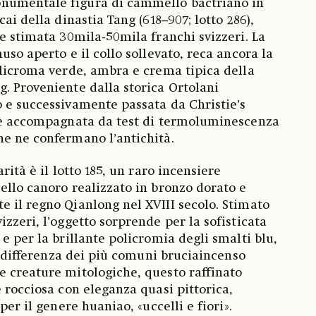
numentale figura di cammello bactriano in
cai della dinastia Tang (618–907; lotto 286),
 e stimata 30mila-50mila franchi svizzeri. La
uso aperto e il collo sollevato, reca ancora la
olicroma verde, ambra e crema tipica della
. Proveniente dalla storica Ortolani
 e successivamente passata da Christie’s
a è accompagnata da test di termoluminescenza
e ne confermano l’antichità.
rità è il lotto 185, un raro incensiere
ello canoro realizzato in bronzo dorato e
 il regno Qianlong nel XVIII secolo. Stimato
zzeri, l’oggetto sorprende per la sofisticata
e per la brillante policromia degli smalti blu,
 A differenza dei più comuni bruciaincenso
 creature mitologiche, questo raffinato
 rocciosa con eleganza quasi pittorica,
per il genere huaniao, «uccelli e fiori».