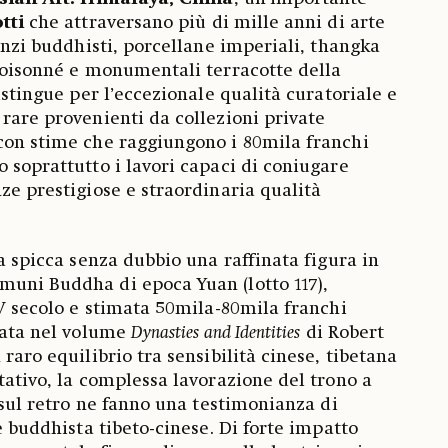
otti
che attraversano più di mille anni di arte
ronzi buddhisti, porcellane imperiali, thangka
cloisonné e monumentali terracotte della
distingue per l’eccezionale qualità curatoriale e
 rare provenienti da collezioni private
con stime che raggiungono i 80mila franchi
o soprattutto i lavori capaci di coniugare
ze prestigiose e straordinaria qualità
ta spicca senza dubbio una raffinata figura in
muni Buddha di epoca Yuan (lotto 117),
IV secolo e stimata 50mila-80mila franchi
icata nel volume
Dynasties and Identities
di Robert
 raro equilibrio tra sensibilità cinese, tibetana
tativo, la complessa lavorazione del trono a
a sul retro ne fanno una testimonianza di
te buddhista tibeto-cinese. Di forte impatto