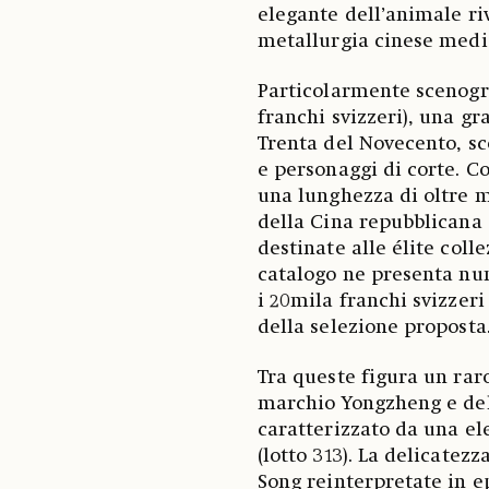
elegante dell’animale riv
metallurgia cinese medi
Particolarmente scenogra
franchi svizzeri), una gr
Trenta del Novecento, sc
e personaggi di corte. C
una lunghezza di oltre me
della Cina repubblicana e
destinate alle élite coll
catalogo ne presenta num
i 20mila franchi svizzer
della selezione proposta
Tra queste figura un rar
marchio Yongzheng e del 
caratterizzato da una el
(lotto 313). La delicatez
Song reinterpretate in 