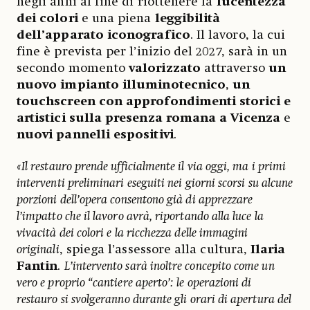
negli anni al fine di riottenere la
lucentezza
dei colori
e una piena
leggibilità
dell’apparato iconografico
. Il lavoro, la cui
fine è prevista per l’inizio del 2027, sarà in un
secondo momento
valorizzato
attraverso
un
nuovo impianto illuminotecnico
,
un
touchscreen con approfondimenti storici e
artistici sulla presenza romana a Vicenza
e
nuovi pannelli espositivi
.
«Il restauro prende ufficialmente il via oggi, ma i primi
interventi preliminari eseguiti nei giorni scorsi su alcune
porzioni dell’opera consentono già di apprezzare
l’impatto che il lavoro avrà, riportando alla luce la
vivacità dei colori e la ricchezza delle immagini
originali
, spiega l’assessore alla cultura,
Ilaria
Fantin
.
L’intervento sarà inoltre concepito come un
vero e proprio “cantiere aperto’: le operazioni di
restauro si svolgeranno durante gli orari di apertura del