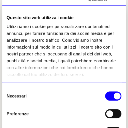
Questo sito web utilizza i cookie
Cecilia Paccagnella
Utilizziamo i cookie per personalizzare contenuti ed
Leggi i suoi articoli
annunci, per fornire funzionalità dei social media e per
analizzare il nostro traffico. Condividiamo inoltre
informazioni sul modo in cui utilizzi il nostro sito con i
Altri articoli dell'autore
nostri partner che si occupano di analisi dei dati web,
pubblicità e social media, i quali potrebbero combinarle
con altre informazioni che hai fornito loro o che hanno
raccolto dal tuo utilizzo dei loro servizi.
Selezione
Necessari
del
consenso
NEWS
ANTICIPAZIONI
NEWS
Preferenze
NOTIZIE POLITICHE E PROFESSIONALI
La luce di Bruna Esposito
illumina gli spazi di
L’arte contemporanea fa