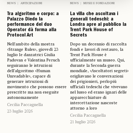
NEWS
ANTICIPAZIONI
NEWS
MUSEI E FONDAZIONI
Tra algoritmo e corpo: a
La villa che ascoltava i
Palazzo Diedo la
generali tedeschi: a
performance del duo
Londra apre al pubblico la
Operator dà forma alla
Trent Park House of
Protocol Art
Secrets
Nell’ambito della mostra
Dopo un decennio di raccolta
«Strange Rules», giovedì 23
fondi e lavori di restauro, la
luglio le danzatrici Giulia
Trent Park House è
Padovan e Valentina Peruch
ufficialmente un museo. Qui,
seguiranno le istruzioni
durante la Seconda guerra
dell’algoritmo «Human
mondiale, «Ascoltatori segreti»
Unreadable», capace di
origliavano le conversazioni
generare istruzioni di
dei prigionieri, perlopiù
movimento che possono essere
ufficiali tedeschi che vivevano
prescritte ma non eseguite
nel lusso ed erano ignari delle
autonomamente
apparecchiature di
intercettazione nascoste
Cecilia Paccagnella
attorno a loro
23 luglio 2026
Cecilia Paccagnella
21 luglio 2026