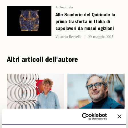
Archeologia
Alle Scuderie del Quirinale la
prima trasferta in Italia di
capolavori da musei egiziani
Vittorio Bertello
29 maggio 2025
Altri articoli dell'autore
NEWS
ADDII
NEWS
POLITICA
Addio a Maria Rita Cerilli
Salvatore Nastasi rieletto