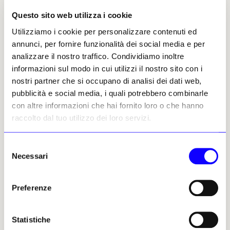
presidente Siae
La comunità dell'arte italiana
Questo sito web utilizza i cookie
all’unanimità
piange la prematura
Utilizziamo i cookie per personalizzare contenuti ed
scomparsa di Maria Rita
Parere favorevole della
Cerilli, Head of
Commissione Cultura della
annunci, per fornire funzionalità dei social media e per
Communication Department
Camera (27 voti a favore,
analizzare il nostro traffico. Condividiamo inoltre
della Collezione Peggy
nessuno contrario) e della
informazioni sul modo in cui utilizzi il nostro sito con i
Guggenheim di Venezia
Commissione Cultura del
Senato (20 voti a favore,
nostri partner che si occupano di analisi dei dati web,
Redazione
nessuno contrario)
pubblicità e social media, i quali potrebbero combinarle
06 agosto 2026
Redazione
con altre informazioni che hai fornito loro o che hanno
05 agosto 2026
raccolto dal tuo utilizzo dei loro servizi.
Selezione
Necessari
del
consenso
Preferenze
Statistiche
NEWS
ARTE ANTICA
NEWS
ADDII