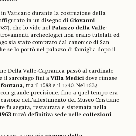
 in Vaticano durante la costruzione della
raffigurato in un disegno di
Giovanni
587), che lo vide nel
Palazzo della Valle-
ritrovamenti archeologici non erano tutelati ed
fago sia stato comprato dal canonico di San
e se lo portò nel palazzo di famiglia dopo il
ione Della Valle-Capranica passò al cardinale
e il sarcofago finì a
Villa Medici
dove rimase
e
fontana
, tra il 1588 e il 1740. Nel 1632
 con grande precisione, fino a quel tempo era
occasione dell’allestimento del Museo Cristiano
te fu segata, restaurata e sistemata nella
1963
trovò definitiva sede nelle
collezioni