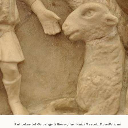
Particolare del «Sarcofago di Giona», fine III-inizi IV secolo, Musei Vaticani