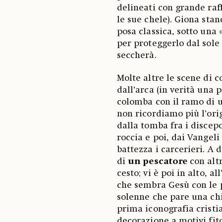
delineati con grande raf
le sue chele). Giona stan
posa classica, sotto una 
per proteggerlo dal sole
seccherà.
Molte altre le scene di 
dall’arca (in verità una 
colomba con il ramo di u
non ricordiamo più l’origi
dalla tomba fra i discepo
roccia e poi, dai Vangeli
battezza i carcerieri. A d
di
un pescatore
con alt
cesto; vi è poi in alto, a
che sembra Gesù con le 
solenne che pare una chi
prima iconografia cristi
decorazione a motivi fit