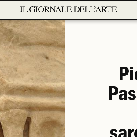
Pi
Pas
sar