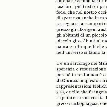
antenati? Se non la si ri
lasciarci più tristi di p
fede, che nel nostro occ
di speranza anche in mo
rassegnarsi a scomparire
presso gli aborigeni aust
gli abitanti di un piccol
piccolo giro. Giunti al 
paura e tutti quelli che 
nell’universo si fanno l
C’è un sarcofago nei
Mus
speranza e resurrezione 
perché in realtà non è co
di Giona»
. In questo sa
rappresentazioni bibliche
2,11), quello che fu ingo
risputato su una roccia. 
greco «sarkophágos», che 