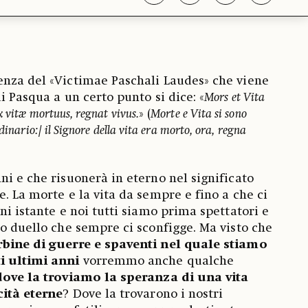
enza del «Victimae Paschali Laudes» che viene
i Pasqua a un certo punto si dice: «
Mors et Vita
x vitæ mortuus, regnat vivus.
» (
Morte e Vita si sono
rdinario:
/
il Signore della vita era morto, ora, regna
ni e che risuonerà in eterno nel significato
. La morte e la vita da sempre e fino a che ci
ni istante e noi tutti siamo prima spettatori e
to duello che sempre ci sconfigge. Ma visto che
rbine di guerre e spaventi nel quale stiamo
ti ultimi anni
vorremmo anche qualche
dove la troviamo la speranza di una vita
cità eterne
? Dove la trovarono i nostri