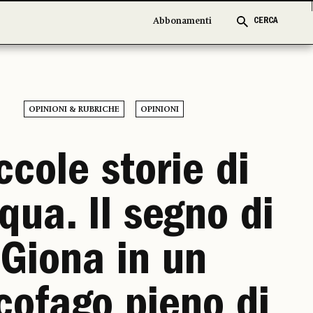
Abbonamenti
Abbonamenti
CERCA
CERCA
OPINIONI & RUBRICHE
OPINIONI
ccole storie di
qua. Il segno di
Giona in un
cofago pieno di