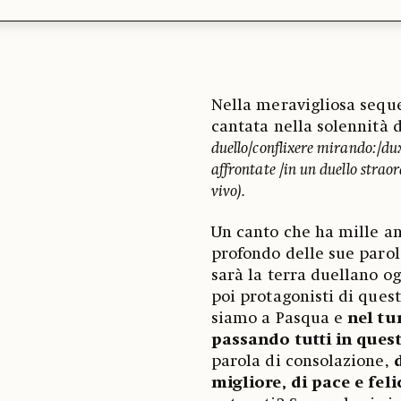
Nella meravigliosa sequ
cantata nella solennità d
duello/conflixere mirando:/du
affrontate /in un duello strao
vivo).
Un canto che ha mille an
profondo delle sue parole
sarà la terra duellano og
poi protagonisti di ques
siamo a Pasqua e
nel tu
passando tutti in ques
parola di consolazione,
migliore, di pace e feli