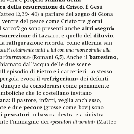
una vera e propria
summa della
ca della resurrezione di Cristo
. È Gesù
Matteo 12,39- 40) a parlare del segno di Giona
l ventre del pesce come Cristo tre giorni
l sarcofago sono presenti anche
altri «segni»
esurrezione
di Lazzaro, e quello del
diluvio
,
 La raffigurazione ricorda, come afferma san
 stati totalmente uniti a lui con una morte simile alla
a risurrezione
» (Romani 6,5). Anche il
battesimo
,
chiamato dall’acqua delle due scene
l’episodio di Pietro e i carcerieri. Lo stesso
 pergola evoca il
«refrigerium»
dei defunti
 è dunque da considerarsi come pienamente
mboliche che lo costellano invitano
ana: il pastore, infatti, veglia anch’esso,
nte e due
pecore
(grosse come bovi) sono
ti
pescatori
in basso a destra e a sinistra
te l’immagine dei «
pescatori di uomini
» (Matteo