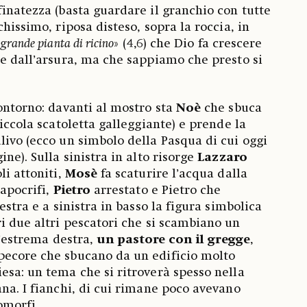
finatezza (basta guardare il granchio con tutte
chissimo, riposa disteso, sopra la roccia, in
«
grande pianta di ricino
» (4,6) che Dio fa crescere
 e dall’arsura, ma che sappiamo che presto si
contorno: davanti al mostro sta
Noè
che sbuca
piccola scatoletta galleggiante) e prende la
livo (ecco un simbolo della Pasqua di cui oggi
ne). Sulla sinistra in alto risorge
Lazzaro
li attoniti,
Mosè
fa scaturire l’acqua dalla
 apocrifi,
Pietro
arrestato e Pietro che
estra e a sinistra in basso la figura simbolica
ri due altri pescatori che si scambiano un
ll’estrema destra,
un pastore con il gregge
,
pecore che sbucano da un edificio molto
esa: un tema che si ritroverà spesso nella
ana. I fianchi, di cui rimane poco avevano
omorfi.