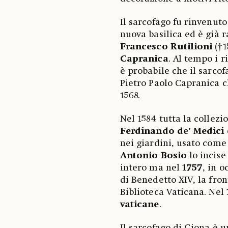
Il sarcofago fu rinvenuto
nuova basilica ed è già 
Francesco Rutilioni
(†1
Capranica
. Al tempo i 
è probabile che il sarco
Pietro Paolo Capranica ch
1568.
Nel 1584 tutta la collez
Ferdinando de’ Medici
nei giardini, usato com
Antonio Bosio
lo incise
intero ma nel
1757
, in 
di Benedetto XIV, la fron
Biblioteca Vaticana. Nel
vaticane
.