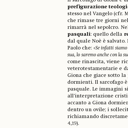
Il sarcofago di Giona è 
prefigurazione teologi
stesso nel Vangelo (cfr. 
che rimase tre giorni ne
rimarrà nel sepolcro. Ne
pasquali
: quello della
r
dal quale Noè è salvato.
Paolo che: «
Se infatti siamo
sua, lo saremo anche con la su
come rinascita, viene ri
veterotestamentarie e dal
Giona che giace sotto la
dormienti. Il sarcofago
pasquale. Le immagini si
all’interpretazione cristi
accanto a Giona dormie
dentro un ovile; i solleci
richiamando discretamen
4,19).