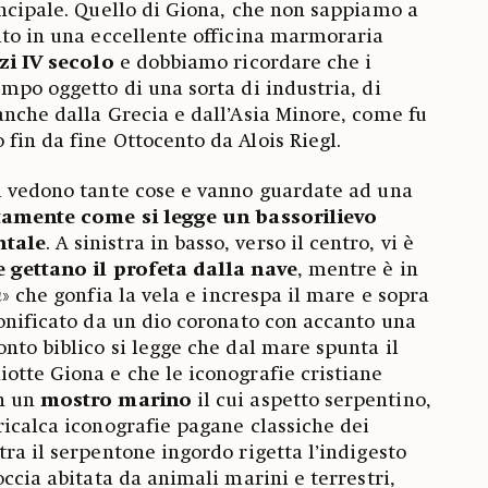
incipale. Quello di Giona, che non sappiamo a
ito in una eccellente officina marmoraria
izi IV secolo
e dobbiamo ricordare che i
empo oggetto di una sorta di industria, di
anche dalla Grecia e dall’Asia Minore, come fu
fin da fine Ottocento da Alois Riegl.
i vedono tante cose e vanno guardate ad una
tamente come si legge un bassorilievo
ntale
. A sinistra in basso, verso il centro, vi è
 gettano il profeta dalla nave
, mentre è in
a
» che gonfia la vela e increspa il mare e sopra
sonificato da un dio coronato con accanto una
onto biblico si legge che dal mare spunta il
iotte Giona e che le iconografie cristiane
in un
mostro marino
il cui aspetto serpentino,
ricalca iconografie pagane classiche dei
ra il serpentone ingordo rigetta l’indigesto
occia abitata da animali marini e terrestri,