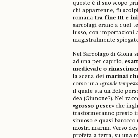
questo è il suo scopo pr
chi appartenne, fu scolp
romana
tra fine III e in
sarcofagi erano a quel t
lusso, con importazioni 
magistralmente spiegato 
Nel Sarcofago di Giona s
ad una per capirlo,
esat
medievale o rinascime
la scena dei
marinai che
corso una «
grande tempest
il quale sta un Eolo per
dea (Giunone?). Nel racc
«grosso pesce»
che ingh
trasformeranno presto 
sinuoso e quasi barocco 
mostri marini. Verso dest
profeta a terra, su una r