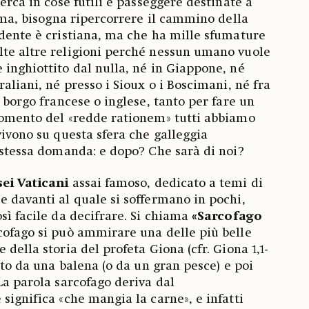
cerca in cose futili e passeggere destinate a
rima, bisogna ripercorrere il cammino della
idente è cristiana, ma che ha mille sfumature
lte altre religioni perché nessun umano vuole
 inghiottito dal nulla, né in Giappone, né
raliani, né presso i Sioux o i Boscimani, né fra
o borgo francese o inglese, tanto per fare un
momento del «redde rationem» tutti abbiamo
vivono su questa sfera che galleggia
a stessa domanda: e dopo? Che sarà di noi?
ei Vaticani
assai famoso, dedicato a temi di
e davanti al quale si soffermano in pochi,
sì facile da decifrare. Si chiama
«Sarcofago
rcofago si può ammirare una delle più belle
 della storia del profeta Giona (cfr. Giona 1,1-
iato da una balena (o da un gran pesce) e poi
La parola sarcofago deriva dal
significa «che mangia la carne», e infatti