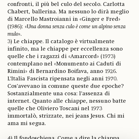
confronti, il più bel culo del secolo. Carlotta
Chabert, ballerina. Ma nessuno lo dirà meglio
di Marcello Mastroianni in «Ginger e Fred»
(1986): «U
na donna senza culo è come un alpino senza
mulo
».
3) Le chiappe. Il catalogo è virtualmente
infinito, ma le chiappe per eccellenza sono
quelle che i ragazzi di «Amarcord» (1973)
contemplano nel «Monumento ai Caduti di
Rimini» di Bernardino Boifava, anno 1926.
L’Italia Fascista ripensata negli anni 1970.
Cos’avevano in comune queste due epoche?
Sostanzialmente una cosa: l’assenza di
internet. Quanto alle chiappe, nessuno batte
quelle che Oliviero Toscani nel 1973
immortalò, strizzate, nei jeans Jesus. Chi mi
ama mi segua.
4) Il fondoschiena. Come a dire la chiappa