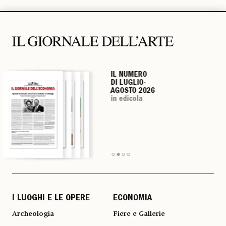
IL NUMERO
IL NUMERO
IL NUMERO
IL NUMERO
DI LUGLIO-
DI LUGLIO-
DI LUGLIO-
DI LUGLIO-
AGOSTO 2026
AGOSTO 2026
AGOSTO 2026
AGOSTO 2026
in edicola
in edicola
in edicola
in edicola
I LUOGHI E LE OPERE
ECONOMIA
Archeologia
Fiere e Gallerie