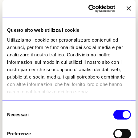
degli anni ‘80, patinata e cremata. Una su
tutte: Lo slip di Roberta. Quante hanno posato
a partire dal 1983 per quell’immagine che, più
di tutte, racconta, anzi incarna un decennio?
Questo sito web utilizza i cookie
Io ricordo Rosa Fumetto e, naturalmente, la
Utilizziamo i cookie per personalizzare contenuti ed
Hunziker.
annunci, per fornire funzionalità dei social media e per
analizzare il nostro traffico. Condividiamo inoltre
Si potrebbe continuare, prima che il nostro
informazioni sul modo in cui utilizzi il nostro sito con i
sguardo sia annichilito dal flusso inarrestabile
nostri partner che si occupano di analisi dei dati web,
di posteriori (in senso lato) che transitano nei
pubblicità e social media, i quali potrebbero combinarle
video degli smartphone a tutte le ore e sui
con altre informazioni che hai fornito loro o che hanno
quali, non si sa perché, non cadono le pecette
raccolto dal tuo utilizzo dei loro servizi.
dei social come sui capezzoli. Misteri del
corpo e sue censure. Certo, l’argomento è più
Selezione
che mai cool.
Necessari
del
consenso
[Stefano Causa]
Preferenze