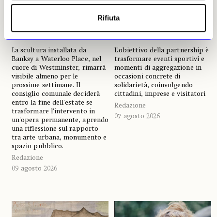
La statua di Banksy resta
Vialattea e Fondazione
Rifiuta
a Londra: Westminster
Allegra Agnelli insieme per
valuta l'acquisizione
sostenere la ricerca contro
permanente
il cancro
La scultura installata da
L’obiettivo della partnership è
Banksy a Waterloo Place, nel
trasformare eventi sportivi e
cuore di Westminster, rimarrà
momenti di aggregazione in
visibile almeno per le
occasioni concrete di
prossime settimane. Il
solidarietà, coinvolgendo
consiglio comunale deciderà
cittadini, imprese e visitatori
entro la fine dell'estate se
Redazione
trasformare l'intervento in
07 agosto 2026
un'opera permanente, aprendo
una riflessione sul rapporto
tra arte urbana, monumento e
spazio pubblico.
Redazione
09 agosto 2026