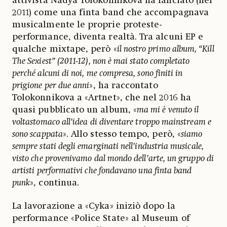
attivista Nadya Tolokonnikova ha lanciato (nel
2011) come una finta band che accompagnava
musicalmente le proprie proteste-
performance, diventa realtà. Tra alcuni EP e
qualche mixtape, però «
il nostro primo album, “Kill
The Sexiest” (2011-12), non è mai stato completato
perché alcuni di noi, me compresa, sono finiti in
prigione per due anni
», ha raccontato
Tolokonnikova a «Artnet», che nel 2016 ha
quasi pubblicato un album, «
ma mi è venuto il
voltastomaco all’idea di diventare troppo mainstream e
sono scappata
». Allo stesso tempo, però, «
siamo
sempre stati degli emarginati nell’industria musicale,
visto che provenivamo dal mondo dell’arte, un gruppo di
artisti performativi che fondavano una finta band
punk
», continua.
La lavorazione a «Cyka» iniziò dopo la
performance «Police State» al Museum of