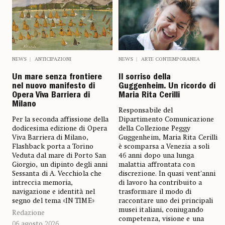
NEWS
ANTICIPAZIONI
NEWS
ARTE CONTEMPORANEA
Un mare senza frontiere
Il sorriso della
nel nuovo manifesto di
Guggenheim. Un ricordo di
Opera Viva Barriera di
Maria Rita Cerilli
Milano
Responsabile del
Per la seconda affissione della
Dipartimento Comunicazione
dodicesima edizione di Opera
della Collezione Peggy
Viva Barriera di Milano,
Guggenheim, Maria Rita Cerilli
Flashback porta a Torino
è scomparsa a Venezia a soli
Veduta dal mare di Porto San
46 anni dopo una lunga
Giorgio, un dipinto degli anni
malattia affrontata con
Sessanta di A. Vecchiola che
discrezione. In quasi vent'anni
intreccia memoria,
di lavoro ha contribuito a
navigazione e identità nel
trasformare il modo di
segno del tema «IN TIME»
raccontare uno dei principali
musei italiani, coniugando
Redazione
competenza, visione e una
06 agosto 2026