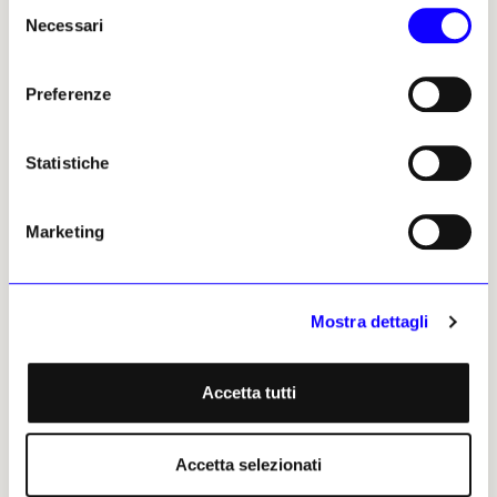
Selezione
Biennale Arte di Venezia 2026
Necessari
del
Blitz delle Pussy Riot alla
consenso
Biennale di Venezia tra
fumogeni e balaclava rosa:
Preferenze
«Per la Russia, la cultura è uno
strumento di guerra»
Statistiche
Redazione
06 maggio 2026
Marketing
Altri articoli dell'autore
Mostra dettagli
Accetta tutti
Accetta selezionati
NEWS
ARTE CONTEMPORANEA
NEWS
TURISMO CULTURALE