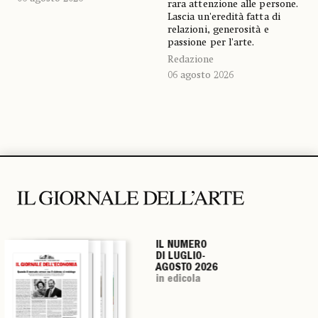
rara attenzione alle persone.
Lascia un'eredità fatta di
relazioni, generosità e
passione per l'arte.
Redazione
06 agosto 2026
IL NUMERO
IL NUMERO
IL NUMERO
IL NUMERO
DI LUGLIO-
DI LUGLIO-
DI LUGLIO-
DI LUGLIO-
AGOSTO 2026
AGOSTO 2026
AGOSTO 2026
AGOSTO 2026
in edicola
in edicola
in edicola
in edicola