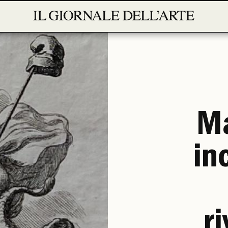
Ma
in
r