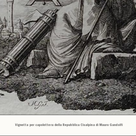
Vignetta per capolettera della Repubblica Cisalpina di Mauro Gandolfi