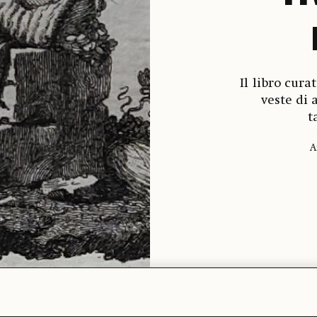
Il libro cur
veste di 
t
A