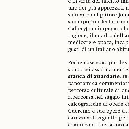
e in virtù del talento in
uno dei più apprezzati in
su invito del pittore Jo
suo dipinto «Declaration 
Gallery): un impegno che
ragione, il quadro dell’
mediocre e opaca, incap
gusti di un italiano abit
Poche cose sono più desi
sono così assolutament
stanca di guardarle
. I
panoramica commentata c
percorso culturale di que
ripercorsa nel saggio in
calcografiche di opere ce
Guercino e sue opere di 
carezzevoli vignette per
commoventi nella loro ac