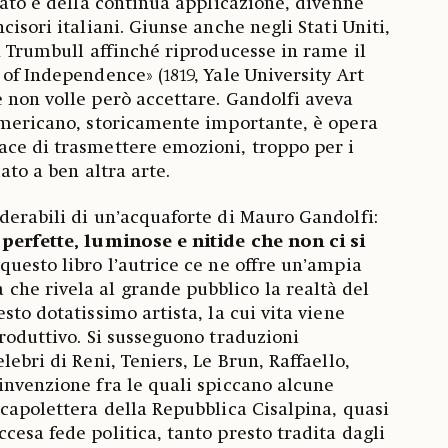
nato e della continua applicazione, divenne
cisori italiani. Giunse anche negli Stati Uniti,
hn Trumbull affinché riproducesse in rame il
of Independence» (1819, Yale University Art
 non volle però accettare. Gandolfi aveva
americano, storicamente importante, è opera
ace di trasmettere emozioni, troppo per i
uato a ben altra arte.
derabili di un’acquaforte di Mauro Gandolfi:
e
perfette, luminose e nitide che non ci si
n questo libro l’autrice ce ne offre un’ampia
he rivela al grande pubblico la realtà del
sto dotatissimo artista, la cui vita viene
troduttivo. Si susseguono traduzioni
lebri di Reni, Teniers, Le Brun, Raffaello,
invenzione fra le quali spiccano alcune
 capolettera della Repubblica Cisalpina, quasi
cesa fede politica, tanto presto tradita dagli