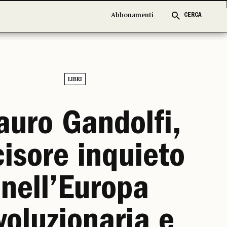
Abbonamenti
Abbonamenti
CERCA
CERCA
LIBRI
uro Gandolfi,
cisore inquieto
nell’Europa
ivoluzionaria e