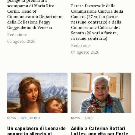
piange la prematura
scomparsa di Maria Rita
Parere favorevole della
Cerilli, Head of
Commissione Cultura della
Communication Department
Camera (27 voti a favore,
della Collezione Peggy
nessuno contrario) e della
Guggenheim di Venezia
Commissione Cultura del
Senato (20 voti a favore,
Redazione
nessuno contrario)
06 agosto 2026
Redazione
05 agosto 2026
NEWS
ARTE ANTICA
NEWS
ADDII
Un capolavoro di Leonardo
Addio a Caterina Bottari
appare in silenzio al
Lattes, una vita per l'arte