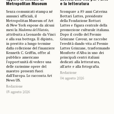
Metropolitan Museum
e la letteratura
Senza comunicati stampa né
Scompare a 89 anni Caterina
annunci ufficiali, il
Bottari Lattes, presidente
Metropolitan Museum of Art
della Fondazione Bottari
di New York espone da alcuni
Lattes e figura centrale della
mesi la
Madonna del Filatoio
,
promozione culturale italiana.
attribuita a Leonardo da Vinci
Dopo il crollo del Premio
e alla sua bottega. Il dipinto,
Grinzane Cavour, ne raccolse
in prestito a lungo termine
l'eredità dando vita al Premio
dalla collezione del finanziere
Lattes Grinzane, trasformando
Kenneth C. Griffin, offre al
Monforte d'Alba in uno dei
pubblico americano
principali centri italiani
l'opportunità di vedere una
dedicati alla letteratura,
delle rarissime opere del
all'arte e alla fotografia.
maestro presenti fuori
Redazione
dall'Europa. Lo racconta Art
04 agosto 2026
News US.
Redazione
05 agosto 2026