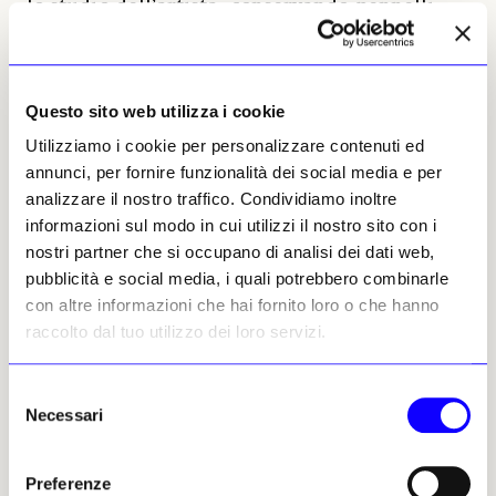
lo studio dell’artista, conservando pennelli,
pigmenti e tele incompiute come tracce di un
processo creativo che era, prima di tutto, una
forma di meditazione. Il progetto veneziano si
Questo sito web utilizza i cookie
inserisce in questa ricerca: non una
retrospettiva commemorativa, ma un
Utilizziamo i cookie per personalizzare contenuti ed
laboratorio di interpretazione.
annunci, per fornire funzionalità dei social media e per
analizzare il nostro traffico. Condividiamo inoltre
Nel catalogo della mostra,
Nancy Spector
, già
informazioni sul modo in cui utilizzi il nostro sito con i
curatrice del Guggenheim, scrive che “le
nostri partner che si occupano di analisi dei dati web,
stanze di Matthew Wong non sono luoghi da
pubblicità e social media, i quali potrebbero combinarle
abitare, ma da attraversare: sono ritratti dello
con altre informazioni che hai fornito loro o che hanno
spirito umano, sospesi tra luce e assenza”.
raccolto dal tuo utilizzo dei loro servizi.
Ed è forse per questo che Venezia, città dove
ogni riflesso è un’altra identità, appare il
Selezione
contesto ideale per rivedere la sua opera.
Necessari
del
Come le calli e i canali che cambiano volto a
consenso
ogni ora del giorno, anche le tele di Wong
mutano con lo sguardo di chi le osserva —
Preferenze