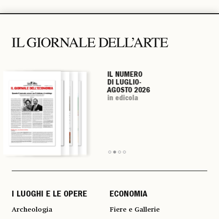
IL NUMERO
IL NUMERO
IL NUMERO
IL NUMERO
DI LUGLIO-
DI LUGLIO-
DI LUGLIO-
DI LUGLIO-
AGOSTO 2026
AGOSTO 2026
AGOSTO 2026
AGOSTO 2026
in edicola
in edicola
in edicola
in edicola
I LUOGHI E LE OPERE
ECONOMIA
Archeologia
Fiere e Gallerie