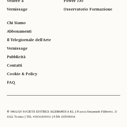
Vedere a
Power 100
Vernissage
Osservatorio Formazione
Chi Siamo
Abbonamenti
Il Telegiornale dell'Arte
Vernissage
Pubblicità
Contatti
Cookie & Policy
FAQ
© 1983-2026 SOCIETÀ EDITRICE ALLEMANDI A R.L. | Piazza Emanuele Filiberto, 13
10122 Torino | TEL. +39.011.819.9111 | P.IVA 13153930014