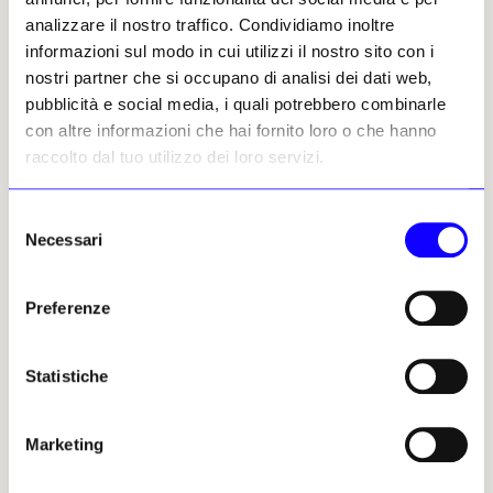
analizzare il nostro traffico. Condividiamo inoltre
Małgorzata Mirga-Tas (PL, 1978)
informazioni sul modo in cui utilizzi il nostro sito con i
nostri partner che si occupano di analisi dei dati web,
Marina Naprushkina (BY, 1981)
pubblicità e social media, i quali potrebbero combinarle
con altre informazioni che hai fornito loro o che hanno
Donja Nasseri (DE, 1990)
raccolto dal tuo utilizzo dei loro servizi.
Julia Nitschke (Germania, 1988)
Selezione
Necessari
del
Navid Nuur (Iran, 1976)
consenso
Pinar Öğrenci (Turchia, 1973)
Preferenze
Pele Collective (Portogallo, 2007)
Statistiche
Penique Productions (ES, 2007)
Marketing
Elizabeth Price (UK, 1966)