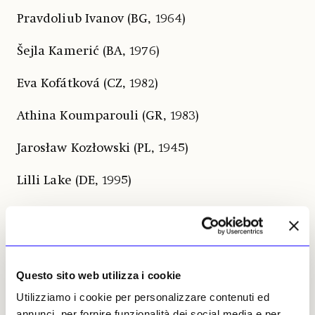
Pravdoliub Ivanov (BG, 1964)
Šejla Kamerić (BA, 1976)
Eva Kofátková (CZ, 1982)
Athina Koumparouli (GR, 1983)
Jarosław Kozłowski (PL, 1945)
Lilli Lake (DE, 1995)
Justin Lieberman (US, 1977)
Kateryna Lysovenko (UA, 1989)
Questo sito web utilizza i cookie
Miedya Mahmod (DE, 1996)
Utilizziamo i cookie per personalizzare contenuti ed
Olaf Metzel (DE, 1952)
annunci, per fornire funzionalità dei social media e per