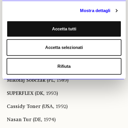
Mykola Ridnyi (UA, 1985)
Mostra dettagli
Mesut-Sabuha Salaam (TR, 1966)
Coumba Samba (US, 2000)
Accetta tutti
Wilhelm Sasnal (PL, 1972)
Accetta selezionati
Augustas Serapinas (LT, 1990)
Rifiuta
Dennis Siering (DE, 1983)
Mikołaj Sobczak (PL, 1989)
SUPERFLEX (DK, 1993)
Cassidy Toner (USA, 1992)
Nasan Tur (DE, 1974)