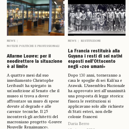
NEWS
NEWS
RESTITUZIONI
NOTIZIE POLITICHE E PROFESSIONALI
La Francia restituirà alla
Allarme Louvre: per il
Guyana i resti di sei nativi
neodirettore la situazione
esposti nell’Ottocento
è al limite
negli «zoo umani»
A quattro mesi dal suo
Dopo 130 anni, torneranno a
insediamento Christophe
casa le spoglie di sei Kali’na e
Leribault ha spiegato in
Arawak. L’Assemblea Nazionale
un’audizione al Senato che il
ha approvato ieri all’unanimità
museo si trova a dover
una proposta di legge storica:
affrontare un muro di spese
finora le restituzioni si
dovute al degrado e alle
applicavano solo alle richieste
carenze tecniche. Il 25
di Stati esteri, non delle
incontrerà gli architetti del
colonie francesi
macroniano progetto «Louvre
Daria Berro
Nouvelle Renaissance».