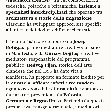
«mediatori creativi»
, tra cui collaborazioni
tedesche, polacche e britanniche,
insieme a
specialisti interdisciplinari
che operano tra
architettura e storie della migrazione
.
Ciascuno ha sviluppato approcci site specific
all’interno dei dodici edifici ecclesiastici.
Il team artistico è composto da
Josep
Bohigas
, primo mediatore creativo» urbano
di Manifesta, e da
Gürsoy Doğtaş
,
«
creative
mediator» responsabile del programma
pubblico.
Hedwig Fijen
, storica dell'arte
olandese che nel 1996 ha dato vita a
Manifesta, ha proposto un formato inedito per
la
curatela
, affidata infatti a
tre tandem
,
ognuno responsabile di
una città
e composto
da curatori provenienti da
Polonia,
Germania e Regno Unito
. Partendo da questa
prospettiva transgenerazionale, i mediatori