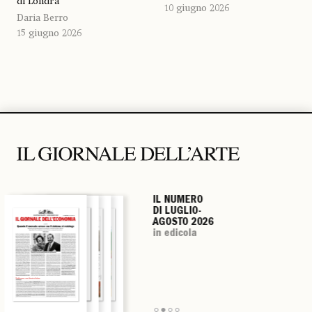
di Londra
10 giugno 2026
Daria Berro
15 giugno 2026
IL NUMERO
IL NUMERO
IL NUMERO
IL NUMERO
DI LUGLIO-
DI LUGLIO-
DI LUGLIO-
DI LUGLIO-
AGOSTO 2026
AGOSTO 2026
AGOSTO 2026
AGOSTO 2026
in edicola
in edicola
in edicola
in edicola