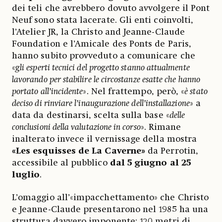
dei teli che avrebbero dovuto avvolgere il Pont
Neuf sono stata lacerate. Gli enti coinvolti,
l’Atelier JR, la Christo and Jeanne-Claude
Foundation e l’Amicale des Ponts de Paris,
hanno subito provveduto a comunicare che
«
gli esperti tecnici del progetto stanno attualmente
lavorando per stabilire le circostanze esatte che hanno
portato all’incidente
». Nel frattempo, però, «
è stato
deciso di rinviare l’inaugurazione dell’installazione
» a
data da destinarsi, scelta sulla base «
delle
conclusioni della valutazione in corso
». Rimane
inalterato invece il vernissage della mostra
«Les esquisses de La Caverne»
da Perrotin,
accessibile al pubblico
dal 5 giugno al 25
luglio
.
L’omaggio all’«impacchettamento» che Christo
e Jeanne-Claude presentarono nel 1985 ha una
struttura davvero imponente: 120 metri di