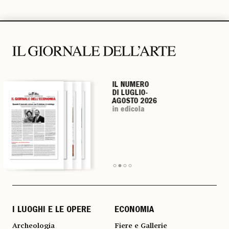
IL NUMERO
IL NUMERO
IL NUMERO
IL NUMERO
DI LUGLIO-
DI LUGLIO-
DI LUGLIO-
DI LUGLIO-
AGOSTO 2026
AGOSTO 2026
AGOSTO 2026
AGOSTO 2026
in edicola
in edicola
in edicola
in edicola
I LUOGHI E LE OPERE
ECONOMIA
Archeologia
Fiere e Gallerie