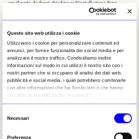
con il resto da farci chiedere se l’installazione fosse
profumata o se fosse l’odore naturale de La Caverne
».
Cecilia Paccagnella, 03 giugno
Questo sito web utilizza i cookie
2026 | © Riproduzione
riservata
Utilizziamo i cookie per personalizzare contenuti ed
annunci, per fornire funzionalità dei social media e per
analizzare il nostro traffico. Condividiamo inoltre
informazioni sul modo in cui utilizzi il nostro sito con i
nostri partner che si occupano di analisi dei dati web,
pubblicità e social media, i quali potrebbero combinarle
con altre informazioni che hai fornito loro o che hanno
Cecilia Paccagnella
raccolto dal tuo utilizzo dei loro servizi.
Leggi i suoi articoli
Selezione
ARTICOLI CORRELATI
Necessari
del
Arte contemporanea
consenso
Che cosa sappiamo sui danni
Preferenze