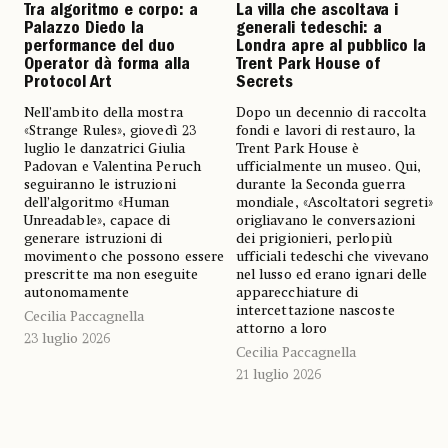
Tra algoritmo e corpo: a
La villa che ascoltava i
Palazzo Diedo la
generali tedeschi: a
performance del duo
Londra apre al pubblico la
Operator dà forma alla
Trent Park House of
Protocol Art
Secrets
Nell’ambito della mostra
Dopo un decennio di raccolta
«Strange Rules», giovedì 23
fondi e lavori di restauro, la
luglio le danzatrici Giulia
Trent Park House è
Padovan e Valentina Peruch
ufficialmente un museo. Qui,
seguiranno le istruzioni
durante la Seconda guerra
dell’algoritmo «Human
mondiale, «Ascoltatori segreti»
Unreadable», capace di
origliavano le conversazioni
generare istruzioni di
dei prigionieri, perlopiù
movimento che possono essere
ufficiali tedeschi che vivevano
prescritte ma non eseguite
nel lusso ed erano ignari delle
autonomamente
apparecchiature di
intercettazione nascoste
Cecilia Paccagnella
attorno a loro
23 luglio 2026
Cecilia Paccagnella
21 luglio 2026