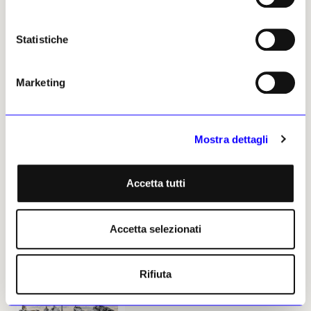
subiti dall’opera di JR sul Pont
Neuf di Parigi
Statistiche
Redazione
04 giugno 2026
Anticipazioni
Marketing
JR trasforma il Pont Neuf in
una caverna instagrammabile
Luana De Micco
29 maggio 2026
Mostra dettagli
Notizie politiche e professionali
Accetta tutti
Le prime immagini della
Caverna di JR che avvolgerà il
ponte più antico di Parigi
Accetta selezionati
Redazione
26 maggio 2026
Rifiuta
Arte contemporanea
Il tributo di JR a Christo e